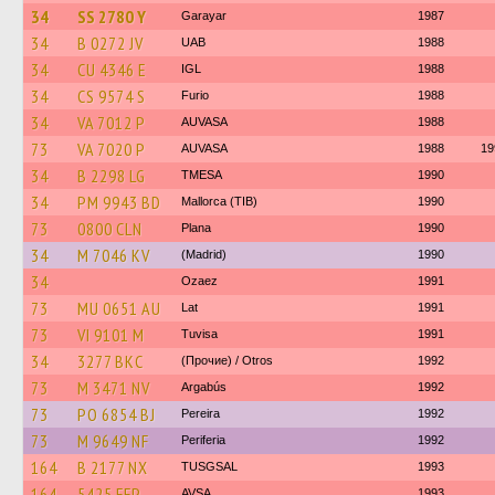
34
SS 2780 Y
Garayar
1987
34
B 0272 JV
UAB
1988
34
CU 4346 E
IGL
1988
34
CS 9574 S
Furio
1988
34
VA 7012 P
AUVASA
1988
73
VA 7020 P
AUVASA
1988
19
34
B 2298 LG
TMESA
1990
34
PM 9943 BD
Mallorca (TIB)
1990
73
0800 CLN
Plana
1990
34
M 7046 KV
(Madrid)
1990
34
Ozaez
1991
73
MU 0651 AU
Lat
1991
73
VI 9101 M
Tuvisa
1991
34
3277 BKC
(Прочие) / Otros
1992
73
M 3471 NV
Argabús
1992
73
PO 6854 BJ
Pereira
1992
73
M 9649 NF
Periferia
1992
164
B 2177 NX
TUSGSAL
1993
164
5425 FFP
AVSA
1993