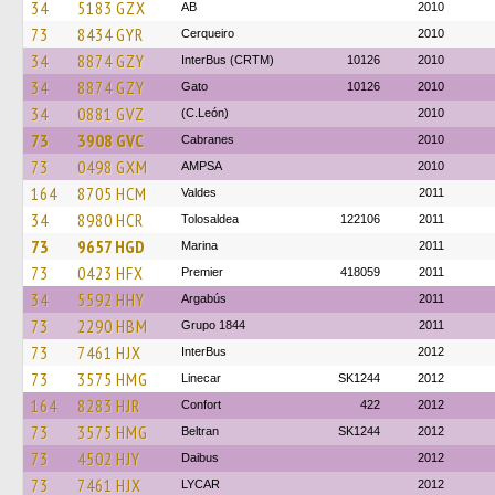
34
5183 GZX
AB
2010
73
8434 GYR
Cerqueiro
2010
34
8874 GZY
InterBus (CRTM)
10126
2010
34
8874 GZY
Gato
10126
2010
34
0881 GVZ
(C.León)
2010
73
3908 GVC
Cabranes
2010
73
0498 GXM
AMPSA
2010
164
8705 HCM
Valdes
2011
34
8980 HCR
Tolosaldea
122106
2011
73
9657 HGD
Marina
2011
73
0423 HFX
Premier
418059
2011
34
5592 HHY
Argabús
2011
73
2290 HBM
Grupo 1844
2011
73
7461 HJX
InterBus
2012
73
3575 HMG
Linecar
SK1244
2012
164
8283 HJR
Confort
422
2012
73
3575 HMG
Beltran
SK1244
2012
73
4502 HJY
Daibus
2012
73
7461 HJX
LYCAR
2012