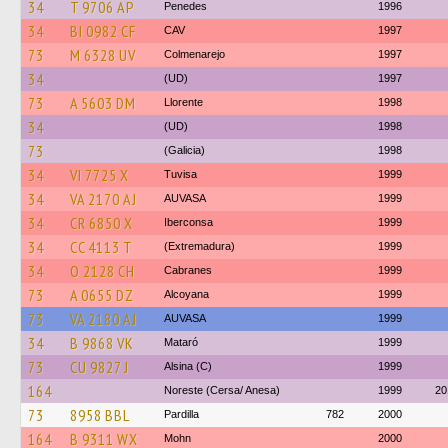
34
T 9706 AP
Penedes
1996
34
BI 0982 CF
CAV
1997
73
M 6328 UV
Colmenarejo
1997
34
(UD)
1997
73
A 5603 DM
Llorente
1998
34
(UD)
1998
73
(Galicia)
1998
34
VI 7725 X
Tuvisa
1999
34
VA 2170 AJ
AUVASA
1999
34
CR 6850 X
Iberconsa
1999
34
CC 4113 T
(Extremadura)
1999
34
O 2128 CH
Cabranes
1999
73
A 0655 DZ
Alcoyana
1999
73
VA 2180 AJ
AUVASA
1999
34
B 9868 VK
Mataró
1999
73
CU 9827 J
Alsina (C)
1999
164
Noreste (Cersa/ Anesa)
1999
20
73
8958 BBL
Pardilla
782
2000
164
B 9311 WX
Mohn
2000