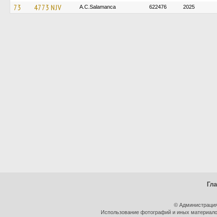
73
4773 NJV
A.C.Salamanca
622476
2025
Гл
© Администрация
Использование фотографий и иных материалов