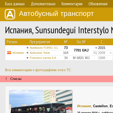
База данных
Дополнительно
Комментарии
Обновления
Автобусный транспорт
Испания, Sunsundegui Interstylo
Регион
Предприятие
№
Гос.№
С...
73
≈ 2015
Autobuses FURIO, S.L
7701 GKJ
164
01.2009
≈ 
Испания
Autocares Yuste
34
M 6821 WJ
1998
Francisco Larrea S.A.
Все комментарии к фотографиям этого ТС
↑
Списан
Испания
,
Castellon
,
E
23 апреля 2016 г., суббота