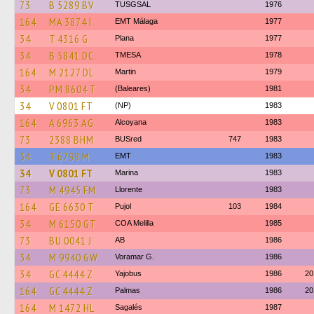
73
B 5289 BV
TUSGSAL
1976
164
MA 3874 I
EMT Málaga
1977
34
T 4316 G
Plana
1977
34
B 5841 DC
TMESA
1978
164
M 2127 DL
Martin
1979
34
PM 8604 T
(Baleares)
1981
34
V 0801 FT
(NP)
1983
164
A 6963 AG
Alcoyana
1983
73
2388 BHM
BUSred
747
1983
34
T 6798 M
EMT
1983
34
V 0801 FT
Marina
1983
73
M 4945 FM
Llorente
1983
164
GE 6630 T
Pujol
103
1984
34
M 6150 GT
COA Melilla
1985
73
BU 0041 J
AB
1986
34
M 9940 GW
Voramar G.
1986
34
GC 4444 Z
Yajobus
1986
20
164
GC 4444 Z
Palmas
1986
20
164
M 1472 HL
Sagalés
1987