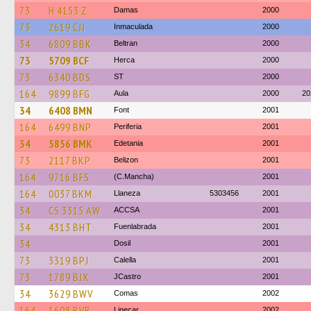
73
H 4153 Z
Damas
2000
73
2619 CJJ
Inmaculada
2000
34
6809 BBK
Beltran
2000
73
5709 BCF
Herca
2000
73
6340 BDS
ST
2000
164
9899 BFG
Aula
2000
20
34
6408 BMN
Font
2001
164
6499 BNP
Periferia
2001
34
5856 BMK
Edetania
2001
73
2117 BKP
Belizon
2001
164
9716 BFS
(C.Mancha)
2001
164
0037 BKM
Llaneza
5303456
2001
34
CS 3315 AW
ACCSA
2001
34
4313 BHT
Fuenlabrada
2001
34
Dosil
2001
73
3319 BPJ
Calella
2001
73
1789 BJX
JCastro
2001
34
3629 BWV
Comas
2002
164
1608 BVB
Linecar
2002