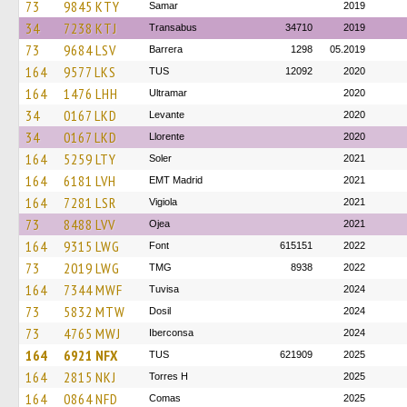
73
9845 KTY
Samar
2019
34
7238 KTJ
Transabus
34710
2019
73
9684 LSV
Barrera
1298
05.2019
164
9577 LKS
TUS
12092
2020
164
1476 LHH
Ultramar
2020
34
0167 LKD
Levante
2020
34
0167 LKD
Llorente
2020
164
5259 LTY
Soler
2021
164
6181 LVH
EMT Madrid
2021
164
7281 LSR
Vigiola
2021
73
8488 LVV
Ojea
2021
164
9315 LWG
Font
615151
2022
73
2019 LWG
TMG
8938
2022
164
7344 MWF
Tuvisa
2024
73
5832 MTW
Dosil
2024
73
4765 MWJ
Iberconsa
2024
164
6921 NFX
TUS
621909
2025
164
2815 NKJ
Torres H
2025
164
0864 NFD
Comas
2025