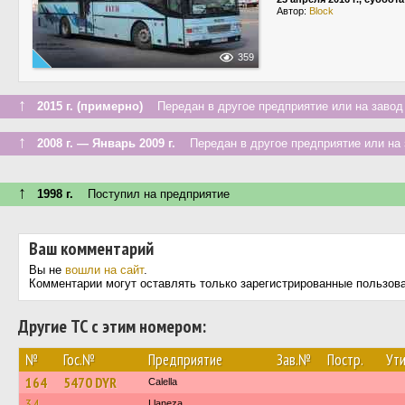
Автор:
Block
359
↑
2015 г. (примерно)
Передан в другое предприятие или на завод
↑
2008 г. — Январь 2009 г.
Передан в другое предприятие или на 
↑
1998 г.
Поступил на предприятие
Ваш комментарий
Вы не
вошли на сайт
.
Комментарии могут оставлять только зарегистрированные пользов
Другие ТС с этим номером:
№
Гос.№
Предприятие
Зав.№
Постр.
Ути
164
5470 DYR
Calella
34
Llaneza