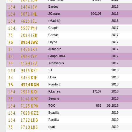
164
1454 JSV
Bardet
2016
164
8071 JNL
JCastro
600105
2016
164
4616 JSL
(Madrid)
2016
164
3557 JYH
Chapin
2017
73
2014 JZK
Comas
2017
73
8954 JWZ
Leyca
2017
34
1466 JXT
Autocorb
2017
34
8944 JYY
Grupo 1844
2017
73
5189 JZZ
Transabus
2017
164
9436 KRT
ST
2018
34
8463 KJF
Llosa
2018
73
4324 KGN
Puerto J
2018
164
2921 KJX
F.Larrea
17137
2018
73
1141 KPF
Seoane
2018
164
7123 KPK
TGO
885
06.2018
164
7028 KZZ
Boadilla
2019
164
1722 LDB
Pardilla
2019
73
7710 LBS
(cat)
2019