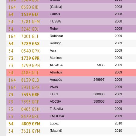
164
0650 GJD
(Galicia)
2008
34
1539 GJZ
Canals
2008
34
3781 GFM
TUSSA
2008
34
5246 GDJ
Rober
2008
164
7001 GLJ
Rubiocar
2009
34
3789 GSX
Rodrigo
2009
34
0340 GPK
Aula
2009
73
1739 GPR
Martinez
2009
73
4799 GPN
AUVASA
5836
2009
34
4183 GLT
Atlantida
2009
164
8139 GLB
Argabús
249997
2009
164
5931 GPR
Vivas
2009
73
7393 GRF
TUCs
380003
2009
73
7393 GRF
ACCSA
380003
2009
73
0403 GSH
T. Sevilla
2009
73
8629 GRC
EMDOSA
2009
34
4809 GYM
Lopez
2010
34
3621 GYM
(Madrid)
2010