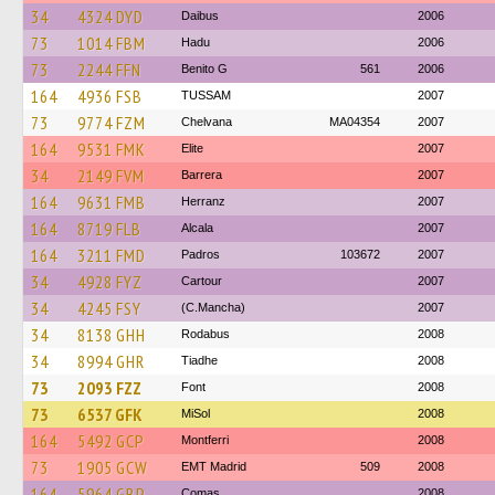
34
4324 DYD
Daibus
2006
73
1014 FBM
Hadu
2006
73
2244 FFN
Benito G
561
2006
164
4936 FSB
TUSSAM
2007
73
9774 FZM
Chelvana
MA04354
2007
164
9531 FMK
Elite
2007
34
2149 FVM
Barrera
2007
164
9631 FMB
Herranz
2007
164
8719 FLB
Alcala
2007
164
3211 FMD
Padros
103672
2007
34
4928 FYZ
Cartour
2007
34
4245 FSY
(C.Mancha)
2007
34
8138 GHH
Rodabus
2008
34
8994 GHR
Tiadhe
2008
73
2093 FZZ
Font
2008
73
6537 GFK
MiSol
2008
164
5492 GCP
Montferri
2008
73
1905 GCW
EMT Madrid
509
2008
164
5964 GBP
Comas
2008