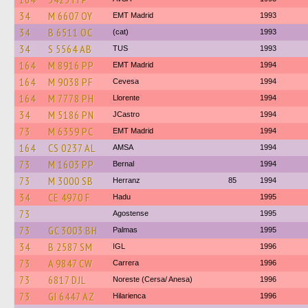
34
M 6607 OY
EMT Madrid
1993
34
B 6511 OC
(cat)
1993
34
S 5564 AB
TUS
1993
164
M 8916 PP
EMT Madrid
1994
164
M 9038 PF
Cevesa
1994
164
M 7778 PH
Llorente
1994
34
M 5186 PN
JCastro
1994
73
M 6359 PC
EMT Madrid
1994
164
CS 0237 AL
AMSA
1994
73
M 1603 PP
Bernal
1994
73
M 3000 SB
Herranz
85
1994
34
CE 4970 F
Hadu
1995
73
Agostense
1995
73
GC 3003 BH
Palmas
1995
34
B 2587 SM
IGL
1996
73
A 9847 CW
Carrera
1996
73
6817 DJL
Noreste (Cersa/ Anesa)
1996
73
GI 6447 AZ
Hilarienca
1996