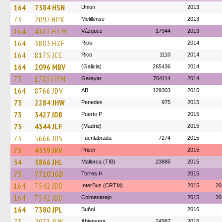
164
7584 HSN
Union
2013
73
2097 HPX
Melillense
2013
164
4101 HTM
Vázquez
17944
2013
164
3803 HZF
Rios
2014
164
8175 JCC
Rico
1110
2014
164
2096 MBV
(Galicia)
265436
2014
73
1705 HYM
Garayar
704114
2014
164
8766 JDV
AB
129303
2015
73
2284 JHW
Penedes
975
2015
73
3427 JDB
Puerto P
2015
73
4344 JLF
(Madrid)
2015
73
5666 JDS
Fuenlabrada
7274
2015
73
4559 JKV
Prisei
2015
34
5866 JHL
Mallorca (TIB)
23885
2015
73
7720 JGD
Torres H
2015
164
7542 JDD
InterBus (CRTM)
2015
20
164
7542 JDD
Colmenarejo
2015
20
164
7380 JPL
Buñol
2016
73
2071 JLW
Abianyera
24987
2016