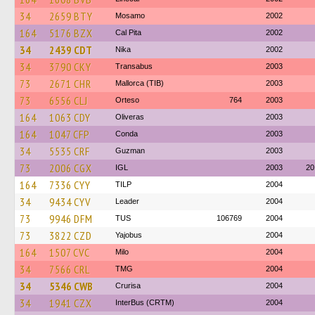
34
2659 BTY
Mosamo
2002
164
5176 BZX
Cal Pita
2002
34
2439 CDT
Nika
2002
34
3790 CKY
Transabus
2003
73
2671 CHR
Mallorca (TIB)
2003
73
6556 CLJ
Orteso
764
2003
164
1063 CDY
Oliveras
2003
164
1047 CFP
Conda
2003
34
5535 CRF
Guzman
2003
73
2006 CGX
IGL
2003
20
164
7336 CYY
TILP
2004
34
9434 CYV
Leader
2004
73
9946 DFM
TUS
106769
2004
73
3822 CZD
Yajobus
2004
164
1507 CVC
Milo
2004
34
7566 CRL
TMG
2004
34
5346 CWB
Crurisa
2004
34
1941 CZX
InterBus (CRTM)
2004