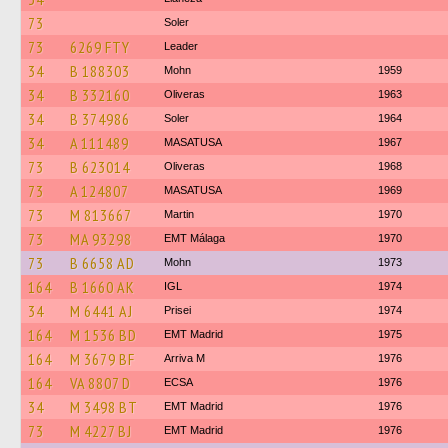
73
Soler
73
6269 FTY
Leader
34
B 188303
Mohn
1959
34
B 332160
Oliveras
1963
34
B 374986
Soler
1964
34
A 111489
MASATUSA
1967
73
B 623014
Oliveras
1968
73
A 124807
MASATUSA
1969
73
M 813667
Martin
1970
73
MA 93298
EMT Málaga
1970
73
B 6658 AD
Mohn
1973
164
B 1660 AK
IGL
1974
34
M 6441 AJ
Prisei
1974
164
M 1536 BD
EMT Madrid
1975
164
M 3679 BF
Arriva M
1976
164
VA 8807 D
ECSA
1976
34
M 3498 BT
EMT Madrid
1976
73
M 4227 BJ
EMT Madrid
1976