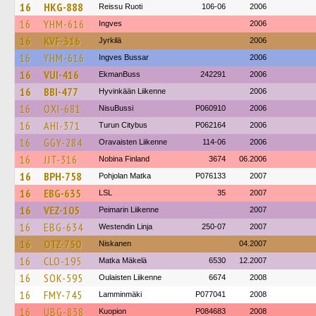
16
HKG-888
Reissu Ruoti
106-06
2006
16
YHM-616
Ingves
2006
16
KVF-316
Jyrkilä
2006
16
YHM-616
Ingves Bussar
2006
16
VUI-416
EkmanBuss
242291
2006
16
BBI-477
Hyvinkään Liikenne
2006
16
OXI-681
NisuBussi
P060910
2006
16
AHI-371
Turun Citybus
P062164
2006
16
GGY-284
Oravaisten Liikenne
114-06
2006
16
JJT-316
Nobina Finland
3674
06.2006
16
BPH-758
Pohjolan Matka
P076133
2007
16
EBG-635
LSL
35
2007
16
VEZ-105
Peimarin Liikenne
2007
16
EBG-634
Westendin Linja
250-07
2007
16
OTZ-750
Niskanen
04.2007
16
CLO-195
Matka Mäkelä
6530
12.2007
16
SOK-595
Oulaisten Liikenne
6674
2008
16
FMY-745
Lamminmäki
P077041
2008
16
UBG-838
Kuopion
P084683
2008