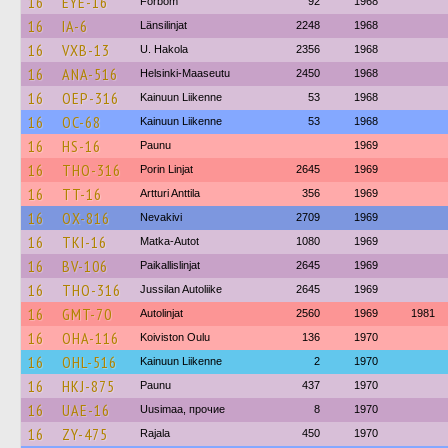
16
EYE-16
Förbom
92
1968
16
IA-6
Länsilinjat
2248
1968
16
VXB-13
U. Hakola
2356
1968
16
ANA-516
Helsinki-Maaseutu
2450
1968
16
OEP-316
Kainuun Liikenne
53
1968
16
OC-68
Kainuun Liikenne
53
1968
16
HS-16
Paunu
1969
16
THO-316
Porin Linjat
2645
1969
16
TT-16
Artturi Anttila
356
1969
16
OX-816
Nevakivi
2709
1969
16
TKI-16
Matka-Autot
1080
1969
16
BV-106
Paikallislinjat
2645
1969
16
THO-316
Jussilan Autoliike
2645
1969
16
GMT-70
Autolinjat
2560
1969
1981
16
OHA-116
Koiviston Oulu
136
1970
16
OHL-516
Kainuun Liikenne
2
1970
16
HKJ-875
Paunu
437
1970
16
UAE-16
Uusimaa, прочие
8
1970
16
ZY-475
Rajala
450
1970