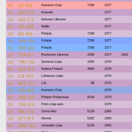
16
OJJ-916
Koiviston Oulu
7296
1977
16
LBX-175
Kuusela
1977
16
LBX-175
Ketosen Liikenne
1977
16
VHL-808
Wallin
1977
16
OJJ-916
Pohjola
7296
1977
16
OHA-916
Pohjola
7296
1977
16
OEH-616
Pohjola
7296
1977
16
TLA-677
Ruohosen Liikenne
4396
1977
1991
16
TMJ-716
Someron Linja
1559
1978
16
ALO-316
Nobina Finland
4869
1978
16
LCK-425
Lohinivan Linjat
1978
16
HKX-275
LSL
88
1978
16
OJA-416
Koiviston Oulu
1979
16
OHR-516
Pohjois-Pohjanmaa
9236
1979
16
TNV-616
Porin Linja-auto
1979
16
VNL-516
Osmo Aho
5136
1980
16
EET-913
Vesma
5282
1980
16
UMN-516
Juhanilan Linja
5236
1980