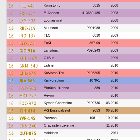
16
FLL-448
Koiviston L
3815
2008
16
RRL-524
E. Ahonen
413689 485
2008
16
LXY-703
Lounaislinjat
2008
16
RRE-519
Muurinen
P091988
2009
16
INO-137
TLO
6810
2009
16
LYY-525
TuKL
867-09
2009
16
GIO-916
Länsilinjat
P093243
2009
16
XUU-165
OlliBus
2009
16
GKM-349
Laitinen
2010
16
CHL-675
Koiviston Tre
P103805
2010
16
JKA-566
Kaj Forsblom
1079-1
2010
16
BVY-360
Elimäen Liikenne
889
2010
16
MKJ-777
Revon
2010
16
FOC-970
Kymen Charterline
P100736
03.2010
16
ZJH-414
V-S Bussipalvelut
9053
06.2010
16
YVR-145
Porvoon
1081-1
10.2010
16
CNS-240
Oravaisten Liikenne
11.2010
16
OUT-875
Hokkinen
2011