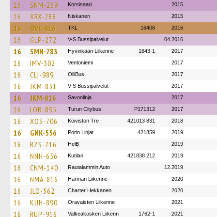
16
SNM-269
Korsisaari
2015
16
XRX-288
Niskanen
2015
16
OVC-416
TKL
16406
2016
16
GLP-272
V-S Bussipalvelut
04.2016
16
SMN-783
Hyvinkään Liikenne
1643-1
2017
16
IMV-302
Ventoniemi
2017
16
CLI-989
OlliBus
2017
16
JKM-831
V-S Bussipalvelut
2017
16
JKM-816
Savonlinja
2017
16
LOB-895
Turun Citybus
P171312
2017
16
XOS-706
Koiviston Tre
421013 831
2018
16
GNK-556
Porin Linjat
421859
2019
16
RZS-716
HelB
2019
16
NNH-656
Kutilan
421838 212
2019
16
CNM-140
Rautalammin Auto
12.2019
16
NMA-816
Härmän Liikenne
2020
16
JLO-562
Charter Hekkanen
2020
16
KUH-890
Oravaisten Liikenne
2021
16
RUP-916
Valkeakosken Liikenn
1762-1
2021