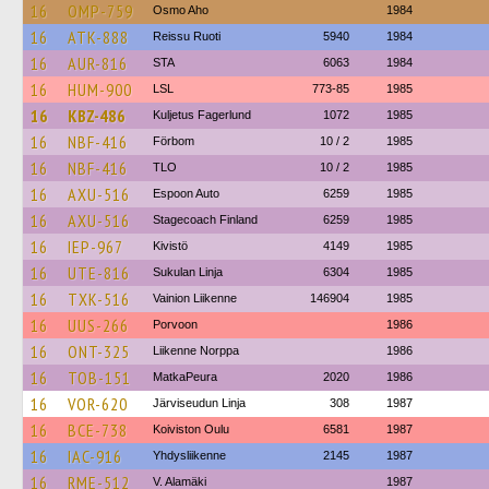
16
OMP-759
Osmo Aho
1984
16
ATK-888
Reissu Ruoti
5940
1984
16
AUR-816
STA
6063
1984
16
HUM-900
LSL
773-85
1985
16
KBZ-486
Kuljetus Fagerlund
1072
1985
16
NBF-416
Förbom
10 / 2
1985
16
NBF-416
TLO
10 / 2
1985
16
AXU-516
Espoon Auto
6259
1985
16
AXU-516
Stagecoach Finland
6259
1985
16
IEP-967
Kivistö
4149
1985
16
UTE-816
Sukulan Linja
6304
1985
16
TXK-516
Vainion Liikenne
146904
1985
16
UUS-266
Porvoon
1986
16
ONT-325
Liikenne Norppa
1986
16
TOB-151
MatkaPeura
2020
1986
16
VOR-620
Järviseudun Linja
308
1987
16
BCE-738
Koiviston Oulu
6581
1987
16
IAC-916
Yhdysliikenne
2145
1987
16
RME-512
V. Alamäki
1987