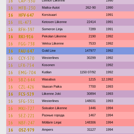
16
CAP-530
Leiniön Liikenne
1990
16
MFB-230
Matka-Autot
262-90
1990
16
HFV-647
Korsisaari
1991
16
IIL-473
Ketosen Liikenne
22414
1991
16
RFH-397
Someron Linja
7289
1991
16
RKI-916
Pekolan Liikenne
2190
1992
16
FGG-738
Vekka Liikenne
7533
1992
16
FAU-647
Gold Line
147977
1992
16
CCY-570
Westerlines
30299
1992
16
LFX-754
Kosonen
1992
16
EMG-704
Kutilan
1150 07/92
1992
16
SBZ-644
Wasabus
1215
12.1992
16
CZL-426
Vaasan Paika
7700
1993
16
FCS-529
Liikenne Joki
30894
1993
16
SFG-531
Westerlines
148031
1993
16
MKI-727
Soisalon Liikenne
1446
1994
16
SEZ-221
Разные города
1467
1994
16
NBF-247
Möllärin Linjat
148306
1994
16
OSZ-979
Ampers
31127
1994