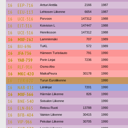
16
EEP-716
Artturi Anttila
2166
1987
16
EEU-113
Lehtosen Liikenne
6654
1987
16
UCE-516
Porvoon
147312
1988
16
EJT-316
Koiviston L
147447
1988
16
UCE-516
Henriksson
147312
1988
16
MXF-262
Lamminmäki
707
1989
16
BIJ-696
TuKL
572
1989
16
JFA-736
Hämeen Turistiauto
791
1990
16
YAB-759
Porin Linjat
7236
1990
16
RLF-916
Osmo Aho
1990
16
MKC-420
MatkaPeura
30178
1990
16
TER-620
Turun Euroliikenne
1990
16
NAB-831
Lähilinjat
7201
1990
16
MXF-366
Härmän Liikenne
826
1990
16
BNE-540
Soisalon Liikenne
1990
16
ELN-865
Reissu Ruoti
13788
1990
16
BFB-404
Vainion Liikenne
30415
1990
16
VIP-966
Pekolan Liikenne
30705
1990