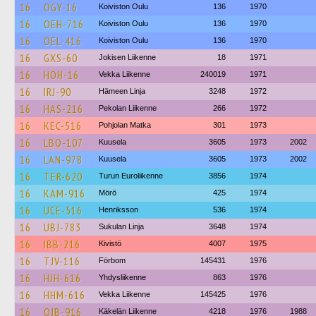
16
OGY-16
Koiviston Oulu
136
1970
16
OEH-716
Koiviston Oulu
136
1970
16
OEL-416
Koiviston Oulu
136
1970
16
GXS-60
Jokisen Liikenne
18
1971
16
HOH-16
Vekka Liikenne
240019
1971
16
IRJ-90
Hämeen Linja
3248
1972
16
HAS-216
Pekolan Liikenne
266
1972
16
KEC-516
Pohjolan Matka
301
1973
16
LBO-107
Kuusela
3605
1973
2002
16
LAN-978
Kuusela
3605
1973
2002
16
TER-620
Turun Euroliikenne
3856
1974
16
KAM-916
Mörö
425
1974
16
UCE-516
Henriksson
536
1974
16
UBJ-783
Sukulan Linja
3648
1974
16
IBB-216
Kivistö
4007
1975
16
TJV-116
Förbom
145431
1976
16
HJH-616
Yhdysliikenne
863
1976
16
HHM-616
Vekka Liikenne
145425
1976
16
OJB-916
Käkelän Liikenne
4218
1976
1988