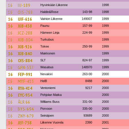
16
IIJ-189
Hyvinkään Liikenne
1998
16
OIS-768
Haldin&Rose
143-98
1998
16
UIF-616
Vainion Liikenne
149007
1999
16
XIB-438
Paunu
157-99
1999
16
JCZ-288
Hämeen Linja
224-99
1999
16
XIB-804
Turkubus
1999
16
XIB-926
Tokee
250-99
1999
16
XIB-840
Makkonen
1999
16
OIS-884
SLT
824-97
1999
16
GFN-537
Wasabus
148970
1999
16
FEP-991
Nevakivi
263-00
2000
16
MYF-415
HelB
8488
2000
16
RYA-414
Ventoniemi
9217
2000
16
EYC-934
Pohjolan Matka
2000
16
ÅLR 66
Williams Buss
331-00
2000
16
BYS-694
Porvoon
335-00
2000
16
ZNY-679
Seinäjoen
93689
2000
16
JEF-758
Liikenne Vuorela
2390
2001