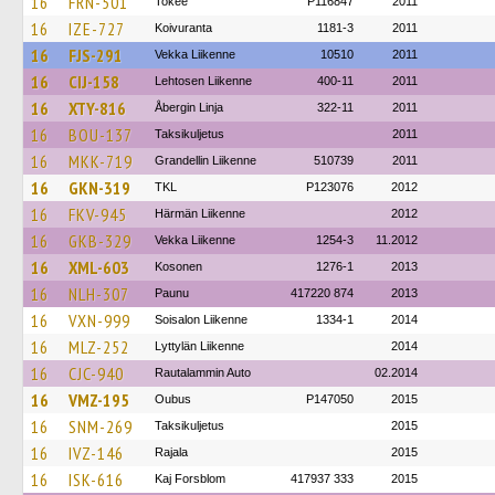
16
FRN-501
Tokee
P116847
2011
16
IZE-727
Koivuranta
1181-3
2011
16
FJS-291
Vekka Liikenne
10510
2011
16
CIJ-158
Lehtosen Liikenne
400-11
2011
16
XTY-816
Åbergin Linja
322-11
2011
16
BOU-137
Taksikuljetus
2011
16
MKK-719
Grandellin Liikenne
510739
2011
16
GKN-319
TKL
P123076
2012
16
FKV-945
Härmän Liikenne
2012
16
GKB-329
Vekka Liikenne
1254-3
11.2012
16
XML-603
Kosonen
1276-1
2013
16
NLH-307
Paunu
417220 874
2013
16
VXN-999
Soisalon Liikenne
1334-1
2014
16
MLZ-252
Lyttylän Liikenne
2014
16
CJC-940
Rautalammin Auto
02.2014
16
VMZ-195
Oubus
P147050
2015
16
SNM-269
Taksikuljetus
2015
16
IVZ-146
Rajala
2015
16
ISK-616
Kaj Forsblom
417937 333
2015