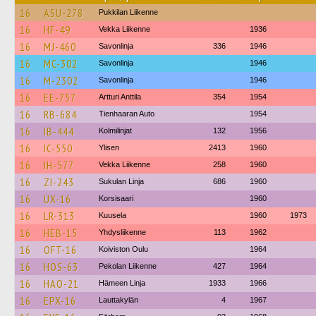
16
ASU-278
Pukkilan Liikenne
16
HF-49
Vekka Liikenne
1936
16
MJ-460
Savonlinja
336
1946
16
MC-302
Savonlinja
1946
16
M-2302
Savonlinja
1946
16
EE-757
Artturi Anttila
354
1954
16
RB-684
Tienhaaran Auto
1954
16
IB-444
Kolmilinjat
132
1956
16
IC-550
Ylisen
2413
1960
16
IH-577
Vekka Liikenne
258
1960
16
ZI-243
Sukulan Linja
686
1960
16
UX-16
Korsisaari
1960
16
LR-313
Kuusela
1960
1973
16
HEB-15
Yhdysliikenne
113
1962
16
OFT-16
Koiviston Oulu
1964
16
HOS-63
Pekolan Liikenne
427
1964
16
HAO-21
Hämeen Linja
1933
1966
16
EPX-16
Lauttakylän
4
1967