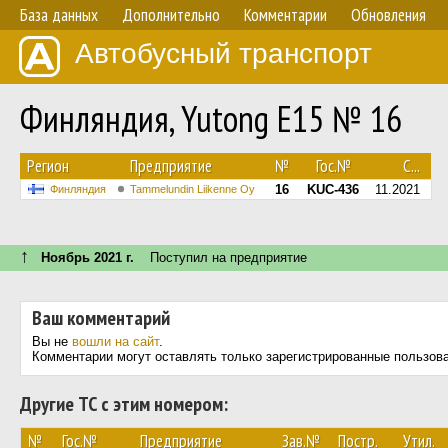
База данных
Дополнительно
Комментарии
Обновления
Автобусный транспорт
Финляндия, Yutong E15 № 16
Регион
Предприятие
№
Гос.№
С...
16
KUC-436
11.2021
Финляндия
Tammelundin Liikenne Oy
↑
Ноябрь 2021 г.
Поступил на предприятие
Ваш комментарий
Вы не
вошли на сайт
.
Комментарии могут оставлять только зарегистрированные пользов
Другие ТС с этим номером:
№
Гос.№
Предприятие
Зав.№
Постр.
Утил.