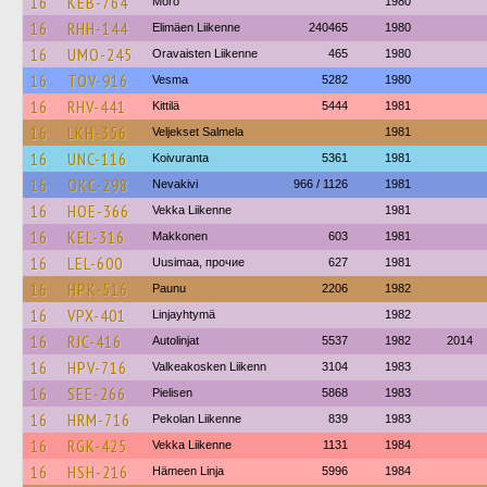
16
KEB-764
Mörö
1980
16
RHH-144
Elimäen Liikenne
240465
1980
16
UMO-245
Oravaisten Liikenne
465
1980
16
TOV-916
Vesma
5282
1980
16
RHV-441
Kittilä
5444
1981
16
LKH-356
Veljekset Salmela
1981
16
UNC-116
Koivuranta
5361
1981
16
OKC-298
Nevakivi
966 / 1126
1981
16
HOE-366
Vekka Liikenne
1981
16
KEL-316
Makkonen
603
1981
16
LEL-600
Uusimaa, прочие
627
1981
16
HPK-516
Paunu
2206
1982
16
VPX-401
Linjayhtymä
1982
16
RJC-416
Autolinjat
5537
1982
2014
16
HPV-716
Valkeakosken Liikenn
3104
1983
16
SEE-266
Pielisen
5868
1983
16
HRM-716
Pekolan Liikenne
839
1983
16
RGK-425
Vekka Liikenne
1131
1984
16
HSH-216
Hämeen Linja
5996
1984