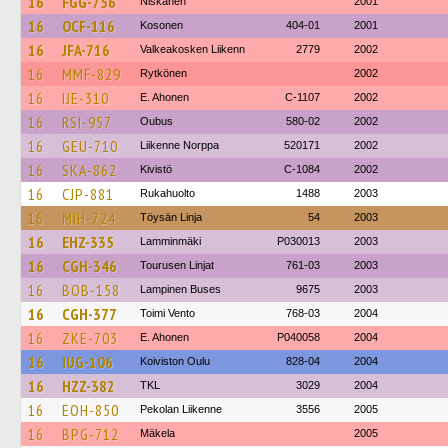
16
FGG-756
Niskanen
2001
16
OCF-116
Kosonen
404-01
2001
16
JFA-716
Valkeakosken Liikenn
2779
2002
16
MMF-829
Rytkönen
2002
16
IJE-310
E. Ahonen
C-1107
2002
16
RSI-957
Oubus
580-02
2002
16
GEU-710
Liikenne Norppa
520171
2002
16
SKA-862
Kivistö
C-1084
2002
16
CJP-881
Rukahuolto
1488
2003
16
MIH-724
Töysän Linja
54
2003
16
EHZ-335
Lamminmäki
P030013
2003
16
CGH-346
Tourusen Linjat
761-03
2003
16
BOB-158
Lampinen Buses
9675
2003
16
CGH-377
Toimi Vento
768-03
2004
16
ZKE-703
E. Ahonen
P040058
2004
16
IUG-106
Koiviston Oulu
828-04
2004
16
HZZ-382
TKL
3029
2004
16
EOH-850
Pekolan Liikenne
3556
2005
16
BPG-712
Mäkela
2005