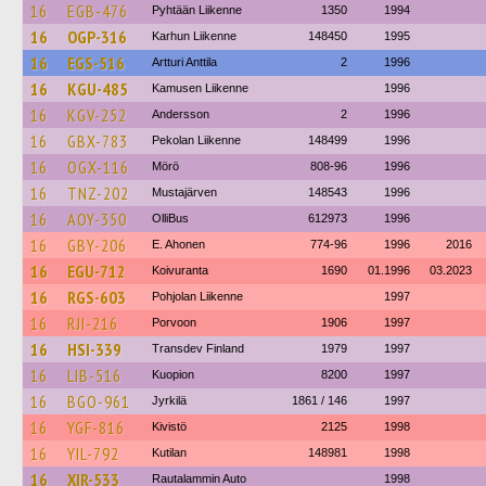
16
EGB-476
Pyhtään Liikenne
1350
1994
16
OGP-316
Karhun Liikenne
148450
1995
16
EGS-516
Artturi Anttila
2
1996
16
KGU-485
Kamusen Liikenne
1996
16
KGV-252
Andersson
2
1996
16
GBX-783
Pekolan Liikenne
148499
1996
16
OGX-116
Mörö
808-96
1996
16
TNZ-202
Mustajärven
148543
1996
16
AOY-350
OlliBus
612973
1996
16
GBY-206
E. Ahonen
774-96
1996
2016
16
EGU-712
Koivuranta
1690
01.1996
03.2023
16
RGS-603
Pohjolan Liikenne
1997
16
RJI-216
Porvoon
1906
1997
16
HSI-339
Transdev Finland
1979
1997
16
LIB-516
Kuopion
8200
1997
16
BGO-961
Jyrkilä
1861 / 146
1997
16
YGF-816
Kivistö
2125
1998
16
YIL-792
Kutilan
148981
1998
16
XIR-533
Rautalammin Auto
1998