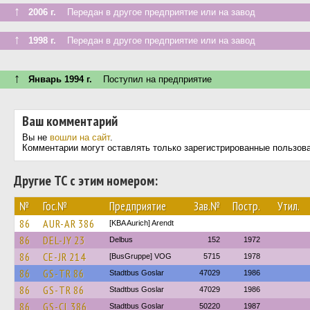
↑
2006 г.
Передан в другое предприятие или на завод
↑
1998 г.
Передан в другое предприятие или на завод
↑
Январь 1994 г.
Поступил на предприятие
Ваш комментарий
Вы не
вошли на сайт
.
Комментарии могут оставлять только зарегистрированные пользов
Другие ТС с этим номером:
№
Гос.№
Предприятие
Зав.№
Постр.
Утил.
86
AUR-AR 386
[KBA Aurich] Arendt
86
DEL-JY 23
Delbus
152
1972
86
CE-JR 214
[BusGruppe] VOG
5715
1978
86
GS-TR 86
Stadtbus Goslar
47029
1986
86
GS-TR 86
Stadtbus Goslar
47029
1986
86
GS-CL 386
Stadtbus Goslar
50220
1987