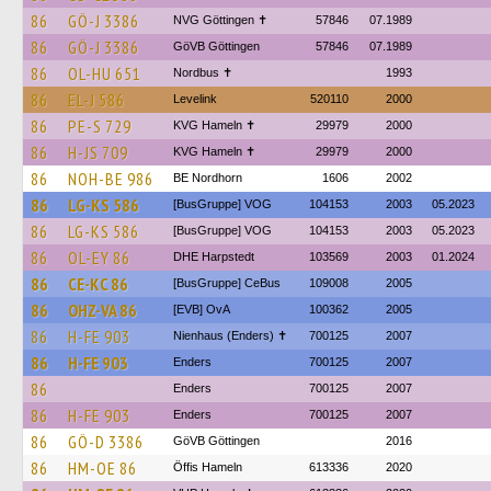
86
GÖ-J 3386
NVG Göttingen ✝
57846
07.1989
86
GÖ-J 3386
GöVB Göttingen
57846
07.1989
86
OL-HU 651
Nordbus ✝
1993
86
EL-J 586
Levelink
520110
2000
86
PE-S 729
KVG Hameln ✝
29979
2000
86
H-JS 709
KVG Hameln ✝
29979
2000
86
NOH-BE 986
BE Nordhorn
1606
2002
86
LG-KS 586
[BusGruppe] VOG
104153
2003
05.2023
86
LG-KS 586
[BusGruppe] VOG
104153
2003
05.2023
86
OL-EY 86
DHE Harpstedt
103569
2003
01.2024
86
CE-KC 86
[BusGruppe] CeBus
109008
2005
86
OHZ-VA 86
[EVB] OvA
100362
2005
86
H-FE 903
Nienhaus (Enders) ✝
700125
2007
86
H-FE 903
Enders
700125
2007
86
Enders
700125
2007
86
H-FE 903
Enders
700125
2007
86
GÖ-D 3386
GöVB Göttingen
2016
86
HM-OE 86
Öffis Hameln
613336
2020