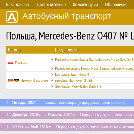
База данных
Дополнительно
Комментарии
Обновления
Автобусный транспорт
Польша, Mercedes-Benz O407 № 
Регион
Предприятие
Podlaska Komunikacja Samochodowa Nova S.A. (o. Bi
Польша
Przedsiębiorstwo Komunikacji Samochodowej w Łomży
Leo Lautenbach GmbH
Нижняя Саксония
regiobus Hannover GmbH
Steinhuder Meer-Bahn GmbH ✝
↑
Январь 2017 г.
Смена госномера (в пределах предприятия)
↑
Декабрь 2016 г. — Январь 2017 г.
Передан в другое предприяти
↑
2009 г. — Май 2010 г.
Передан в другое предприятие или на зав