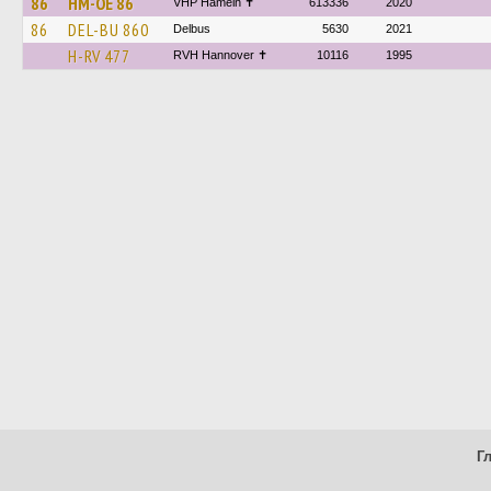
86
HM-OE 86
VHP Hameln ✝
613336
2020
86
DEL-BU 860
Delbus
5630
2021
H-RV 477
RVH Hannover ✝
10116
1995
Г