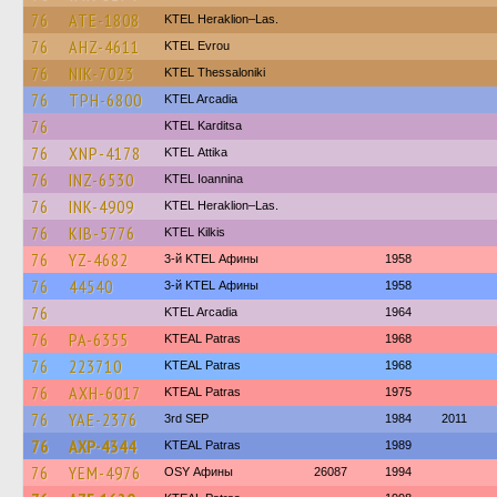
76
ATE-1808
KTEL Heraklion–Las.
76
AHZ-4611
KTEL Evrou
76
NIK-7023
KTEL Thessaloniki
76
TPH-6800
KTEL Arcadia
76
ΚΤΕL Karditsa
76
XNP-4178
KΤΕL Αttika
76
INZ-6530
KTEL Ioannina
76
INK-4909
KTEL Heraklion–Las.
76
KIB-5776
KTEL Kilkis
76
YZ-4682
3-й KTEL Афины
1958
76
44540
3-й KTEL Афины
1958
76
KTEL Arcadia
1964
76
PA-6355
KTEAL Patras
1968
76
223710
KTEAL Patras
1968
76
AXH-6017
KTEAL Patras
1975
76
YAE-2376
3rd SEP
1984
2011
76
AXP-4344
KTEAL Patras
1989
76
YEM-4976
OSY Афины
26087
1994