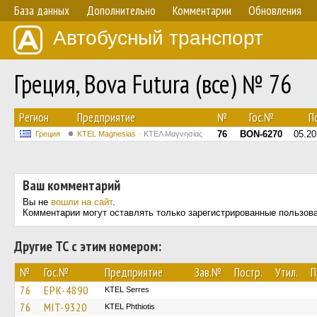
База данных
Дополнительно
Комментарии
Обновления
Автобусный транспорт
Греция, Bova Futura (все) № 76
Регион
Предприятие
№
Гос.№
По
76
BON-6270
05.20
Греция
ΚΤΕL Magnesias
ΚΤΕΛ Μαγνησίας
Ваш комментарий
Вы не
вошли на сайт
.
Комментарии могут оставлять только зарегистрированные пользов
Другие ТС с этим номером:
№
Гос.№
Предприятие
Зав.№
Постр.
Утил.
П
76
EPK-4890
KTEL Serres
76
MIT-9320
ΚΤΕL Phthiotis