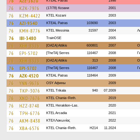
76
AZE-1620
KTEAL Patras
1998
76
KZK-7976
(17/78) Козани
2001
76
KZM-4422
ΚΤΕL Kozani
2003
76
AZI-9540
KTEAL Patras
103690
2003
76
KMH-8776
KTEL Messinia
31597
2004
Λ
76
IBI-3480
TrainΟSE
2005
76
XEH-8326
[ΟΑΣΑ] Αttikis
600801
2007
O
76
EPI-5702
[TheTA] Serres
116467
2008
Γ
76
XEH-8323
[ΟΑΣΑ] Αttikis
313
2008
O
76
EPI-5702
[TheTA] Serres
116467
2008
Γ
76
AZK-4520
KTEAL Patras
118464
2009
76
YNN-9676
OSY Афины
2009
76
TKP-3076
ΚΤΕL Τrikala
940
07.2009
76
XNO-7676
KTEL Chania–Reth.
2019
76
HZZ-8748
KTEL Heraklion–Las.
2020
76
TPH-6776
KTEL Arcadia
2021
76
AKM-8438
ΚΤΕΛ Λακωνίας
2022
76
XBA-6576
KTEL Chania–Reth.
H214
11.2024