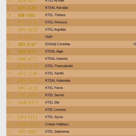
7
AZH-4277
KTEL Achaia
7
KBE-8380
KTEAL Kavalas
7
BIN-7882
KTEL Thebes
7
PZE-7150
KTEL Preveza
7
APH-8830
KTEL Argolida
7
YN-8407
ISAP
7
XEH-8207
[OASA] Corinthia
O
7
AXX-3671
KTEAL Aigio
7
KNK-4727
KTEAL Katerini
7
NBN-1130
KTEL Thessaloniki
7
AHZ-2748
KTEL Xanthi
7
KMH-5658
KTEAL Kalamata
7
EMZ-4118
KTEL Paros
7
EPK-3300
KTEL Serres
7
HAM-6575
KTEL Elis
7
KTEL Lemnos
7
EMZ-8161
KTEL Syros
7
HKM-3115
Cretan Holidays
7
YMT-9987
KTEL Salaminas