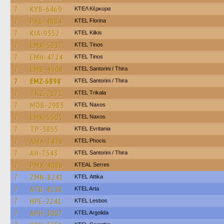
7
KYB-6469
ΚΤΕΛ Κέρκυρα
7
PAB-4884
KTEL Florina
7
KIA-9352
KTEL Kilkis
7
EMA-5337
KTEL Tinos
7
EMH-4724
KTEL Tinos
7
EMB-4508
KTEL Santorini / Thira
7
EMZ-6898
KTEL Santorini / Thira
7
TKZ-7171
ΚΤΕL Τrikala
7
MOB-2983
KTEL Naxos
7
EMK-5505
KTEL Naxos
7
TP-3855
ΚΤΕL Evritania
7
AMA-7476
ΚΤΕL Phocis
7
AH-7543
KTEL Santorini / Thira
7
PMX-4086
KTEAL Serres
7
ZMN-8241
KΤΕL Αttika
7
ATB-4138
KTEL Arta
7
HPE-2241
KTEL Lesbos
7
APH-3007
KTEL Argolida