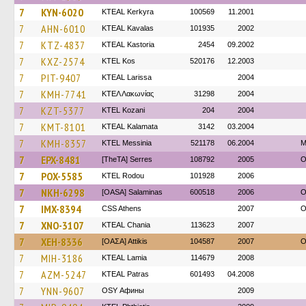
7
KYN-6020
KTEAL Kerkyra
100569
11.2001
7
AHN-6010
KTEAL Kavalas
101935
2002
7
KTZ-4837
KTEAL Kastoria
2454
09.2002
7
KXZ-2574
KTEL Kos
520176
12.2003
7
PIT-9407
KTEAL Larissa
2004
7
KMH-7741
ΚΤΕΛ Λακωνίας
31298
2004
7
KZT-5377
ΚΤΕL Kozani
204
2004
7
KMT-8101
KTEAL Kalamata
3142
03.2004
7
KMH-8357
KTEL Messinia
521178
06.2004
Μ
7
EPX-8481
[TheTA] Serres
108792
2005
O
7
POX-5585
ΚΤΕL Rodou
101928
2006
7
NKH-6298
[OASA] Salaminas
600518
2006
O
7
IMX-8394
CSS Athens
2007
O
7
XNO-3107
KTEAL Chania
113623
2007
7
XEH-8336
[ΟΑΣΑ] Αttikis
104587
2007
O
7
MIH-3186
KTEAL Lamia
114679
2008
7
AZM-5247
KTEAL Patras
601493
04.2008
7
YNN-9607
OSY Афины
2009