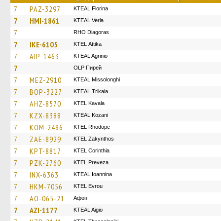
7
PAZ-3297
KTEAL Florina
7
HMI-1861
KTEAL Veria
7
RHO Diagoras
7
IKE-6105
KΤΕL Αttika
7
AIP-1463
KTEAL Agrinio
7
OLP Пирей
7
MEZ-2910
KTEAL Missolonghi
7
BOP-3227
KTEAL Trikala
7
AHZ-8570
KTEL Kavala
7
KZX-8388
KTEAL Kozani
7
KOM-2486
KTEL Rhodope
7
ZAE-8929
KTEL Zakynthos
7
KPT-8817
KTEL Corinthia
7
PZK-2760
KTEL Preveza
7
INX-6363
KTEAL Ioannina
7
HKM-7056
KTEL Evrou
7
AO-065-21
Афон
7
AZI-1177
KTEAL Aigio