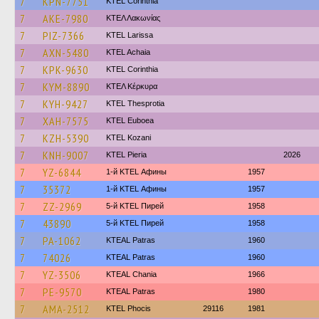
7
KPN-7751
KTEL Corinthia
7
AKE-7980
ΚΤΕΛ Λακωνίας
7
PIZ-7366
KTEL Larissa
7
AXN-5480
KTEL Achaia
7
KPK-9630
KTEL Corinthia
7
KYM-8890
ΚΤΕΛ Κέρκυρα
7
KYH-9427
KTEL Thesprotia
7
XAH-7575
ΚΤΕL Euboea
7
KZH-5390
ΚΤΕL Kozani
7
KNH-9007
KTEL Pieria
2026
7
YZ-6844
1-й KTEL Афины
1957
7
35372
1-й KTEL Афины
1957
7
ZZ-2969
5-й KTEL Пирей
1958
7
43890
5-й KTEL Пирей
1958
7
PA-1062
KTEAL Patras
1960
7
74026
KTEAL Patras
1960
7
YZ-3506
KTEAL Chania
1966
7
PE-9570
KTEAL Patras
1980
7
AMA-2512
ΚΤΕL Phocis
29116
1981