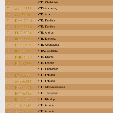
7
ΚΤΕL Chalkidikis
7
AKH-4375
ΚΤΕΛ Λακωνίας
7
AIK-5640
KTEL Arta
7
KAM-7214
ΚΤΕL Karditsa
7
KAM-8880
ΚΤΕL Karditsa
7
EMZ-7954
KTEL Andros
7
INZ-3565
KTEL Ioannina
7
KEZ-7515
KTEL Cephalonia
7
INX-7799
KTEAL Chalkida
7
PMK-3640
KTEL Drama
7
MOB-2983
KTEL Lesbos
7
ΚΤΕL Chalkidikis
7
EYA-1908
KTEL Lefkada
7
AHZ-6284
KTEL Lefkada
7
MEB-4961
KTEL Aitoloakarnanias
7
HNA-6235
KTEL Thesprotia
7
KOB-6578
KTEL Rhodope
7
TPB-9718
KTEL Arcadia
7
TPZ-5955
KTEL Arcadia