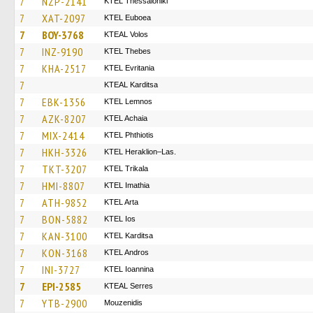
7
NZP-2141
KTEL Thessaloniki
7
XAT-2097
ΚΤΕL Euboea
7
BOY-3768
KTEAL Volos
7
INZ-9190
KTEL Thebes
7
KHA-2517
ΚΤΕL Evritania
7
KTEAL Karditsa
7
EBK-1356
KTEL Lemnos
7
AZK-8207
KTEL Achaia
7
MIX-2414
ΚΤΕL Phthiotis
7
HKH-3326
KTEL Heraklion–Las.
7
TKT-3207
ΚΤΕL Τrikala
7
HMI-8807
KTEL Imathia
7
ATH-9852
KTEL Arta
7
BON-5882
KTEL Ios
7
KAN-3100
ΚΤΕL Karditsa
7
KON-3168
KTEL Andros
7
INI-3727
KTEL Ioannina
7
EPI-2585
KTEAL Serres
7
YTB-2900
Mouzenidis