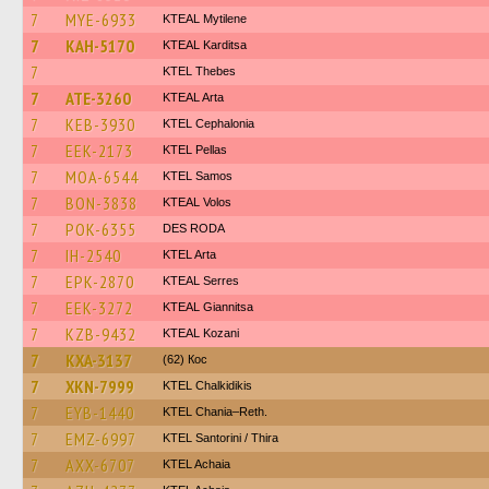
7
MYE-6933
KTEAL Mytilene
7
KAH-5170
KTEAL Karditsa
7
KTEL Thebes
7
ATE-3260
KTEAL Arta
7
KEB-3930
KTEL Cephalonia
7
EEK-2173
KTEL Pellas
7
MOA-6544
KTEL Samos
7
BON-3838
KTEAL Volos
7
POK-6355
DES RODA
7
IH-2540
KTEL Arta
7
EPK-2870
KTEAL Serres
7
EEK-3272
KTEAL Giannitsa
7
KZB-9432
KTEAL Kozani
7
KXA-3137
(62) Кос
7
XKN-7999
ΚΤΕL Chalkidikis
7
EYB-1440
KTEL Chania–Reth.
7
EMZ-6997
KTEL Santorini / Thira
7
AXX-6707
KTEL Achaia