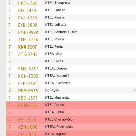
7
HNE-1360
KTEL Thesprotia
7
PIX-2474
KTEL Larissa
7
PAE-3383
KTEL Florina
7
EYB-8808
KTEL Lefkada
7
EMN-9998
KTEL Santorini / Thira
7
AME-4756
ΚΤΕL Phocis
7
KNX-5207
KTEL Pieria
7
ATK-5745
KTEAL Arta
7
KTEL Syros
7
PMB-5857
KTEAL Drama
7
KON-1300
KTEAL Komotini
7
EEP-8497
KTEAL Giannitsa
7
POM-8375
(9) Родос
Κ
7
BBB-1533
ΚΤΕL Magnesia
7
POM-5858
ΚΤΕL Rodou
7
KTEAL Veria
7
INZ-5554
KTEL Chania–Reth.
7
KZN-1080
KTEAL Ptolemaida
7
AIZ-6520
KTEAL Agrinio