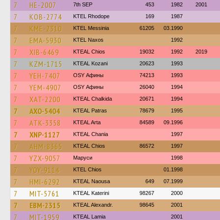
7
HE-2007
7th SEP
453
1982
2001
7
KOB-2774
KTEL Rhodope
169
1987
7
KME-2310
KTEL Messinia
61205
03.1990
7
EMA-5930
KTEL Naxos
1992
7
XIB-6469
KTEAL Chios
19032
1992
2019
7
KZM-1715
KTEAL Kozani
20623
1993
7
YEH-7407
OSY Афины
74213
1993
7
YEM-4907
OSY Афины
26040
1994
7
XAT-2200
KTEAL Chalkida
20671
1994
7
AXO-5404
KTEAL Patras
78679
1995
7
ATK-3358
KTEAL Arta
84589
09.1996
7
XNP-1127
KTEAL Chania
1997
7
AHM-8365
KTEAL Chios
86572
1997
7
YZX-9057
Маруси
1998
7
YOY-9114
KTEL Chios
01.1998
7
HMI-6292
KTEAL Naousa
649
07.1999
7
MIT-5761
KTEAL Katerini
98267
2000
7
EBM-2315
KTEAL Alexandr.
98645
2001
7
MIT-1959
KTEAL Lamia
2001