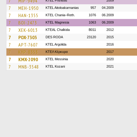
7
MIP-9494
ΚΤΕL Phthiotis
2009
7
MEH-1950
KTEL Aitoloakarnanias
957
04.2009
7
HAN-1355
KTEL Chania–Reth.
1076
06.2009
7
BOI-2473
ΚΤΕL Magnesia
1063
06.2009
7
XEK-6013
KTEAL Chalkida
B011
2012
7
POX-7303
DES RODA
23120
2015
7
APT-7607
KTEL Argolida
2016
7
KYP-8353
ΚΤΕΛ Κέρκυρα
2017
7
KMX-2090
KTEL Messinia
2020
7
MNB-3548
ΚΤΕL Kozani
2021