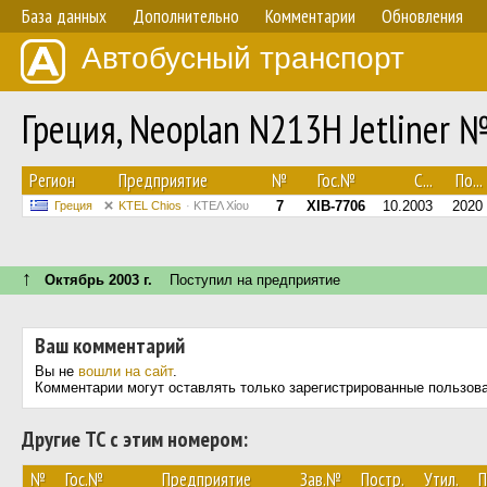
База данных
Дополнительно
Комментарии
Обновления
Автобусный транспорт
Греция, Neoplan N213H Jetliner 
Регион
Предприятие
№
Гос.№
С...
По...
7
XIB-7706
10.2003
2020
Греция
KTEL Chios
ΚΤΕΛ Χίου
↑
Октябрь 2003 г.
Поступил на предприятие
Ваш комментарий
Вы не
вошли на сайт
.
Комментарии могут оставлять только зарегистрированные пользов
Другие ТС с этим номером:
№
Гос.№
Предприятие
Зав.№
Постр.
Утил.
П