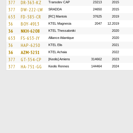
377
DR-363-KZ
Transdev CAP
23213
2015
377
DW-222-LW
SRADDA
24650
2015
653
FD-585-CR
[RC] Mantois
37625
2019
36
BOY-4913
ΚΤΕL Magnesia
2047
12.2019
36
NKH-6208
KTEL Thessaloniki
2020
653
FS-653-JY
Alliance Atlantique
2020
36
HAP-6250
KTEL Elis
2021
36
AZM-5251
KTEL Achaia
2022
377
GT-354-CP
[Keolis] Amiens
314662
2023
377
HA-751-GG
Keolis Rennes
144464
2024