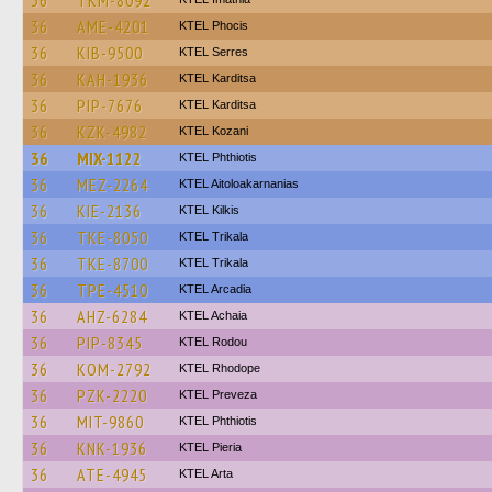
36
TKM-8092
36
AME-4201
ΚΤΕL Phocis
36
KIB-9500
KTEL Serres
36
KAH-1936
ΚΤΕL Karditsa
36
PIP-7676
ΚΤΕL Karditsa
36
KZK-4982
ΚΤΕL Kozani
36
MIX-1122
ΚΤΕL Phthiotis
36
MEZ-2264
KTEL Aitoloakarnanias
36
KIE-2136
KTEL Kilkis
36
TKE-8050
ΚΤΕL Τrikala
36
TKE-8700
ΚΤΕL Τrikala
36
TPE-4510
KTEL Arcadia
36
AHZ-6284
KTEL Achaia
36
PIP-8345
ΚΤΕL Rodou
36
KOM-2792
KTEL Rhodope
36
PZK-2220
KTEL Preveza
36
MIT-9860
ΚΤΕL Phthiotis
36
KNK-1936
KTEL Pieria
36
ATE-4945
KTEL Arta