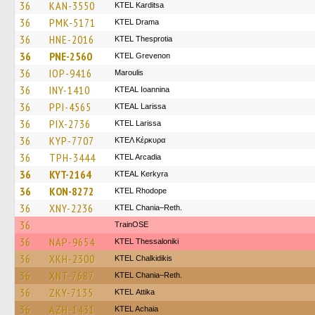
36
KAN-3550
ΚΤΕL Karditsa
36
PMK-5171
KTEL Drama
36
HNE-2016
KTEL Thesprotia
36
PNE-2560
ΚΤΕL Grevenon
36
IOP-9416
Maroulis
36
INY-1410
KTEAL Ioannina
36
PPI-4565
KTEAL Larissa
36
PIX-2736
KTEL Larissa
36
KYP-7707
ΚΤΕΛ Κέρκυρα
36
TPH-3444
KTEL Arcadia
36
KYT-2164
KTEAL Kerkyra
36
KON-8272
KTEL Rhodope
36
XNY-2236
KTEL Chania–Reth.
36
TrainΟSE
36
NAP-9654
KTEL Thessaloniki
36
XKH-2300
ΚΤΕL Chalkidikis
36
XNT-7687
KTEL Chania–Reth.
36
ZKY-7135
KΤΕL Αttika
36
AZH-1431
KTEL Achaia