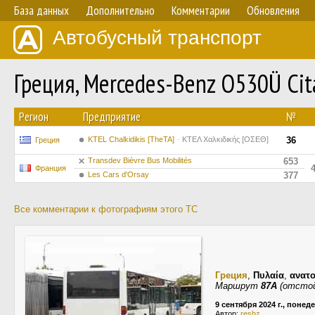
База данных
Дополнительно
Комментарии
Обновления
Автобусный транспорт
Греция, Mercedes-Benz O530Ü Cit
Регион
Предприятие
№
ΚΤΕL Chalkidikis [TheTA]
ΚΤΕΛ Χαλκιδικής [ΟΣΕΘ]
36
Греция
Transdev Bièvre Bus Mobilités
653
Франция
Les Cars d'Orsay
377
Все комментарии к фотографиям этого ТС
Греция
,
Πυλαία
,
ανατο
Маршрут
87A
(отстой
9 сентября 2024 г., понед
Автор:
reshz