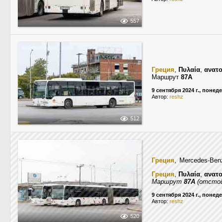
557
Греция
,
Πυλαία
,
ανατο
Маршрут
87A
9 сентября 2024 г., понед
Автор:
reshz
512
Греция
, Mercedes-Benz
Греция
,
Πυλαία
,
ανατο
Маршрут
87A
(отстой
9 сентября 2024 г., понед
Автор:
reshz
520