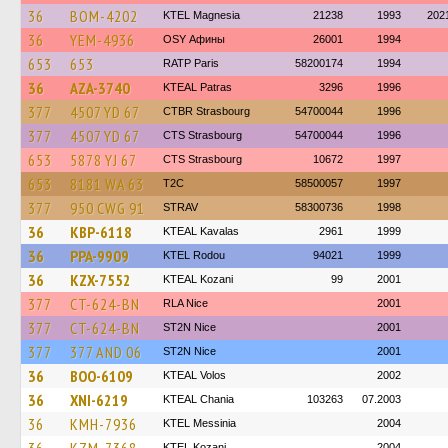
36
BOM-4202
ΚΤΕL Magnesia
21238
1993
202
36
YEM-4936
OSY Афины
26001
1994
653
653
RATP Paris
58200174
1994
36
AZA-3740
KTEAL Patras
3296
1996
377
4507 YD 67
CTBR Strasbourg
54700044
1996
377
4507 YD 67
CTS Strasbourg
54700044
1996
653
5878 YJ 67
CTS Strasbourg
10672
1997
653
8181 WA 63
T2C
58500057
1997
377
950 CWG 91
STRAV
58300736
1998
36
KBP-6118
KTEAL Kavalas
2961
1999
36
PPA-9909
ΚΤΕL Rodou
94021
1999
36
KZX-7552
KTEAL Kozani
99
2001
377
CT-624-BN
RLA Nice
2001
377
CT-624-BN
ST2N Nice
2001
377
377 AND 06
ST2N Nice
2001
36
BOO-6109
KTEAL Volos
2002
36
XNI-6219
KTEAL Chania
103263
07.2003
36
KMH-7936
KTEL Messinia
2004
ΚΤΕL Kozani
2004