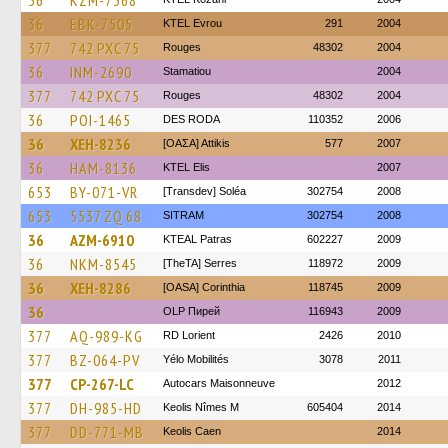
36
KZM-7368
36
EBK-7505
KTEL Evrou
291
2004
377
742 PXC 75
Rouges
48302
2004
36
INM-2690
Stamatiou
2004
377
742 PXC 75
Rouges
48302
2004
36
POI-1465
DES RODA
110352
2006
36
XEH-8236
[ΟΑΣΑ] Αttikis
577
2007
36
HAM-8136
KTEL Elis
2007
653
BY-071-VR
[Transdev] Soléa
302754
2008
653
5537 ZQ 68
SITRAM
302754
2008
36
AZM-6910
KTEAL Patras
602227
2009
36
NKM-8545
[TheTA] Serres
118972
2009
36
XEH-8286
[OASA] Corinthia
118745
2009
36
OLP Пирей
116943
2009
377
AQ-989-KG
RD Lorient
2426
2010
377
BZ-064-PV
Yélo Mobilités
3078
2011
377
CP-267-LC
Autocars Maisonneuve
2012
377
DH-985-HD
Keolis Nîmes M
605404
2014
377
DD-771-MB
Keolis Caen
2014