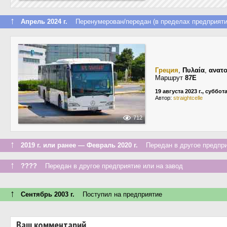
↑
Апрель 2024 г.
Перенумерован/передан (в пределах предприяти
Греция
,
Πυλαία
,
ανατο
Маршрут
87E
19 августа 2023 г., суббот
Автор:
straightcelle
712
↑
2019 г. или ранее — Февраль 2020 г.
Передан в другое предприя
↑
????
Передан в другое предприятие или на завод
↑
Сентябрь 2003 г.
Поступил на предприятие
Ваш комментарий