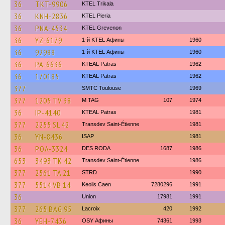
36
TKT-9906
ΚΤΕL Τrikala
36
KNH-2836
KTEL Pieria
36
PNA-4534
ΚΤΕL Grevenon
36
YZ-6179
1-й KTEL Афины
1960
36
92988
1-й KTEL Афины
1960
36
PA-6636
KTEAL Patras
1962
36
170185
KTEAL Patras
1962
377
SMTC Toulouse
1969
377
1205 TV 38
M TAG
107
1974
36
IP-4140
KTEAL Patras
1981
377
2255 SL 42
Transdev Saint-Étienne
1981
36
YN-8436
ISAP
1981
36
POA-3324
DES RODA
1687
1986
653
3493 TK 42
Transdev Saint-Étienne
1986
377
2561 TA 21
STRD
1990
377
5514 VB 14
Keolis Caen
7280296
1991
36
Union
17981
1991
377
265 BAG 95
Lacroix
420
1992
36
YEH-7436
OSY Афины
74361
1993