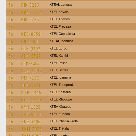
36
PIK-8220
KTEAL Larissa
36
KBM-1187
KTEL Kavala
36
BIK-5783
KTEL Thebes
36
KTEL Preveza
36
KEB-8559
KTEL Cephalonia
36
INI-1484
KTEAL Ioannina
36
EBK-9392
KTEL Evrou
36
AHB-8527
KTEL Xanthi
36
EEK-7067
KTEL Pellas
36
KZM-1945
KTEL Serres
36
INZ-7182
KTEL Ioannina
36
HNB-3441
KTEL Thesprotia
36
KTB-6436
KTEL Kastoria
36
KOZ-1870
KTEL Rhodope
36
KYH-1828
ΚΤΕΛ Κέρκυρα
36
XAK-9810
ΚΤΕL Euboea
36
XNE-3396
KTEL Chania–Reth.
36
TKM-3036
ΚΤΕL Τrikala
KTEL Imathia