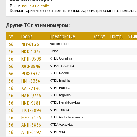
Вы не
вошли на сайт
.
Комментарии могут оставлять только зарегистрированные пользов
Другие ТС с этим номером:
№
Гос.№
Предприятие
Зав.№
Постр.
Утил
36
NIY-6136
Beleon Tours
36
HKK-1077
Union
36
KPH-9598
KTEL Corinthia
36
XAO-8846
KTEAL Chalkida
36
POX-7377
ΚΤΕL Rodou
36
HMI-8336
KTEL Imathia
36
XAT-2190
ΚΤΕL Euboea
36
HAH-9236
KTEL Argolida
36
HKE-9181
KTEL Heraklion–Las.
36
TKT-2899
ΚΤΕL Τrikala
36
MEZ-7155
KTEL Aitoloakarnanias
36
AKH-5836
ΚΤΕΛ Λακωνίας
36
ATH-6192
KTEL Arta