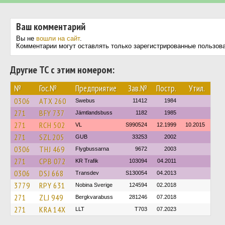
Ваш комментарий
Вы не
вошли на сайт
.
Комментарии могут оставлять только зарегистрированные пользов
Другие ТС с этим номером:
№
Гос.№
Предприятие
Зав.№
Постр.
Утил.
0306
ATX 260
Swebus
11412
1984
271
BFY 737
Jämtlandsbuss
1182
1985
271
RCH 502
VL
S990524
12.1999
10.2015
271
SZL 205
GUB
33253
2002
0306
THJ 469
Flygbussarna
9672
2003
271
CPB 072
KR Trafik
103094
04.2011
0306
DSJ 668
Transdev
S130054
04.2013
3779
RPY 631
Nobina Sverige
124594
02.2018
271
ZLJ 949
Bergkvarabuss
281246
07.2018
271
KRA 14X
LLT
T703
07.2023