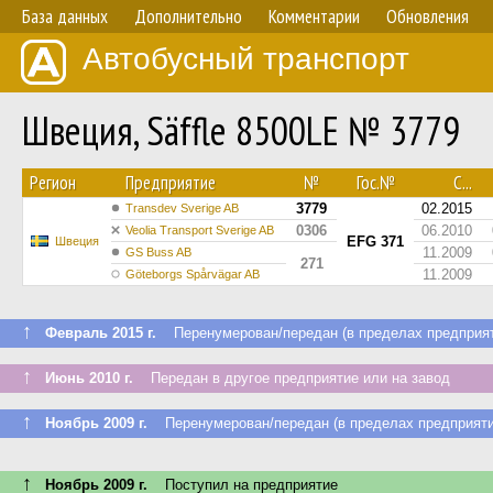
База данных
Дополнительно
Комментарии
Обновления
Автобусный транспорт
Швеция, Säffle 8500LE № 3779
Регион
Предприятие
№
Гос.№
С...
3779
02.2015
Transdev Sverige AB
0306
06.2010
Veolia Transport Sverige AB
EFG 371
Швеция
11.2009
GS Buss AB
271
11.2009
Göteborgs Spårvägar AB
↑
Февраль 2015 г.
Перенумерован/передан (в пределах предприят
↑
Июнь 2010 г.
Передан в другое предприятие или на завод
↑
Ноябрь 2009 г.
Перенумерован/передан (в пределах предприяти
↑
Ноябрь 2009 г.
Поступил на предприятие