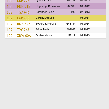
102
BRP 207
Björks Resor
108184
05.2009
102
DNN 945
Högbergs Bussresor
260383
09.2012
102
TSA 646
Förenade Buss
982
02.2013
102
EAR 735
Bergkvarabuss
03.2014
102
DMS 337
Byberg & Nordins
P143784
05.2014
102
TYC 248
Söne Trafik
407082
04.2017
102
XBW 00A
Gotlandsbuss
57119
04.2023