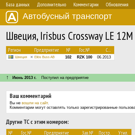
База данных
Дополнительно
Комментарии
Обновления
Автобусный транспорт
Швеция, Irisbus Crossway LE 12
Регион
Предприятие
№
Гос.№
С...
102
RZK 100
06.2013
Швеция
Ellös Buss AB
↑
Июнь 2013 г.
Поступил на предприятие
Ваш комментарий
Вы не
вошли на сайт
.
Комментарии могут оставлять только зарегистрированные пользов
Другие ТС с этим номером:
№
Гос.№
Предприятие
Зав.№
Постр.
Утил.