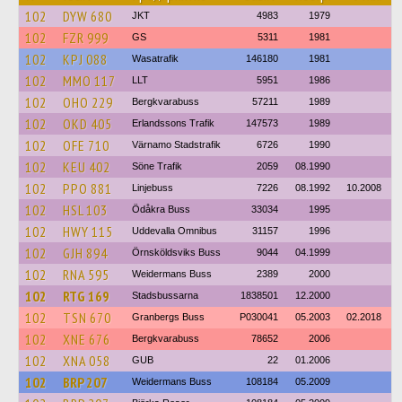
102
DYW 680
JKT
4983
1979
102
FZR 999
GS
5311
1981
102
KPJ 088
Wasatrafik
146180
1981
102
MMO 117
LLT
5951
1986
102
OHO 229
Bergkvarabuss
57211
1989
102
OKD 405
Erlandssons Trafik
147573
1989
102
OFE 710
Värnamo Stadstrafik
6726
1990
102
KEU 402
Söne Trafik
2059
08.1990
102
PPO 881
Linjebuss
7226
08.1992
10.2008
102
HSL 103
Ödåkra Buss
33034
1995
102
HWY 115
Uddevalla Omnibus
31157
1996
102
GJH 894
Örnsköldsviks Buss
9044
04.1999
102
RNA 595
Weidermans Buss
2389
2000
102
RTG 169
Stadsbussarna
1838501
12.2000
102
TSN 670
Granbergs Buss
P030041
05.2003
02.2018
102
XNE 676
Bergkvarabuss
78652
2006
102
XNA 058
GUB
22
01.2006
102
BRP 207
Weidermans Buss
108184
05.2009