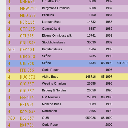
4
NHF 656
Orusttrafiken
6680
1987
4
MHW 715
Bergmans Omnibus
6508
1987
4
MEO 588
Pitebuss
1450
1987
4
NSR 113
Larsson Buss
14832
1988
4
OTF 153
Östergötland
6587
1989
4
OFJ 273
Elvéns Omnibustrafik
13741
1989
4
ONU 845
Stockholmsbuss
30630
1989
504
OFY 181
Karlstadsbuss
1204
1989
4
OJM 850
Skåne
6735
1990
4
OJE 960
Skåne
6734
05.1990
04.201
4
FFK 055
Ceris Resor
1995
4
DUG 672
Alviks Buss
148716
05.1997
4
GJG 687
Westins Omnibus
26858
1998
4
GJG 687
Byberg & Nordins
26858
1998
4
EFF 135
GM Minibuss
27683
09.1998
4
HEJ 991
Moheda Buss
9089
1999
4
RAM 637
Norrbotten
2405
1999
760
KBJ 857
GUB
959226
08.1999
4
RKJ 786
Ceris Resor
2000