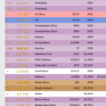
504
SEA 847
Jönköping
2001
504
SEA 847
Jönköping
2001
4
TGA 007
GS Buss
33716
2002
4
TGA 007
GS
33716
2002
4
TZP 172
Sundspärlans Buss
9850
2003
4
TZP 172
Sundspärlans Buss
9850
2003
4
WFD 207
Axbuss
31526
2004
187
XJC 328
Orusttrafiken
912909
2005
504
WSX 107
Interbus
37
2005
4
HEJ 996
Vilhelmina Taxi
6332
05.2006
4
XXA 623
Piteå Citybuss
412378
11.2006
187
AJC 060
Uddevalla Omnibus
3874
05.2007
4
CCH 843
Umeå Buss
247472
2008
4
RJU 070
Nilsbuss
115888
07.2008
08.201
4
ALM 850
Westin Buss
482
2009
760
CDU 415
Bergkvarabuss
9110
08.2010
4
CLP 394
Skåne
09.2010
4
CWW 710
Björks Resor
S110110
08.2011
4
CWW 710
Weidermans Buss
S110110
08.2011