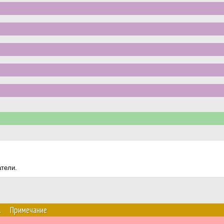
атели.
.
Примечание