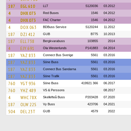
187
EGL 610
LLT
S120036
03.2012
4
DHX 073
Red Buses
1546
04.2012
4
DHX 073
FAC Charter
1546
04.2012
4
DOX 063
BDBuss Service
S120244
11.2012
187
DZJ 412
GUB
B775
10.2013
187
ELL 738
Bergkvarabuss
103855
2014
4
EJY 691
Ola Westerlunds
P141883
04.2014
187
YAZ 833
Connect Bus Sverige
5561
03.2016
187
YAZ 833
Söne Buss
5561
03.2016
187
YAZ 833
Connect Bus Sandarna
5561
03.2016
187
YAZ 833
Söne Trafik
5561
03.2016
760
YGT 936
Söne Buss
419921 366
06.2017
760
YHZ 489
VS & Perssons
08.2017
4
WHC 78X
Skellefteå Buss
P203428
07.2020
187
OLW 22S
Vy Buss
423706
04.2021
504
DEL 23T
GUB
4579
2022