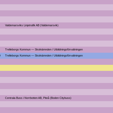
Valdemarsviks Linjetrafik AB (Valdemarsvik)
Trelleborgs Kommun — Skolnämnden / Utbildningsförvaltningen
9
Trelleborgs Kommun — Skolnämnden / Utbildningsförvaltningen
Centrala Buss i Norrbotten AB, Piteå (Boden Citybuss)