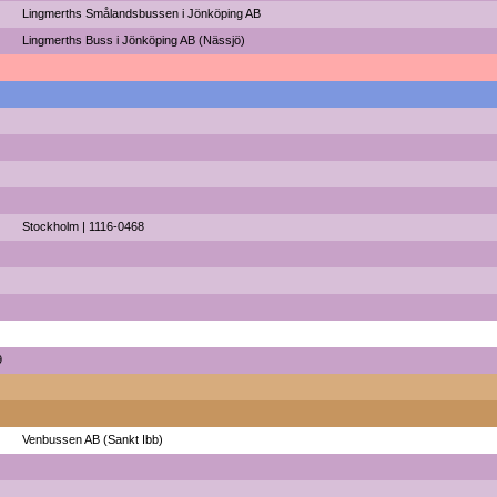
Lingmerths Smålandsbussen i Jönköping AB
Lingmerths Buss i Jönköping AB (Nässjö)
Stockholm | 1116-0468
9
Venbussen AB (Sankt Ibb)