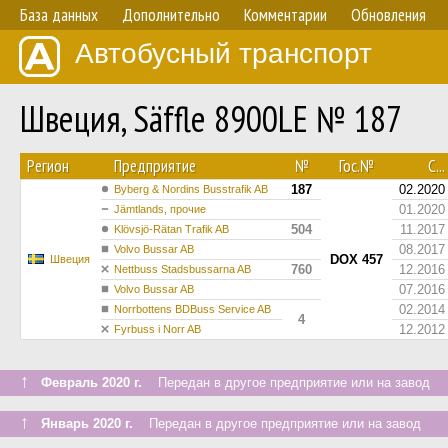
База данных
Дополнительно
Комментарии
Обновления
Автобусный транспорт
Швеция, Säffle 8900LE № 187
Регион
Предприятие
№
Гос.№
С...
187
02.2020
Byberg & Nordins Busstrafik AB
01.2020
Jämtlands, прочие
504
11.2017
Klövsjö-Rätan Trafik AB
08.2017
Volvo Bussar AB
DOX 457
Швеция
760
12.2016
Nettbuss Stadsbussarna AB
07.2016
Volvo Bussar AB
02.2014
Norrbottens BDBuss Service AB
4
12.2012
Fyrbuss i Norr AB
↑
Февраль 2020 г.
Передан в другое предприятие или на завод
↑
Январь 2020 г.
Передан в другое предприятие или на завод