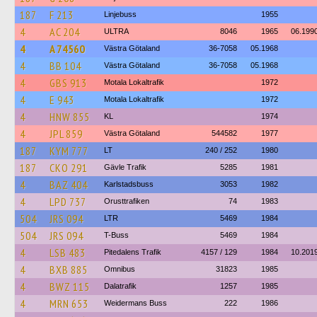
187
F 213
Linjebuss
1955
4
AC 204
ULTRA
8046
1965
06.199
4
A 74560
Västra Götaland
36-7058
05.1968
4
BB 104
Västra Götaland
36-7058
05.1968
4
GBS 913
Motala Lokaltrafik
1972
4
E 943
Motala Lokaltrafik
1972
4
HNW 855
KL
1974
4
JPL 859
Västra Götaland
544582
1977
187
KYM 777
LT
240 / 252
1980
187
CKO 291
Gävle Trafik
5285
1981
4
BAZ 404
Karlstadsbuss
3053
1982
4
LPD 737
Orusttrafiken
74
1983
504
JRS 094
LTR
5469
1984
504
JRS 094
T-Buss
5469
1984
4
LSB 483
Pitedalens Trafik
4157 / 129
1984
10.201
4
BXB 885
Omnibus
31823
1985
4
BWZ 115
Dalatrafik
1257
1985
4
MRN 653
Weidermans Buss
222
1986