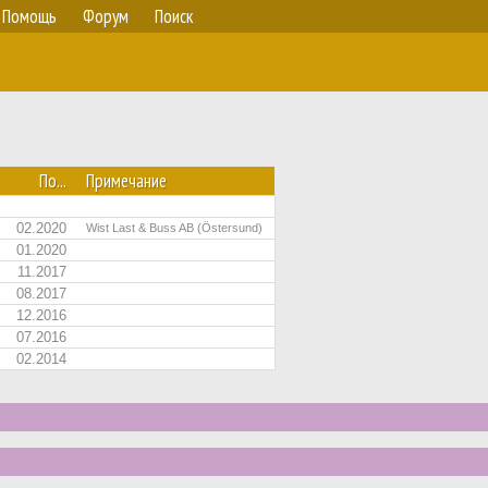
Помощь
Форум
Поиск
По...
Примечание
02.2020
Wist Last & Buss AB (Östersund)
01.2020
11.2017
08.2017
12.2016
07.2016
02.2014