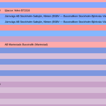
0
Шасси: Volvo B71516
Järnvägs AB Stockholm-Saltsjön, Klinten (BSBV — Busstrafiken Stockholm-Björknäs-V
Järnvägs AB Stockholm-Saltsjön, Klinten (BSBV — Busstrafiken Stockholm-Björknäs-V
AB Mariestads Busstrafik (Mariestad)
9