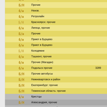
Б/Н
Прочие
б/н
Неизв.
б/н
Ретролайн
Б/Н
Красноярск: прочие
б/н
Липецк, прочие
Б/н
Прочие
б/н
Приют в Бурцево
б/н
Приют в Бурцево
Б/Н
Колодяжне
б/н
Ташкент, прочие
б/н
Прочие (Магадан)
б/н
Подольск прочие
3289
Б/Н
Прочие автобусы
Б/Н
Нижневартовск и район
Б/Н
Екатеринбург: прочие
Б/Н
Тюменская область: прочие
б/н
Крестцы
Б/Н
Александрия, прочие