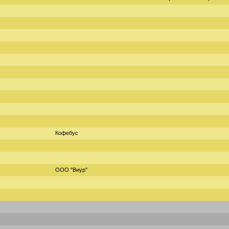
Кофебус
ООО "Виур"