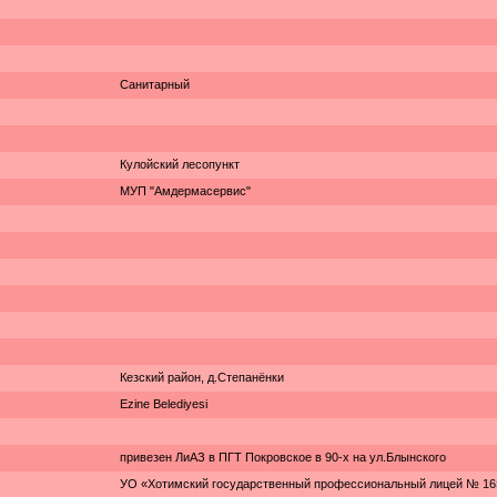
Санитарный
Кулойский лесопункт
МУП "Амдермасервис"
Кезский район, д.Степанёнки
Ezine Belediyesi
привезен ЛиАЗ в ПГТ Покровское в 90-х на ул.Блынского
УО «Хотимский государственный профессиональный лицей № 16