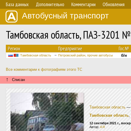
База данных
Дополнительно
Комментарии
Обновления
Автобусный транспорт
Тамбовская область, ПАЗ-3201 №
Регион
Предприятие
Гос.№
б/н
Тамбовская область
Петровский район, прочие автобусы
Все комментарии к фотографиям этого ТС
↑
Списан
Тамбовская область
Тамбовская область
,
12 сентября 2021 г., воск
Автор:
A R