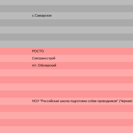
с.Самарское
РОСТО
Севтрансстрой
пгт. Обозерский
НОУ "Российская школа подготовки собак-проводников" (Черная)