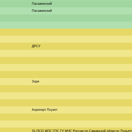
Пасажинский
Пасажинский
ДРСУ
Зоря
Аэропорт Пхукет
31-ПСО ФПС ГПС ГУ МЧС России по Самарской области (Тольят