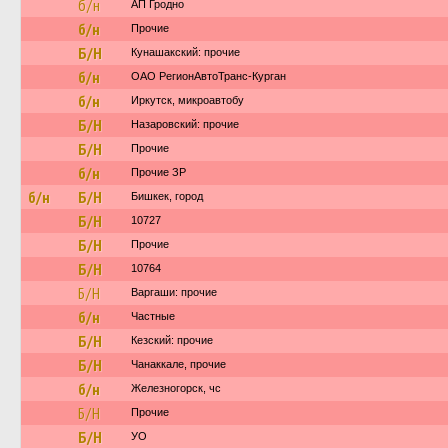
б/н
АП Гродно
б/н
Прочие
Б/Н
Кунашакский: прочие
б/н
ОАО РегионАвтоТранс-Курган
б/н
Иркутск, микроавтобу
Б/Н
Назаровский: прочие
Б/Н
Прочие
б/н
Прочие ЗР
б/н
Б/Н
Бишкек, город
Б/Н
10727
Б/Н
Прочие
Б/Н
10764
Б/Н
Варгаши: прочие
б/н
Частные
Б/Н
Кезский: прочие
Б/Н
Чанаккале, прочие
б/н
Железногорск, чс
Б/Н
Прочие
Б/Н
УО