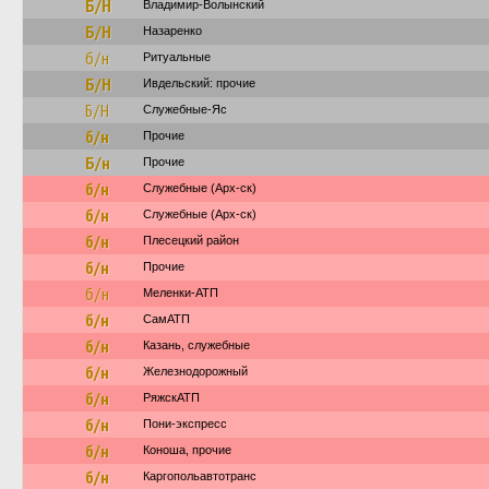
Б/Н
Владимир-Волынский
Б/Н
Назаренко
б/н
Ритуальные
Б/Н
Ивдельский: прочие
Б/Н
Служебные-Яс
б/н
Прочие
Б/н
Прочие
б/н
Служебные (Арх-ск)
б/н
Служебные (Арх-ск)
б/н
Плесецкий район
б/н
Прочие
б/н
Меленки-АТП
б/н
СамАТП
б/н
Казань, служебные
б/н
Железнодорожный
б/н
РяжскАТП
б/н
Пони-экспресс
б/н
Коноша, прочие
б/н
Каргопольавтотранс