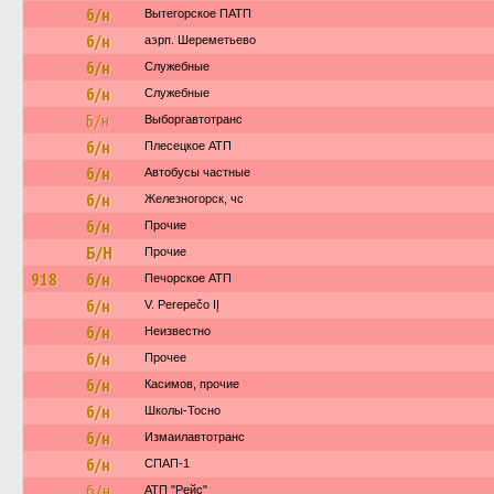
б/н
Вытегорское ПАТП
б/н
аэрп. Шереметьево
б/н
Служебные
б/н
Служебные
Б/н
Выборгавтотранс
б/н
Плесецкое АТП
б/н
Автобусы частные
б/н
Железногорск, чс
б/н
Прочие
Б/Н
Прочие
918
б/н
Печорское АТП
б/н
V. Perepečo IĮ
б/н
Неизвестно
б/н
Прочее
б/н
Касимов, прочие
б/н
Школы-Тосно
б/н
Измаилавтотранс
б/н
СПАП-1
б/н
АТП "Рейс"