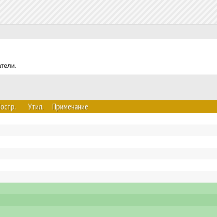
атели.
остр.
Утил.
Примечание