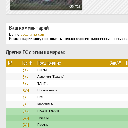
728
Ваш комментарий
Вы не
вошли на сайт
.
Комментарии могут оставлять только зарегистрированные пользов
Другие ТС с этим номером:
№
Гос.№
Предприятие
Зав.№
П
б/н
Прочие
б/н
Аэропорт "Казань"
б/н
ТАНТК
Б/Н
Прочие неизв.
б/н
HGL
б/н
Мосфильм
б/н
ПАО «НЕФАЗ»
Б/н
Дилеры
Б/Н
Прочие