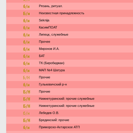
б/н
Рязань, ритуал.
Б/н
Неизвестная принадлежность
б/н
Seknija
б/н
КасимПОАТ
б/н
Липецк, служебные
б/н
Прочее
б/н
Миронов И.А.
б/н
БАТ
б/н
ТК (Биробиджан)
б/н
МАП №4 Шатура
Б/Н
Прочие
б/н
Гулькевичский р-н
Б/Н
Прочие
Б/Н
Нижнетуринский: прочие служебные
Б/Н
Нижнетуринский: прочие служебные
б/н
Лебедев О.В.
Б/Н
Брединский: прочие
б/н
Приморско-Ахтарское АТП