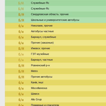
Б/Н
Служебные-Яс
Б/Н
Служебные-Яс
Б/Н
Свердловская область: прочие
Б/Н
Школьные и университетские автобусы
б/н
Николаев, прочие
б/н
Автобусы частные
б/н
Барнаул, служебные
б/н
Прочие (заказные)
Б/Н
Ижевск: прочие
б/н
ГЭТ-музейные
б/н
Барнаул, частные
Б/Н
Ровненский р-н
Б/Н
Metro
Б/Н
Прочие автобусы
б/н
Канів, інші
б/н
Miscellaneous
б/н
Шимск
б/н
Alis Grup
б/н
Пожарные и спасатели