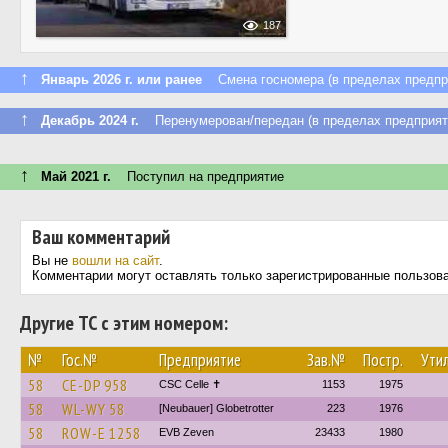
187
↑
Январь 2026 г. или ранее
Смена госномера (в пределах предпр
↑
Декабрь 2024 г.
Перенумерован/передан (в пределах предприят
↑
Май 2021 г.
Поступил на предприятие
Ваш комментарий
Вы не
вошли на сайт
.
Комментарии могут оставлять только зарегистрированные пользов
Другие ТС с этим номером:
№
Гос.№
Предприятие
Зав.№
Постр.
Утил
58
CE-DP 958
CSC Celle ✝
1153
1975
58
WL-WY 58
[Neubauer] Globetrotter
223
1976
58
ROW-E 1258
EVB Zeven
23433
1980