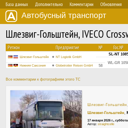
База данных
Дополнительно
Комментарии
Обновления
Автобусный транспорт
Шлезвиг-Гольштейн, IVECO Cross
Регион
Предприятие
№
Гос.№
SL-NT 108
Шлезвиг-Гольштейн
NT Logistik GmbH
WL-GR 105
58
Нижняя Саксония
Globetrotter Reisen GmbH
Все комментарии к фотографиям этого ТС
Шлезвиг-Гольштейн
Шлезвиг-Гольштейн
,
17 января 2026 г., суббота
Автор:
straightcelle