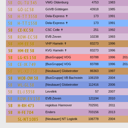
58
OL-TU 345
VWG Oldenburg
4753
1983
58
GÖ-LC 58
GöVB Göttingen
43918
1985
58
H-TT 3558
Dela-Express ✝
173
1991
58
H-TT 1558
Dela-Express ✝
173
1991
58
CE-KC 58
CSC Celle ✝
251
1992
58
ROW-EC 58
EVB Zeven
10238
1993
58
HM-EE 58
VHP Hameln ✝
83273
1996
58
HM-EE 58
KVG Hameln ✝
83273
1996
58
LG-KS 158
[BusGruppe] VOG
83788
1996
201
58
CE-JK 749
[BusGruppe] VOG
83788
1996
201
58
WL-XD 758
[Neubauer] Globetrotter
86363
1997
58
WOB-OW 58
[BusGruppe] VB Bachstein
106159
2004
58
WL-GL 58
[Neubauer] Globetrotter
112416
2006
58
EL-J 3358
Levelink
57
2007
58
ROW-EV 158
EVB Zeven
121194
2010
58
H-RH 473
regiobus Hannover
702591
2011
58
H-FE 704
Enders
703156
2013
SL-NT 1085
[Neubauer] NT Logistik
106778
2004