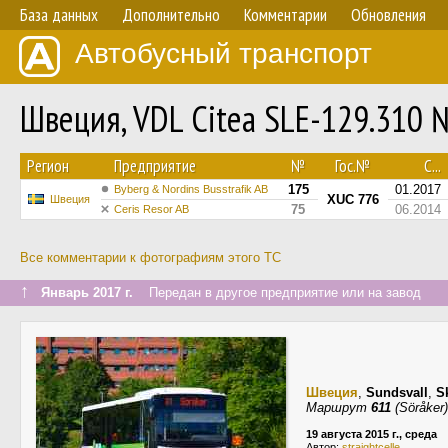
База данных
Дополнительно
Комментарии
Обновления
Автобусный транспорт
Швеция, VDL Citea SLE-129.310 
Регион
Предприятие
№
Гос.№
С...
175
01.2017
Byberg & Nordins Busstrafik AB
XUC 776
Швеция
75
06.2014
Ceris Resor AB
Все комментарии к фотографиям этого ТС
↑
Январь 2017 г.
Передан в другое предприятие или на завод
Швеция
,
Sundsvall
,
S
Маршрут
611
(Söråker)
19 августа 2015 г., среда
Автор:
straightcelle