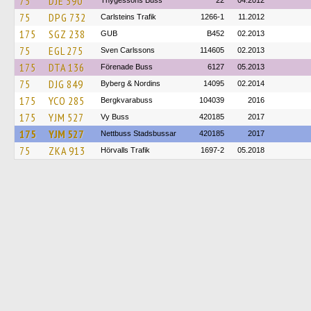
75
DJE 390
Thygessons Buss
22
04.2012
75
DPG 732
Carlsteins Trafik
1266-1
11.2012
175
SGZ 238
GUB
B452
02.2013
75
EGL 275
Sven Carlssons
114605
02.2013
175
DTA 136
Förenade Buss
6127
05.2013
75
DJG 849
Byberg & Nordins
14095
02.2014
175
YCO 285
Bergkvarabuss
104039
2016
175
YJM 527
Vy Buss
420185
2017
175
YJM 527
Nettbuss Stadsbussar
420185
2017
75
ZKA 913
Hörvalls Trafik
1697-2
05.2018