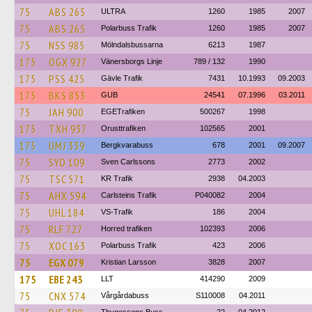
75
ABS 265
ULTRA
1260
1985
2007
75
ABS 265
Polarbuss Trafik
1260
1985
2007
75
NSS 985
Mölndalsbussarna
6213
1987
175
OGX 927
Vänersborgs Linje
789 / 132
1990
175
PSS 425
Gävle Trafik
7431
10.1993
09.2003
175
BKS 853
GUB
24541
07.1996
03.2011
75
JAH 900
EGETrafiken
500267
1998
175
TXH 937
Orusttrafiken
102565
2001
175
UMJ 339
Bergkvarabuss
678
2001
09.2007
75
SYO 109
Sven Carlssons
2773
2002
75
TSC 571
KR Trafik
2938
04.2003
75
AHX 594
Carlsteins Trafik
P040082
2004
75
UHL 184
VS-Trafik
186
2004
75
RLF 727
Horred trafiken
102393
2006
75
XOC 163
Polarbuss Trafik
423
2006
75
EGX 079
Kristian Larsson
3828
2007
175
EBE 243
LLT
414290
2009
75
CNX 574
Vårgårdabuss
S110008
04.2011