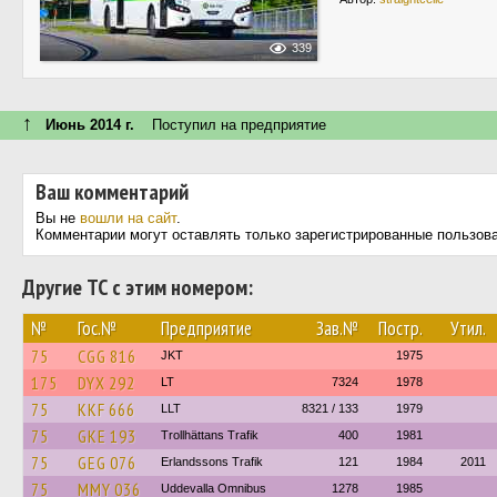
339
↑
Июнь 2014 г.
Поступил на предприятие
Ваш комментарий
Вы не
вошли на сайт
.
Комментарии могут оставлять только зарегистрированные пользов
Другие ТС с этим номером:
№
Гос.№
Предприятие
Зав.№
Постр.
Утил.
75
CGG 816
JKT
1975
175
DYX 292
LT
7324
1978
75
KKF 666
LLT
8321 / 133
1979
75
GKE 193
Trollhättans Trafik
400
1981
75
GEG 076
Erlandssons Trafik
121
1984
2011
75
MMY 036
Uddevalla Omnibus
1278
1985