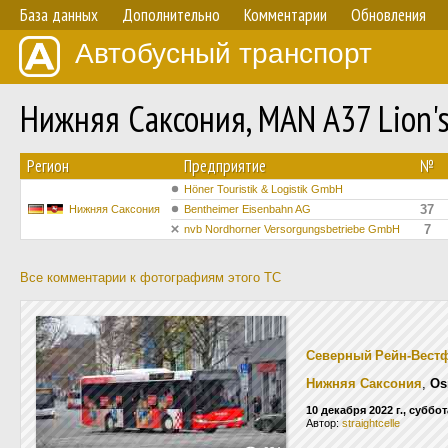
База данных
Дополнительно
Комментарии
Обновления
Автобусный транспорт
Нижняя Саксония, MAN A37 Lion'
Регион
Предприятие
№
Höner Touristik & Logistik GmbH
37
Нижняя Саксония
Bentheimer Eisenbahn AG
7
nvb Nordhorner Versorgungsbetriebe GmbH
Все комментарии к фотографиям этого ТС
Северный Рейн-Вест
Нижняя Саксония
,
Os
10 декабря 2022 г., суббот
Автор:
straightcelle