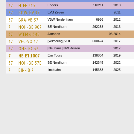
37
H-FE 415
Enders
110211
2010
37
ROW-EV 37
EVB Zeven
2011
37
BRA-VB 37
VBW Nordenham
6936
2012
7
NOH-BE 907
BE Nordhorn
262238
2013
37
WTM-J 545
Janssen
06.2014
37
VEC-VO 37
[Wilmering] VOL
600424
2017
37
OHZ-RC 37
[Neuhaus] NW Reisen
2017
7
HE-ET 1007
Elm Tours
138864
2019
37
NOH-BE 37E
BE Nordhorn
142345
2022
7
EIN-IB 7
Ilmebahn
145383
2025