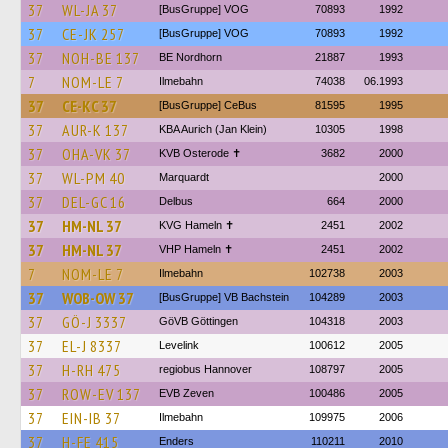
37
WL-JA 37
[BusGruppe] VOG
70893
1992
37
CE-JK 257
[BusGruppe] VOG
70893
1992
37
NOH-BE 137
BE Nordhorn
21887
1993
7
NOM-LE 7
Ilmebahn
74038
06.1993
37
CE-KC 37
[BusGruppe] CeBus
81595
1995
37
AUR-K 137
KBA Aurich (Jan Klein)
10305
1998
37
OHA-VK 37
KVB Osterode ✝
3682
2000
37
WL-PM 40
Marquardt
2000
37
DEL-GC 16
Delbus
664
2000
37
HM-NL 37
KVG Hameln ✝
2451
2002
37
HM-NL 37
VHP Hameln ✝
2451
2002
7
NOM-LE 7
Ilmebahn
102738
2003
37
WOB-OW 37
[BusGruppe] VB Bachstein
104289
2003
37
GÖ-J 3337
GöVB Göttingen
104318
2003
37
EL-J 8337
Levelink
100612
2005
37
H-RH 475
regiobus Hannover
108797
2005
37
ROW-EV 137
EVB Zeven
100486
2005
37
EIN-IB 37
Ilmebahn
109975
2006
37
H-FE 415
Enders
110211
2010