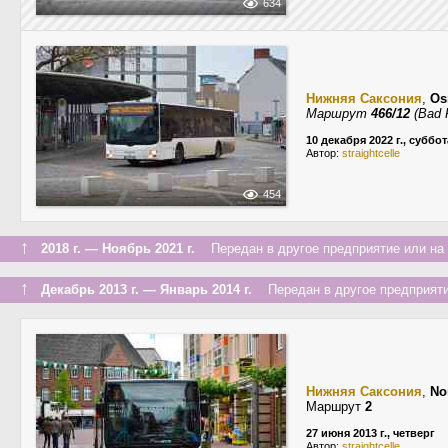
634
Нижняя Саксония
,
Os
Маршрут
466/12
(Bad 
10 декабря 2022 г., суббот
Автор:
straightcelle
454
↑
2018 г. — Ноябрь 2021 г.
Передан в другое предприятие или на 
↑
Декабрь 2013 г. — Январь 2014 г.
Передан в другое предприяти
Нижняя Саксония
,
No
Маршрут
2
27 июня 2013 г., четверг
Автор:
straightcelle