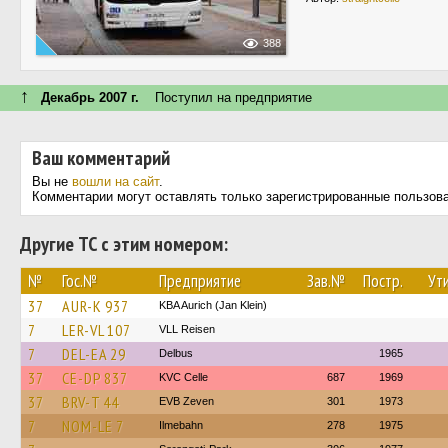
388
↑
Декабрь 2007 г.
Поступил на предприятие
Ваш комментарий
Вы не
вошли на сайт
.
Комментарии могут оставлять только зарегистрированные пользов
Другие ТС с этим номером:
№
Гос.№
Предприятие
Зав.№
Постр.
Ути
37
AUR-K 937
KBA Aurich (Jan Klein)
7
LER-VL 107
VLL Reisen
7
DEL-EA 29
Delbus
1965
37
CE-DP 837
KVC Celle
687
1969
37
BRV-T 44
EVB Zeven
301
1973
7
NOM-LE 7
Ilmebahn
278
1975