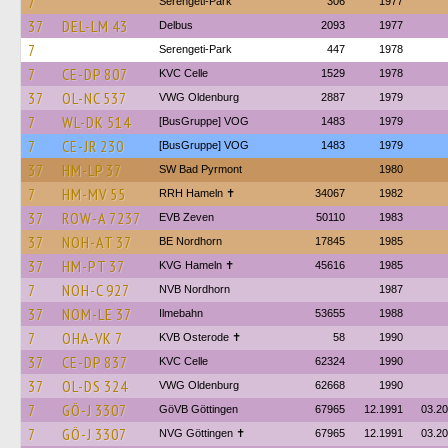
7
Serengeti-Park
306
1977
37
DEL-LM 43
Delbus
2093
1977
7
Serengeti-Park
447
1978
7
CE-DP 807
KVC Celle
1529
1978
37
OL-NC 537
VWG Oldenburg
2887
1979
7
WL-DK 514
[BusGruppe] VOG
1483
1979
7
CE-JR 230
[BusGruppe] VOG
1483
1979
37
HM-LP 37
SW Bad Pyrmont
1980
7
HM-MV 55
RRH Hameln ✝
34067
1982
37
ROW-A 7237
EVB Zeven
50110
1983
37
NOH-AT 37
BE Nordhorn
17845
1985
37
HM-PT 37
KVG Hameln ✝
45616
1985
7
NOH-C 927
NVB Nordhorn
1987
37
NOM-LE 37
Ilmebahn
53655
1988
7
OHA-VK 7
KVB Osterode ✝
58
1990
37
CE-DP 837
KVC Celle
62324
1990
37
OL-DS 324
VWG Oldenburg
62668
1990
7
GÖ-J 3307
GöVB Göttingen
67965
12.1991
03.2
7
GÖ-J 3307
NVG Göttingen ✝
67965
12.1991
03.2