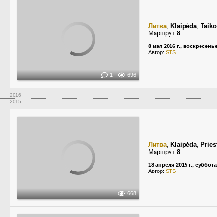
Литва
,
Klaipėda
,
Taiko
Маршрут
8
8 мая 2016 г., воскресень
Автор:
STS
1
696
2016
2015
Литва
,
Klaipėda
,
Pries
Маршрут
8
18 апреля 2015 г., суббота
Автор:
STS
668