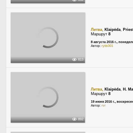
Литва
,
Klaipėda
,
Pries
Маршрут
8
8 августа 2016 г., понеде
Автор:
rytis001
813
Литва
,
Klaipėda
,
H. Ma
Маршрут
8
19 июня 2016 г., воскресе
Автор:
rvr
892