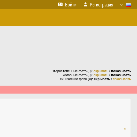
Войти
Регистрация
Второстепенные фото (0):
скрывать
/
показывать
Условные фото (0):
скрывать
/
показывать
Технические фото (0):
скрывать
/
показывать
¤