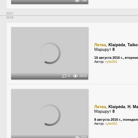
796
2017
2016
Литва
,
Klaipėda
,
Taiko
Маршрут
8
16 августа 2016 г., вторни
Автор:
rytis001
6
1014
Литва
,
Klaipėda
,
H. Ma
Маршрут
8
8 августа 2016 г., понеде
Автор:
rytis001
632