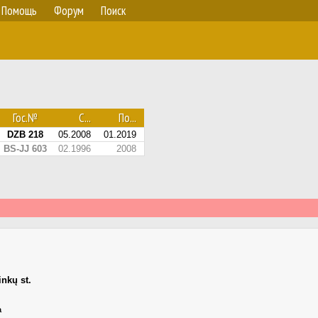
Помощь
Форум
Поиск
Гос.№
С...
По...
DZB 218
05.2008
01.2019
BS-JJ 603
02.1996
2008
inkų st.
а