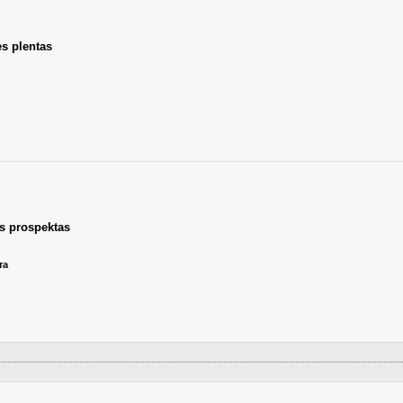
ės plentas
s prospektas
та