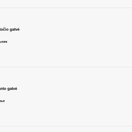
točio gatvė
льник
nto gatvė
нье