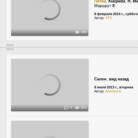
Литва
,
Klaipėda
,
H. Ma
Маршрут
8
8 февраля 2014 г., суббот
Автор:
STS
690
2014
2013
Салон
,
вид назад
9 июля 2013 г., вторник
Автор:
Artemka A.
4
824