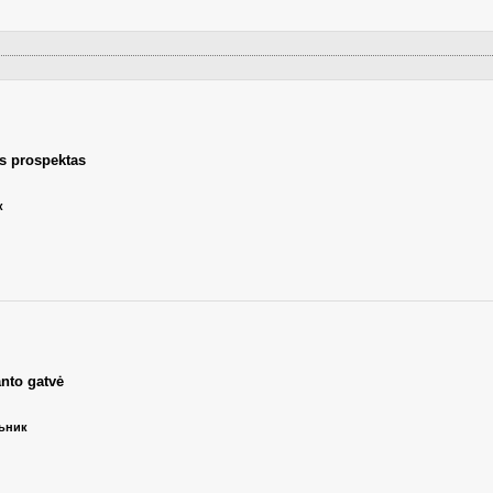
s prospektas
к
nto gatvė
льник