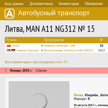
База данных
Дополнительно
Комментарии
Обновления
Автобусный транспорт
Литва, MAN A11 NG312 № 15
Регион
Предприятие
№
15
Литва
Klaipėdos paslaugos, UAB
9603
Нижняя Саксония
Braunschweiger Verkehrs-GmbH (BSVG)
Все комментарии к фотографиям этого ТС
↑
Январь 2019 г.
Списан
Литва
,
Klaipėda
,
Jūrin
Маршрут
8
25 августа 2017 г., пятниц