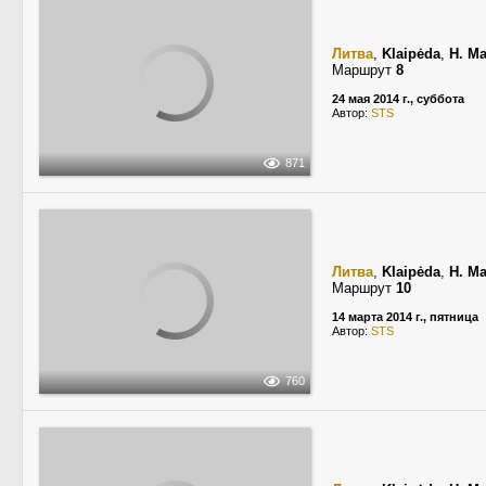
Литва
,
Klaipėda
,
H. Ma
Маршрут
8
24 мая 2014 г., суббота
Автор:
STS
871
Литва
,
Klaipėda
,
H. Ma
Маршрут
10
14 марта 2014 г., пятница
Автор:
STS
760