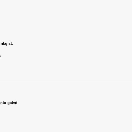
inkų st.
а
nto gatvė