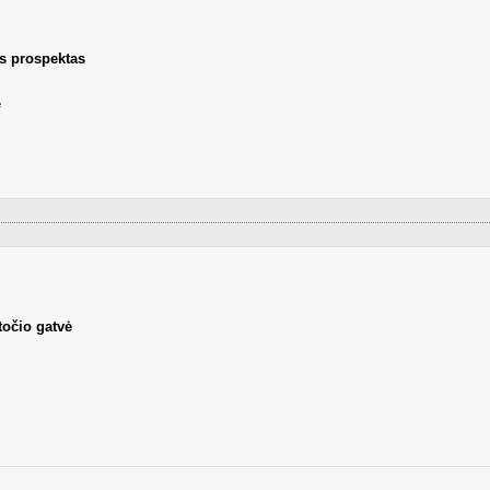
s prospektas
е
točio gatvė