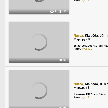
Автор:
rytis001
2
961
Литва
,
Klaipėda
,
Jūrin
Маршрут
8
25 августа 2017 г., пятниц
Автор:
rytis001
914
Литва
,
Klaipėda
,
H. Ma
Маршрут
8
7 января 2017 г., суббота
Автор:
rytis001