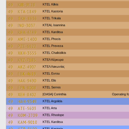
49
KIB-9128
KTEL Kilkis
49
KTA-1849
KTEL Kastoria
49
TKH-8636
ΚΤΕL Τrikala
49
INO-3037
KTEAL Ioannina
49
KHA-4749
ΚΤΕL Karditsa
49
AME-1400
ΚΤΕL Phocis
49
PZE-6622
KTEL Preveza
49
XKH-3555
ΚΤΕL Chalkidikis
49
KYZ-7185
ΚΤΕΛ Κέρκυρα
49
AKZ-4907
ΚΤΕΛ Λακωνίας
49
EBK-4619
KTEL Evrou
49
HAK-9490
KTEL Elis
49
EPN-8008
KTEL Serres
49
XEH-8402
[OASA] Corinthia
Operating 
49
HAH-9349
KTEL Argolida
49
ATE-5603
KTEL Arta
49
KOM-2709
KTEL Rhodope
49
KAM-9010
ΚΤΕL Karditsa
KTEL Kastoria