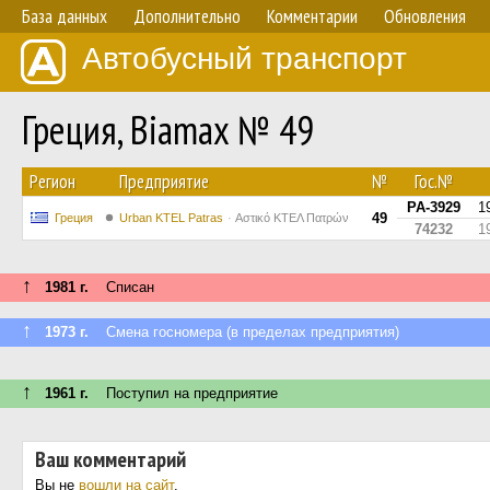
База данных
Дополнительно
Комментарии
Обновления
Автобусный транспорт
Греция, Biamax № 49
Регион
Предприятие
№
Гос.№
PA-3929
1
49
Греция
Urban KTEL Patras
Αστικό ΚΤΕΛ Πατρών
74232
1
↑
1981 г.
Списан
↑
1973 г.
Смена госномера (в пределах предприятия)
↑
1961 г.
Поступил на предприятие
Ваш комментарий
Вы не
вошли на сайт
.