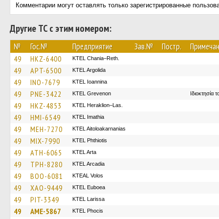
Комментарии могут оставлять только зарегистрированные пользов
Другие ТС с этим номером:
№
Гос.№
Предприятие
Зав.№
Постр.
Примеча
49
HKZ-6400
KTEL Chania–Reth.
49
APT-6500
KTEL Argolida
49
INO-7679
KTEL Ioannina
49
PNE-3422
ΚΤΕL Grevenon
Ιδιοκτησία 
49
HKZ-4853
KTEL Heraklion–Las.
49
HMI-6549
KTEL Imathia
49
MEH-7270
KTEL Aitoloakarnanias
49
MIX-7990
ΚΤΕL Phthiotis
49
ATH-6065
KTEL Arta
49
TPH-8280
KTEL Arcadia
49
BOO-6081
KTEAL Volos
49
XAO-9449
ΚΤΕL Euboea
49
PIT-3349
KTEL Larissa
49
AME-5867
ΚΤΕL Phocis