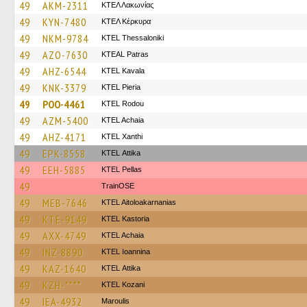
49
AKM-2311
ΚΤΕΛ Λακωνίας
49
KYN-7480
ΚΤΕΛ Κέρκυρα
49
NKM-9784
KTEL Thessaloniki
49
AZO-7630
KTEAL Patras
49
AHZ-6544
KTEL Kavala
49
KNK-3379
KTEL Pieria
49
POO-4461
ΚΤΕL Rodou
49
AZM-5400
KTEL Achaia
49
AHZ-4171
KTEL Xanthi
49
EPK-8558
KΤΕL Αttika
49
EEH-5885
KTEL Pellas
49
TrainΟSE
49
MEB-7646
KTEL Aitoloakarnanias
49
KTE-9149
KTEL Kastoria
49
AXX-4749
KTEL Achaia
49
INZ-8890
KTEL Ioannina
49
KAZ-1640
KΤΕL Αttika
49
KZH-****
ΚΤΕL Kozani
49
IEA-4932
Maroulis