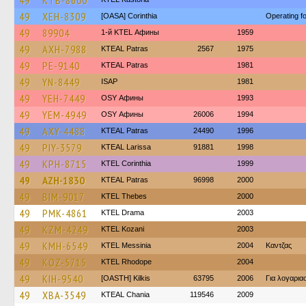
49
KTB-8600
49
XEH-8309
[OASA] Corinthia
Operating 
49
89904
1-й KTEL Афины
1959
49
AXH-7988
KTEAL Patras
2567
1975
49
PE-9140
KTEAL Patras
1981
49
YN-8449
ISAP
1981
49
YEH-7449
OSY Афины
1993
49
YEM-4949
OSY Афины
26006
1994
49
AXY-4488
KTEAL Patras
24490
1996
49
PIY-3579
KTEAL Larissa
91881
1998
49
KPH-8715
KTEL Corinthia
1999
49
AZH-1830
KTEAL Patras
96998
2000
49
BIM-9017
KTEL Thebes
2000
49
PMK-4861
KTEL Drama
2003
49
KZM-4249
ΚΤΕL Kozani
2003
49
KMH-6549
KTEL Messinia
2004
Καντζας
49
KOZ-5715
KTEL Rhodope
2004
49
KIH-9540
[OASTH] Kilkis
63795
2006
Για λογαρι
49
XBA-3549
KTEAL Chania
119546
2009