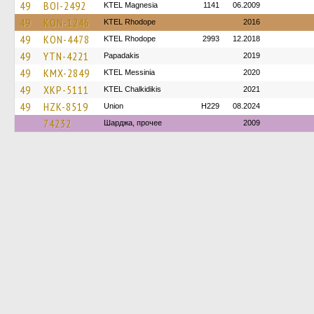
49
BOI-2492
ΚΤΕL Magnesia
1141
06.2009
49
KON-1246
KTEL Rhodope
2016
49
KON-4478
KTEL Rhodope
2993
12.2018
49
YTN-4221
Papadakis
2019
49
KMX-2849
KTEL Messinia
2020
49
XKP-5111
ΚΤΕL Chalkidikis
2021
49
HZK-8519
Union
H229
08.2024
74232
Шарджа, прочее
2009