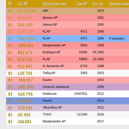
№
Гос.№
Предприятие
Зав.№
Постр.
Примечани
81
34-16 ЛИЧ
VAP
1973
81
DAS 957
Alytaus AP
1981
81
DUL 103
Utenos AP
1981
81
ZLN 159
KLAP
4371
1986
81
3683 ЛИО
KLAP
4371
1986
8 маршрут
81
ZMB 893
Marijampolės AP
5859
1989
81
BBZ 673
Kretingos AP
19360
04.1992
81
BCB 340
KLAP
70802
10.1992
81
YLG 967
N. Akmenės AP
6718
1999
81
LDF 701
Telšių AP
3363
2003
81
TKB 017
Kautra
2003
81
GDK 690
Jonavos autobusai
2006
81
GGE 796
Kėdbusas
OA07911
2012
81
FZO 536
Kautra
2012
81
FZO 536
Vilkaviškio AP
2012
81
JJC 436
TOKS
121280
2016
81
JOA 881
Marijampolės AP
2017