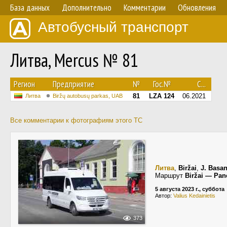
База данных
Дополнительно
Комментарии
Обновления
Автобусный транспорт
Литва, Mercus № 81
Регион
Предприятие
№
Гос.№
С...
81
LZA 124
06.2021
Литва
Biržų autobusų parkas, UAB
Все комментарии к фотографиям этого ТС
Литва
,
Biržai
,
J. Basan
Маршрут
Biržai — Pan
5 августа 2023 г., суббота
Автор:
Valius Kedainietis
373