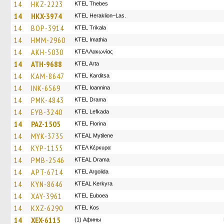
14
HKZ-2223
KTEL Thebes
14
HKX-3974
KTEL Heraklion–Las.
14
BOP-3914
ΚΤΕL Τrikala
14
HMM-2960
KTEL Imathia
14
AKH-5030
ΚΤΕΛ Λακωνίας
14
ATH-9688
KTEL Arta
14
KAM-8647
ΚΤΕL Karditsa
14
INK-6569
KTEL Ioannina
14
PMK-4843
KTEL Drama
14
EYB-3240
KTEL Lefkada
14
PAZ-1505
KTEL Florina
14
MYK-3735
KTEAL Mytilene
14
KYP-1155
ΚΤΕΛ Κέρκυρα
14
PMB-2546
KTEAL Drama
14
APT-6714
KTEL Argolida
14
KYN-8646
KTEAL Kerkyra
14
XAY-3961
ΚΤΕL Euboea
14
KXZ-6290
KTEL Kos
14
XEX-6115
(1) Афины