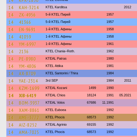
14
KPK-1850
14
KAH-3214
ΚΤΕL Karditsa
2012
14
ZK-4956
5-й KTEL Пирей
1957
14
41366
5-й KTEL Пирей
1957
14
EN-9691
1-й KTEL Афины
1958
14
41059
1-й KTEL Афины
1958
14
YM-6997
1-й KTEL Афины
1961
14
2136
KTEL Chania–Reth.
1962
14
PE-8980
KTEAL Patras
1980
14
YM-4806
KΤΕL Αttika
1981
14
AX-8709
KTEL Santorini / Thira
1984
14
YAE-2314
3rd SEP
1984
2011
14
KZM-1699
KTEAL Kozani
1499
1990
14
XIB-6419
KTEAL Chios
18124
1991
05.2021
14
BOM-3937
KTEAL Volos
67686
11.1991
14
XAM-8861
ΚΤΕL Euboea
1992
14
AME-3772
ΚΤΕL Phocis
68573
1992
14
AIZ-8252
KTEAL Agrinio
69155
1992
14
AMA-7025
ΚΤΕL Phocis
68573
1992