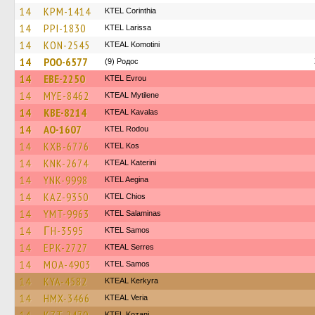
14
KPM-1414
KTEL Corinthia
14
PPI-1830
KTEL Larissa
14
KON-2545
KTEAL Komotini
14
POO-6577
(9) Родос
14
EBE-2250
KTEL Evrou
14
MYE-8462
KTEAL Mytilene
14
KBE-8214
KTEAL Kavalas
14
AO-1607
ΚΤΕL Rodou
14
KXB-6776
KTEL Kos
14
KNK-2674
KTEAL Katerini
14
YNK-9998
KTEL Aegina
14
KAZ-9350
KTEL Chios
14
YMT-9963
KTEL Salaminas
14
ΓH-3595
KTEL Samos
14
EPK-2727
KTEAL Serres
14
MOA-4903
KTEL Samos
14
KYA-4582
KTEAL Kerkyra
14
HMX-3466
KTEAL Veria
ΚΤΕL Kozani