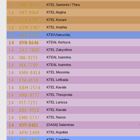
14
EMB-4178
KTEL Santorini / Thira
14
YNT-9968
KTEL Aegina
14
KZK-3707
ΚΤΕL Kozani
14
KZM-1987
KTEL Imathia
14
AKA-3710
ΚΤΕΛ Λακωνίας
14
KYN-8646
KTEAL Kerkyra
14
ZAZ-7800
KTEL Zakynthos
14
INK-9235
KTEAL Ioannina
14
INX-7799
KTEAL Ioannina
14
KMH-8414
KTEL Messinia
14
EYA-4150
KTEL Lefkada
14
KBM-2574
KTEL Kavala
14
HNB-9777
KTEL Thesprotia
14
PIT-7232
KTEL Larissa
14
KBE-9310
KTEL Kavala
14
EMK-5757
KTEL Naxos
14
KYP-8402
[OASA] Salaminas
14
APH-1499
KTEL Argolida
KTEL Corinthia