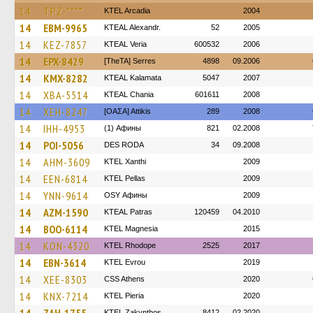
14
TPZ-****
KTEL Arcadia
2004
14
EBM-9965
KTEAL Alexandr.
52
2005
14
KEZ-7857
KTEAL Veria
600532
2006
14
EPX-8429
[TheTA] Serres
4898
09.2006
14
KMX-8282
KTEAL Kalamata
5047
2007
14
XBA-5514
KTEAL Chania
601611
2008
14
XEH-8247
[ΟΑΣΑ] Αttikis
289
2008
14
IHH-4953
(1) Афины
821
02.2008
14
POI-5056
DES RODA
34
09.2008
14
AHM-3609
KTEL Xanthi
2009
14
EEN-6814
KTEL Pellas
2009
14
YNN-9614
OSY Афины
2009
14
AZM-1590
KTEAL Patras
120459
04.2010
14
BOO-6114
ΚΤΕL Magnesia
2015
14
KON-4320
KTEL Rhodope
2525
2017
14
EBN-3614
KTEL Evrou
2019
14
XEE-8303
CSS Athens
2020
14
KNX-7214
KTEL Pieria
2020
KTEL Zakynthos
8412
02.2020