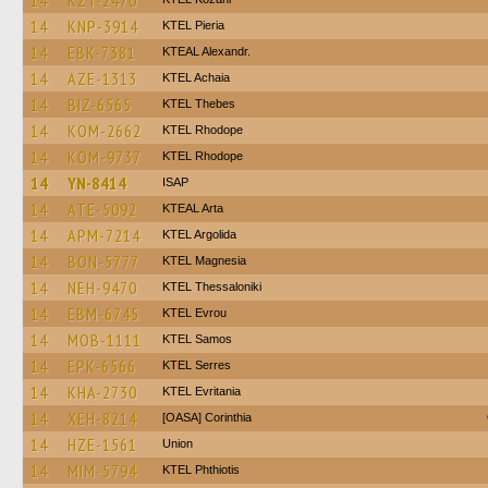
14
KZT-2470
14
KNP-3914
KTEL Pieria
14
EBK-7381
KTEAL Alexandr.
14
AZE-1313
KTEL Achaia
14
BIZ-6565
KTEL Thebes
14
KOM-2662
KTEL Rhodope
14
KOM-9737
KTEL Rhodope
14
YN-8414
ISAP
14
ATE-5092
KTEAL Arta
14
APM-7214
KTEL Argolida
14
BON-5777
ΚΤΕL Magnesia
14
NEH-9470
KTEL Thessaloniki
14
EBM-6745
KTEL Evrou
14
MOB-1111
KTEL Samos
14
EPK-6566
KTEL Serres
14
KHA-2730
ΚΤΕL Evritania
14
XEH-8214
[OASA] Corinthia
14
HZE-1561
Union
14
MIM-5794
ΚΤΕL Phthiotis