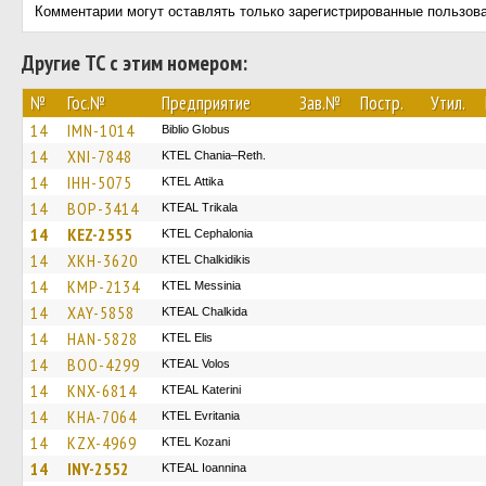
Комментарии могут оставлять только зарегистрированные пользов
Другие ТС с этим номером:
№
Гос.№
Предприятие
Зав.№
Постр.
Утил.
14
IMN-1014
Biblio Globus
14
XNI-7848
KTEL Chania–Reth.
14
IHH-5075
KΤΕL Αttika
14
BOP-3414
KTEAL Trikala
14
KEZ-2555
KTEL Cephalonia
14
XKH-3620
ΚΤΕL Chalkidikis
14
KMP-2134
KTEL Messinia
14
XAY-5858
KTEAL Chalkida
14
HAN-5828
KTEL Elis
14
BOO-4299
KTEAL Volos
14
KNX-6814
KTEAL Katerini
14
KHA-7064
ΚΤΕL Evritania
14
KZX-4969
ΚΤΕL Kozani
14
INY-2552
KTEAL Ioannina