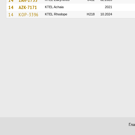
14
ZAH-1755
14
AZK-7171
KTEL Achaia
2021
14
KOP-3396
KTEL Rhodope
H218
10.2024
Гл