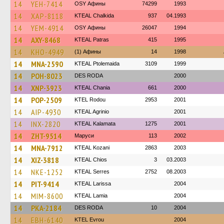
14
YEH-7414
OSY Афины
74299
1993
14
XAP-8118
KTEAL Chalkida
937
04.1993
14
YEM-4914
OSY Афины
26047
1994
14
AXY-8468
KTEAL Patras
415
1995
14
KHO-4949
(1) Афины
14
1998
14
MNA-2590
KTEAL Ptolemaida
3109
1999
14
POH-8023
DES RODA
2000
14
XNP-3923
KTEAL Chania
661
2000
14
POP-2509
ΚΤΕL Rodou
2953
2001
14
AIP-4930
KTEAL Agrinio
2001
14
INX-2820
KTEAL Kalamata
1275
2001
14
ZHT-9514
Маруси
113
2002
14
MNA-7912
KTEAL Kozani
2863
2003
14
XIZ-3818
KTEAL Chios
3
03.2003
14
NKE-1252
KTEAL Serres
2752
08.2003
14
PIT-9414
KTEAL Larissa
2004
14
MIM-8600
KTEAL Lamia
2004
14
PKA-2184
DES RODA
10
2004
14
EBH-6140
KTEL Evrou
2004