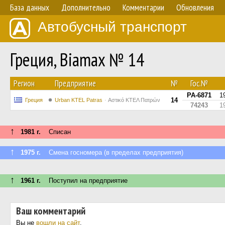
База данных
Дополнительно
Комментарии
Обновления
Автобусный транспорт
Греция, Biamax № 14
Регион
Предприятие
№
Гос.№
PA-6871
1
14
Греция
Urban KTEL Patras
Αστικό ΚΤΕΛ Πατρών
74243
1
↑
1981 г.
Списан
↑
1975 г.
Смена госномера (в пределах предприятия)
↑
1961 г.
Поступил на предприятие
Ваш комментарий
Вы не
вошли на сайт
.