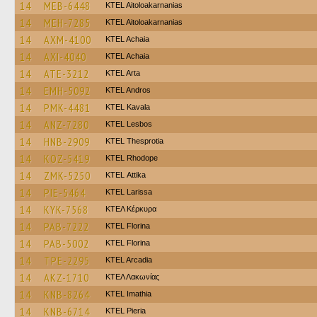
14
MEB-6448
KTEL Aitoloakarnanias
14
MEH-7285
KTEL Aitoloakarnanias
14
AXM-4100
KTEL Achaia
14
AXI-4040
KTEL Achaia
14
ATE-3212
KTEL Arta
14
EMH-5092
KTEL Andros
14
PMK-4481
KTEL Kavala
14
ANZ-7280
KTEL Lesbos
14
HNB-2909
KTEL Thesprotia
14
KOZ-5419
KTEL Rhodope
14
ZMK-5250
KΤΕL Αttika
14
PIE-5464
KTEL Larissa
14
KYK-7568
ΚΤΕΛ Κέρκυρα
14
PAB-7222
KTEL Florina
14
PAB-5002
KTEL Florina
14
TPE-2295
KTEL Arcadia
14
AKZ-1710
ΚΤΕΛ Λακωνίας
14
KNB-8264
KTEL Imathia
14
KNB-6714
KTEL Pieria