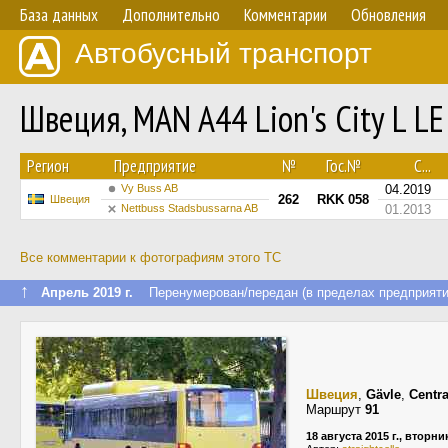
База данных
Дополнительно
Комментарии
Обновления
Автобусный транспорт
Швеция, MAN A44 Lion's City L 
Регион
Предприятие
№
Гос.№
С...
Vy Buss AB
04.2019
262
RKK 058
Швеция
Nettbuss Stadsbussarna AB
01.2013
Все комментарии к фотографиям этого ТС
↑
Апрель 2019 г.
Перенумерован/передан (в пределах предприяти
Швеция
,
Gävle
,
Centra
Маршрут
91
18 августа 2015 г., вторни