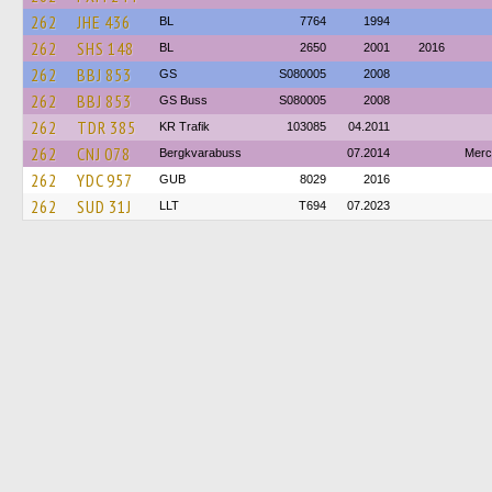
262
JHE 436
BL
7764
1994
262
SHS 148
BL
2650
2001
2016
262
BBJ 853
GS
S080005
2008
262
BBJ 853
GS Buss
S080005
2008
262
TDR 385
KR Trafik
103085
04.2011
262
CNJ 078
Bergkvarabuss
07.2014
Merc
262
YDC 957
GUB
8029
2016
262
SUD 31J
LLT
T694
07.2023