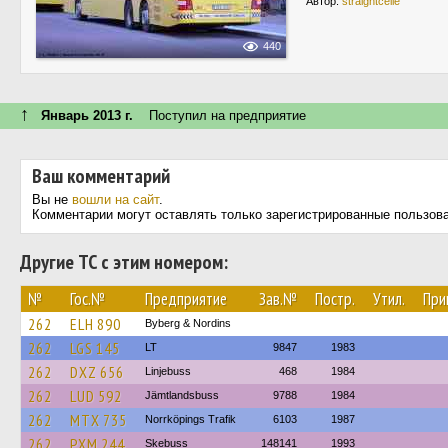
Автор:
straightcelle
440
↑
Январь 2013 г.
Поступил на предприятие
Ваш комментарий
Вы не
вошли на сайт
.
Комментарии могут оставлять только зарегистрированные пользов
Другие ТС с этим номером:
№
Гос.№
Предприятие
Зав.№
Постр.
Утил.
При
262
ELH 890
Byberg & Nordins
262
LGS 145
LT
9847
1983
262
DXZ 656
Linjebuss
468
1984
262
LUD 592
Jämtlandsbuss
9788
1984
262
MTX 735
Norrköpings Trafik
6103
1987
262
PXM 244
Skebuss
148141
1993