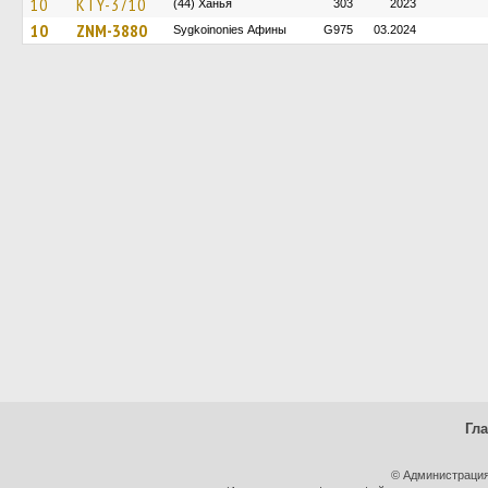
10
KTY-3710
(44) Ханья
303
2023
10
ZNM-3880
Sygkoinonies Афины
G975
03.2024
Гл
© Администрация