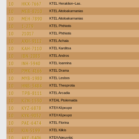
10
HKX-7667
KTEL Heraklion–Las.
10
MEB-8210
KTEL Aitoloakarnanias
10
MEH-7890
KTEL Aitoloakarnanias
10
1-279
ΚΤΕL Phthiotis
10
21017
ΚΤΕL Phthiotis
10
AXH-9112
KTEL Achaia
10
KAH-7110
ΚΤΕL Karditsa
10
IBN-2083
KTEL Andros
10
INH-5940
KTEL Ioannina
10
PMK-4166
KTEL Drama
10
MYB-1980
KTEL Lesbos
10
HNB-3484
KTEL Thesprotia
10
TPB-8111
KTEL Arcadia
10
KZN-1530
KTEAL Ptolemaida
10
KYZ-6878
ΚΤΕΛ Κέρκυρα
10
KYK-9032
ΚΤΕΛ Κέρκυρα
10
PAE-6474
KTEL Florina
10
KIA-5199
KTEL Kilkis
10
AKE-8406
ΚΤΕΛ Λακωνίας