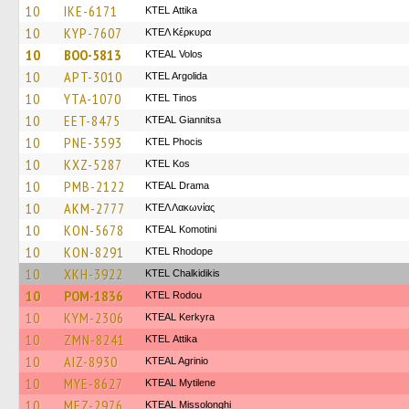
10
IKE-6171
KΤΕL Αttika
10
KYP-7607
ΚΤΕΛ Κέρκυρα
10
BOO-5813
KTEAL Volos
10
APT-3010
KTEL Argolida
10
YTA-1070
KTEL Tinos
10
EET-8475
KTEAL Giannitsa
10
PNE-3593
ΚΤΕL Phocis
10
KXZ-5287
KTEL Kos
10
PMB-2122
KTEAL Drama
10
AKM-2777
ΚΤΕΛ Λακωνίας
10
KON-5678
KTEAL Komotini
10
KON-8291
KTEL Rhodope
10
XKH-3922
ΚΤΕL Chalkidikis
10
POM-1836
ΚΤΕL Rodou
10
KYM-2306
KTEAL Kerkyra
10
ZMN-8241
KΤΕL Αttika
10
AIZ-8930
KTEAL Agrinio
10
MYE-8627
KTEAL Mytilene
10
MEZ-2976
KTEAL Missolonghi