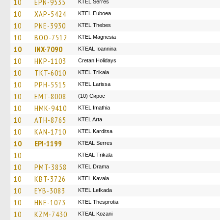
10
EPN-9535
KTEL Serres
10
XAP-5424
ΚΤΕL Euboea
10
PNE-3930
KTEL Thebes
10
BOO-7512
ΚΤΕL Magnesia
10
INX-7090
KTEAL Ioannina
10
HKP-1103
Cretan Holidays
10
TKT-6010
ΚΤΕL Τrikala
10
PPH-5515
KTEL Larissa
10
EMT-8008
(10) Сирос
10
HMK-9410
KTEL Imathia
10
ATH-8765
KTEL Arta
10
KAN-1710
ΚΤΕL Karditsa
10
EPI-1199
KTEAL Serres
10
KTEAL Trikala
10
PMT-3858
KTEL Drama
10
KBT-3726
KTEL Kavala
10
EYB-3083
KTEL Lefkada
10
HNE-1073
KTEL Thesprotia
10
KZM-7430
KTEAL Kozani