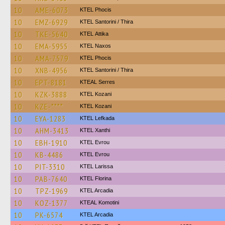
10
AME-6073
ΚΤΕL Phocis
10
EMZ-6929
KTEL Santorini / Thira
10
TKE-5640
KΤΕL Αttika
10
EMA-5955
KTEL Naxos
10
AMA-7579
ΚΤΕL Phocis
10
XNB-4956
KTEL Santorini / Thira
10
EPT-8181
KTEAL Serres
10
KZK-3888
ΚΤΕL Kozani
10
KZE-****
ΚΤΕL Kozani
10
EYA-1283
KTEL Lefkada
10
AHM-3413
KTEL Xanthi
10
EBH-1910
KTEL Evrou
10
KB-4486
KTEL Evrou
10
PIT-3310
KTEL Larissa
10
PAB-7640
KTEL Florina
10
TPZ-1969
KTEL Arcadia
10
KOZ-1377
KTEAL Komotini
10
PK-6574
KTEL Arcadia