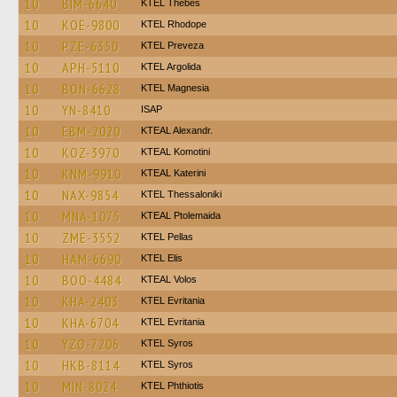
10
BIM-6640
KTEL Thebes
10
KOE-9800
KTEL Rhodope
10
PZE-6350
KTEL Preveza
10
APH-5110
KTEL Argolida
10
BON-6628
ΚΤΕL Magnesia
10
YN-8410
ISAP
10
EBM-2020
KTEAL Alexandr.
10
KOZ-3970
KTEAL Komotini
10
KNM-9910
KTEAL Katerini
10
NAX-9854
KTEL Thessaloniki
10
MNA-1075
KTEAL Ptolemaida
10
ZME-3552
KTEL Pellas
10
HAM-6690
KTEL Elis
10
BOO-4484
KTEAL Volos
10
KHA-2403
ΚΤΕL Evritania
10
KHA-6704
ΚΤΕL Evritania
10
YZO-7206
KTEL Syros
10
HKB-8114
KTEL Syros
10
MIN-8024
ΚΤΕL Phthiotis