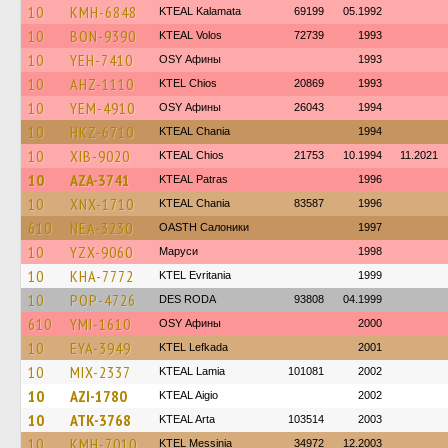
10
KMH-6848
KTEAL Kalamata
69199
05.1992
10
BON-9390
KTEAL Volos
72739
1993
10
YEH-7410
OSY Афины
1993
10
AHZ-1110
KTEL Chios
20869
1993
10
YEM-4910
OSY Афины
26043
1994
10
HKZ-6710
KTEAL Chania
1994
10
XIB-9020
KTEAL Chios
21753
10.1994
11.2021
10
AZA-3741
KTEAL Patras
1996
10
XNX-1710
KTEAL Chania
83587
1996
610
NEA-3230
OASTH Салоники
1997
10
YZX-9060
Маруси
1998
10
KHA-7772
ΚΤΕL Evritania
1999
10
POP-4726
DES RODA
93808
04.1999
610
YMI-1610
OSY Афины
2000
10
EYA-3949
KTEL Lefkada
2001
10
MIX-2337
KTEAL Lamia
101081
2002
10
AZI-1780
KTEAL Aigio
2002
10
ATK-3768
KTEAL Arta
103514
2003
10
KMH-7010
KTEL Messinia
34972
12.2003