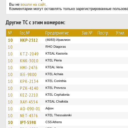
Вы не
вошли на сайт
.
Комментарии могут оставлять только зарегистрированные пользов
Другие ТС с этим номером:
№
Гос.№
Предприятие
Зав.№
Постр.
Утил.
10
HKP-2512
(46/83) Ираклион
10
RHO Diagoras
10
KTZ-2049
KTEAL Kastoria
10
KNK-3010
KTEL Pieria
10
HMI-2476
KTEAL Veria
10
IEE-9800
KTEL Achaia
10
KPK-2134
KTEL Corinthia
10
PZK-4140
KTEL Preveza
10
KEZ-2210
KTEL Cephalonia
10
XAY-4554
KTEAL Chalkida
10
AO-090-01
Афон
10
NET-4376
KTEL Thessaloniki
10
IPT-5598
CSS Athens