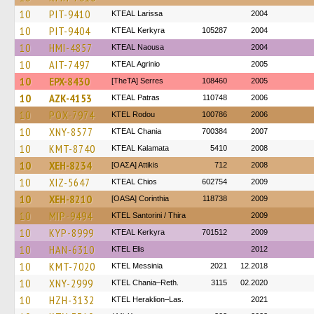
10
PIT-9410
KTEAL Larissa
2004
10
PIT-9404
KTEAL Kerkyra
105287
2004
10
HMI-4857
KTEAL Naousa
2004
10
AIT-7497
KTEAL Agrinio
2005
10
EPX-8430
[TheTA] Serres
108460
2005
10
AZK-4153
KTEAL Patras
110748
2006
10
POX-7974
ΚΤΕL Rodou
100786
2006
10
XNY-8577
KTEAL Chania
700384
2007
10
KMT-8740
KTEAL Kalamata
5410
2008
10
XEH-8234
[ΟΑΣΑ] Αttikis
712
2008
10
XIZ-5647
KTEAL Chios
602754
2009
10
XEH-8210
[OASA] Corinthia
118738
2009
10
MIP-9494
KTEL Santorini / Thira
2009
10
KYP-8999
KTEAL Kerkyra
701512
2009
10
HAN-6310
KTEL Elis
2012
10
KMT-7020
KTEL Messinia
2021
12.2018
10
XNY-2999
KTEL Chania–Reth.
3115
02.2020
10
HZH-3132
KTEL Heraklion–Las.
2021