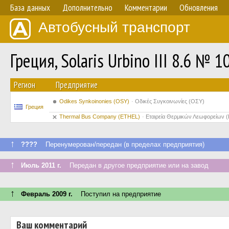
База данных
Дополнительно
Комментарии
Обновления
Автобусный транспорт
Греция, Solaris Urbino III 8.6 № 1
Регион
Предприятие
Odikes Synkoinonies (OSY)
Οδικές Συγκοινωνίες (ΟΣΥ)
Греция
Thermal Bus Company (ETHEL)
Εταιρεία Θερμικών Λεωφορείων 
↑
????
Перенумерован/передан (в пределах предприятия)
↑
Июль 2011 г.
Передан в другое предприятие или на завод
↑
Февраль 2009 г.
Поступил на предприятие
Ваш комментарий