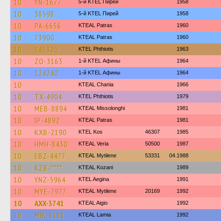
10
YN-1677
5-й KTEL Пирей
1958
10
38598
5-й KTEL Пирей
1958
10
PA-6656
KTEAL Patras
1960
10
73900
KTEAL Patras
1960
10
145320
ΚΤΕL Phthiotis
1963
10
ZO-3163
1-й KTEL Афины
1964
10
124240
1-й KTEL Афины
1964
10
KTEAL Chania
1966
10
TX-4904
ΚΤΕL Phthiotis
1979
10
MEB-8894
KTEAL Missolonghi
1981
10
IP-4892
KTEAL Patras
1981
10
KXB-2190
KTEL Kos
46307
1985
10
HMH-8430
KTEAL Veria
50500
1987
10
EBZ-4477
KTEAL Mytilene
53331
04.1988
10
KZB-****
KTEAL Kozani
1989
10
YNZ-5964
KTEL Aegina
1991
10
MYE-7977
KTEAL Mytilene
20169
1992
10
AXX-3741
KTEAL Aigio
1992
10
MIK-8111
KTEAL Lamia
1992