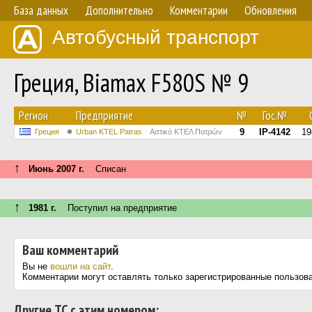
База данных
Дополнительно
Комментарии
Обновления
Автобусный транспорт
Греция, Biamax F580S № 9
Регион
Предприятие
№
Гос.№
9
IP-4142
19
Греция
Urban KTEL Patras
Αστικό ΚΤΕΛ Πατρών
↑
Июнь 2007 г.
Списан
↑
1981 г.
Поступил на предприятие
Ваш комментарий
Вы не
вошли на сайт
.
Комментарии могут оставлять только зарегистрированные пользов
Другие ТС с этим номером: