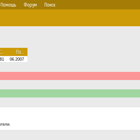
Помощь
Форум
Поиск
С...
По...
81
06.2007
атели.