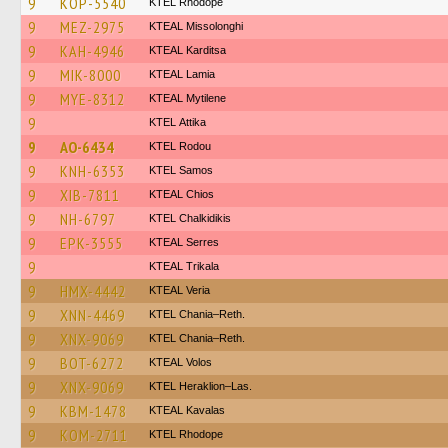
9
KOP-5540
KTEL Rhodope
9
MEZ-2975
KTEAL Missolonghi
9
KAH-4946
KTEAL Karditsa
9
MIK-8000
KTEAL Lamia
9
MYE-8312
KTEAL Mytilene
9
KΤΕL Αttika
9
AO-6434
ΚΤΕL Rodou
9
KNH-6353
KTEL Samos
9
XIB-7811
KTEAL Chios
9
NH-6797
ΚΤΕL Chalkidikis
9
EPK-3555
KTEAL Serres
9
KTEAL Trikala
9
HMX-4442
KTEAL Veria
9
XNN-4469
KTEL Chania–Reth.
9
XNX-9069
KTEL Chania–Reth.
9
BOT-6272
KTEAL Volos
9
XNX-9069
KTEL Heraklion–Las.
9
KBM-1478
KTEAL Kavalas
9
KOM-2711
KTEL Rhodope