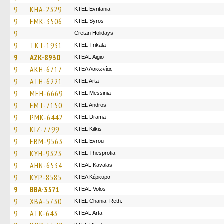
9
KHA-2329
ΚΤΕL Evritania
9
EMK-3506
KTEL Syros
9
Cretan Holidays
9
TKT-1931
ΚΤΕL Τrikala
9
AZK-8930
KTEAL Aigio
9
AKH-6717
ΚΤΕΛ Λακωνίας
9
ATH-6221
KTEL Arta
9
MEH-6669
KTEL Messinia
9
EMT-7150
KTEL Andros
9
PMK-6442
KTEL Drama
9
KIZ-7799
KTEL Kilkis
9
EBM-9563
KTEL Evrou
9
KYH-9323
KTEL Thesprotia
9
AHN-6534
KTEAL Kavalas
9
KYP-8585
ΚΤΕΛ Κέρκυρα
9
BBA-3571
KTEAL Volos
9
XBA-5730
KTEL Chania–Reth.
9
ATK-643
KTEAL Arta