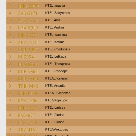
9
HMN-2009
KTEL Imathia
9
ZAB-3171
KTEL Zakynthos
9
ATB-1855
KTEL Arta
9
EMA-8919
KTEL Andros
9
INK-2057
KTEL Ioannina
9
AHZ-7210
KTEL Kavala
9
XKN-3997
ΚΤΕL Chalkidikis
9
IN-3934
KTEL Lefkada
9
HNA-6291
KTEL Thesprotia
9
KOE-5464
KTEL Rhodope
9
KNH-7300
KTEAL Katerini
9
TPB-9440
KTEL Arcadia
9
EEP-1109
KTEAL Giannitsa
9
KYH-7696
ΚΤΕΛ Κέρκυρα
9
PIT-5219
KTEL Larissa
9
PAB-65**
KTEL Florina
9
PAE-7779
KTEL Florina
9
AKZ-4161
ΚΤΕΛ Λακωνίας