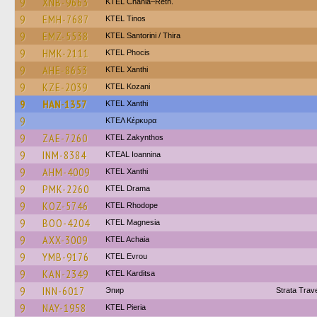
9
XNB-9663
KTEL Chania–Reth.
9
EMH-7687
KTEL Tinos
9
EMZ-5538
KTEL Santorini / Thira
9
HMK-2111
ΚΤΕL Phocis
9
AHE-8653
KTEL Xanthi
9
KZE-2039
ΚΤΕL Kozani
9
HAN-1357
KTEL Xanthi
9
ΚΤΕΛ Κέρκυρα
9
ZAE-7260
KTEL Zakynthos
9
INM-8384
KTEAL Ioannina
9
AHM-4009
KTEL Xanthi
9
PMK-2260
KTEL Drama
9
KOZ-5746
KTEL Rhodope
9
BOO-4204
ΚΤΕL Magnesia
9
AXX-3009
KTEL Achaia
9
YMB-9176
KTEL Evrou
9
KAN-2349
ΚΤΕL Karditsa
9
INN-6017
Эпир
Strata Tra
9
NAY-1958
KTEL Pieria