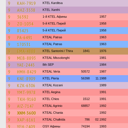
9
KAH-7919
ΚΤΕL Karditsa
9
AHZ-3538
KTEL Xanthi
9
36392
1-й KTEL Афины
1957
9
ZO-1034
5-й KTEL Пирей
1958
9
85425
5-й KTEL Пирей
1958
9
PA-6491
KTEAL Patras
1963
9
170531
KTEAL Patras
1963
9
EMA-4888
KTEL Santorini / Thira
1841
1976
9
MEB-8893
KTEAL Missolonghi
1981
9
YAE-2445
8th SEP
1984
9
HMH-8429
KTEAL Veria
50572
1987
9
KNE-8909
KTEL Pieria
56398
11.1988
9
KZK-6306
KTEAL Kozani
1989
9
YMT-9978
KTEL Aegina
1991
9
TKH-9160
KTEL Chios
1512
1991
9
AIZ-7147
KTEAL Agrinio
68857
1992
9
XNM-3600
KTEAL Chania
1992
9
XAP-6161
KTEAL Chalkida
786
02.1992
9
YEH-7409
OSY Афины
74194
1993