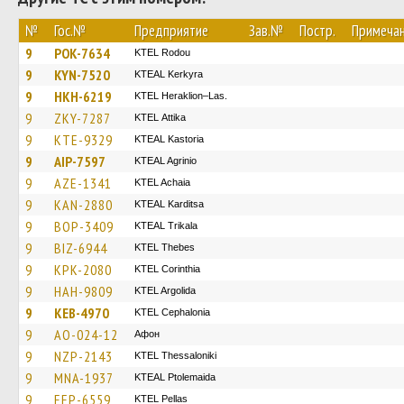
№
Гос.№
Предприятие
Зав.№
Постр.
Примеча
9
POK-7634
ΚΤΕL Rodou
9
KYN-7520
KTEAL Kerkyra
9
HKH-6219
KTEL Heraklion–Las.
9
ZKY-7287
KΤΕL Αttika
9
KTE-9329
KTEAL Kastoria
9
AIP-7597
KTEAL Agrinio
9
AZE-1341
KTEL Achaia
9
KAN-2880
KTEAL Karditsa
9
BOP-3409
KTEAL Trikala
9
BIZ-6944
KTEL Thebes
9
KPK-2080
KTEL Corinthia
9
HAH-9809
KTEL Argolida
9
KEB-4970
KTEL Cephalonia
9
AO-024-12
Афон
9
NZP-2143
KTEL Thessaloniki
9
MNA-1937
KTEAL Ptolemaida
9
EEP-6559
KTEL Pellas