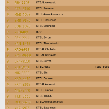
9
EBH-7705
KTEAL Alexandr.
9
PZE-7350
KTEL Preveza
9
MEB-5038
KTEL Aitoloakarnanias
9
YMB-9176
ΚΤΕL Chalkidikis
9
BON-1078
ΚΤΕL Magnesia
9
YN-8409
ISAP
9
EBK-2211
KTEL Evrou
9
NBN-1436
KTEL Thessaloniki
9
XAO-6919
KTEAL Chalkida
9
KMH-9669
KTEAL Kalamata
9
EPN-8110
KTEL Serres
9
YEK-9361
KΤΕL Αttika
Τρεις Γεφυρ
9
MIK-8899
KTEL Elis
9
XAP-4450
ΚΤΕL Euboea
9
KBT-5895
KTEAL Alexandr.
9
ANE-9770
KTEL Lemnos
9
TKH-2535
ΚΤΕL Τrikala
9
MEH-1489
KTEL Aitoloakarnanias
9
YNZ-5973
KTEL Salaminas