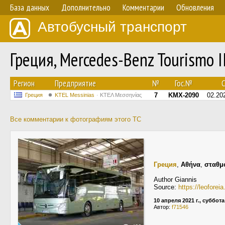
База данных
Дополнительно
Комментарии
Обновления
Автобусный транспорт
Греция, Mercedes-Benz Tourismo 
Регион
Предприятие
№
Гос.№
С
7
KMX-2090
02.20
Греция
KTEL Messinias
ΚΤΕΛ Μεσσηνίας
Все комментарии к фотографиям этого ТС
Греция
,
Αθήνα
,
σταθμ
Author Giannis
Source:
https://leofore
10 апреля 2021 г., суббота
Автор:
f71546