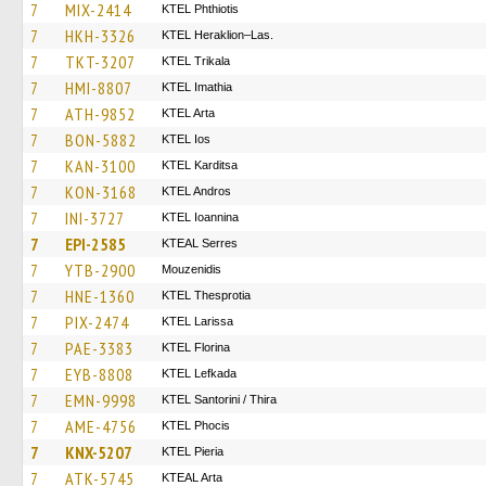
7
MIX-2414
ΚΤΕL Phthiotis
7
HKH-3326
KTEL Heraklion–Las.
7
TKT-3207
ΚΤΕL Τrikala
7
HMI-8807
KTEL Imathia
7
ATH-9852
KTEL Arta
7
BON-5882
KTEL Ios
7
KAN-3100
ΚΤΕL Karditsa
7
KON-3168
KTEL Andros
7
INI-3727
KTEL Ioannina
7
EPI-2585
KTEAL Serres
7
YTB-2900
Mouzenidis
7
HNE-1360
KTEL Thesprotia
7
PIX-2474
KTEL Larissa
7
PAE-3383
KTEL Florina
7
EYB-8808
KTEL Lefkada
7
EMN-9998
KTEL Santorini / Thira
7
AME-4756
ΚΤΕL Phocis
7
KNX-5207
KTEL Pieria
7
ATK-5745
KTEAL Arta