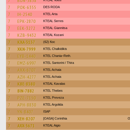
7
BON-3838
KTEAL Volos
7
POK-6355
DES RODA
7
IH-2540
KTEL Arta
7
EPK-2870
KTEAL Serres
7
EEK-3272
KTEAL Giannitsa
7
KZB-9432
KTEAL Kozani
7
KXA-3137
(62) Кос
7
XKN-7999
ΚΤΕL Chalkidikis
7
EYB-1440
KTEL Chania–Reth.
7
EMZ-6997
KTEL Santorini / Thira
7
AXX-6707
KTEL Achaia
7
AZH-4277
KTEL Achaia
7
KBE-8380
KTEAL Kavalas
7
BIN-7882
KTEL Thebes
7
PZE-7150
KTEL Preveza
7
APH-8830
KTEL Argolida
7
YN-8407
ISAP
7
XEH-8207
[OASA] Corinthia
O
7
AXX-3671
KTEAL Aigio