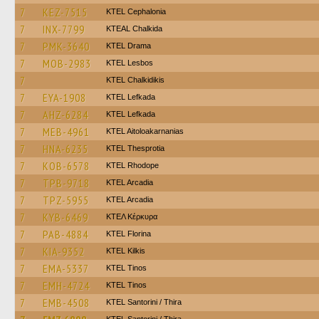
7
KEZ-7515
KTEL Cephalonia
7
INX-7799
KTEAL Chalkida
7
PMK-3640
KTEL Drama
7
MOB-2983
KTEL Lesbos
7
ΚΤΕL Chalkidikis
7
EYA-1908
KTEL Lefkada
7
AHZ-6284
KTEL Lefkada
7
MEB-4961
KTEL Aitoloakarnanias
7
HNA-6235
KTEL Thesprotia
7
KOB-6578
KTEL Rhodope
7
TPB-9718
KTEL Arcadia
7
TPZ-5955
KTEL Arcadia
7
KYB-6469
ΚΤΕΛ Κέρκυρα
7
PAB-4884
KTEL Florina
7
KIA-9352
KTEL Kilkis
7
EMA-5337
KTEL Tinos
7
EMH-4724
KTEL Tinos
7
EMB-4508
KTEL Santorini / Thira