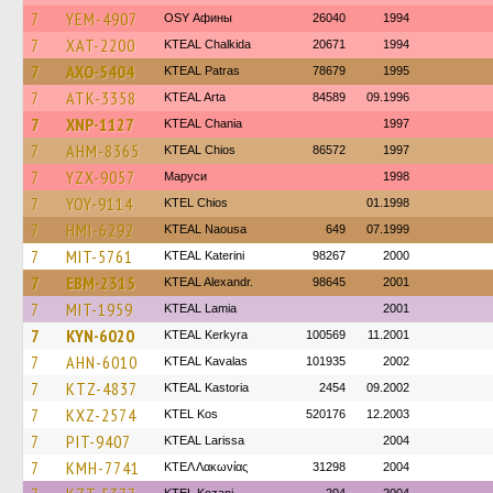
7
YEM-4907
OSY Афины
26040
1994
7
XAT-2200
KTEAL Chalkida
20671
1994
7
AXO-5404
KTEAL Patras
78679
1995
7
ATK-3358
KTEAL Arta
84589
09.1996
7
XNP-1127
KTEAL Chania
1997
7
AHM-8365
KTEAL Chios
86572
1997
7
YZX-9057
Маруси
1998
7
YOY-9114
KTEL Chios
01.1998
7
HMI-6292
KTEAL Naousa
649
07.1999
7
MIT-5761
KTEAL Katerini
98267
2000
7
EBM-2315
KTEAL Alexandr.
98645
2001
7
MIT-1959
KTEAL Lamia
2001
7
KYN-6020
KTEAL Kerkyra
100569
11.2001
7
AHN-6010
KTEAL Kavalas
101935
2002
7
KTZ-4837
KTEAL Kastoria
2454
09.2002
7
KXZ-2574
KTEL Kos
520176
12.2003
7
PIT-9407
KTEAL Larissa
2004
7
KMH-7741
ΚΤΕΛ Λακωνίας
31298
2004