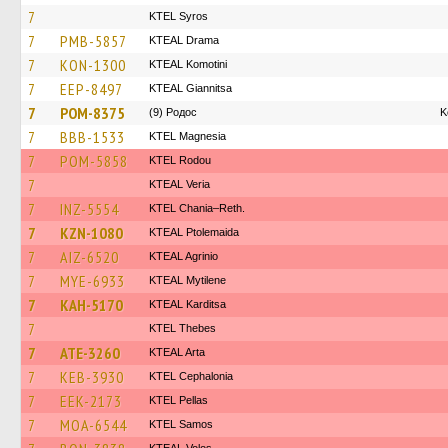
7
KTEL Syros
7
PMB-5857
KTEAL Drama
7
KON-1300
KTEAL Komotini
7
EEP-8497
KTEAL Giannitsa
7
POM-8375
(9) Родос
Κ
7
BBB-1533
ΚΤΕL Magnesia
7
POM-5858
ΚΤΕL Rodou
7
KTEAL Veria
7
INZ-5554
KTEL Chania–Reth.
7
KZN-1080
KTEAL Ptolemaida
7
AIZ-6520
KTEAL Agrinio
7
MYE-6933
KTEAL Mytilene
7
KAH-5170
KTEAL Karditsa
7
KTEL Thebes
7
ATE-3260
KTEAL Arta
7
KEB-3930
KTEL Cephalonia
7
EEK-2173
KTEL Pellas
7
MOA-6544
KTEL Samos