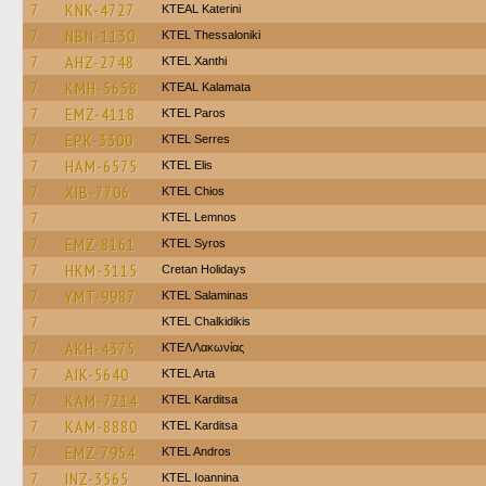
7
KNK-4727
KTEAL Katerini
7
NBN-1130
KTEL Thessaloniki
7
AHZ-2748
KTEL Xanthi
7
KMH-5658
KTEAL Kalamata
7
EMZ-4118
KTEL Paros
7
EPK-3300
KTEL Serres
7
HAM-6575
KTEL Elis
7
XIB-7706
KTEL Chios
7
KTEL Lemnos
7
EMZ-8161
KTEL Syros
7
HKM-3115
Cretan Holidays
7
YMT-9987
KTEL Salaminas
7
ΚΤΕL Chalkidikis
7
AKH-4375
ΚΤΕΛ Λακωνίας
7
AIK-5640
KTEL Arta
7
KAM-7214
ΚΤΕL Karditsa
7
KAM-8880
ΚΤΕL Karditsa
7
EMZ-7954
KTEL Andros
7
INZ-3565
KTEL Ioannina