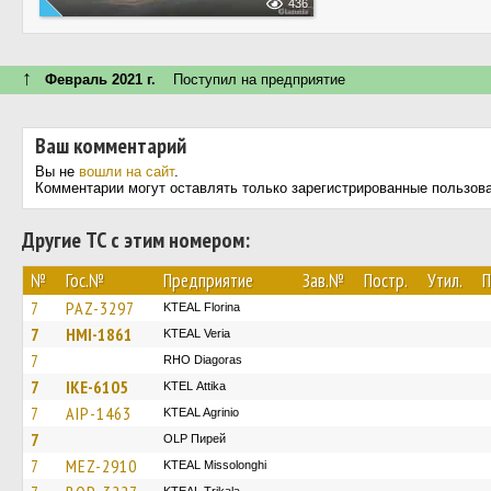
436
↑
Февраль 2021 г.
Поступил на предприятие
Ваш комментарий
Вы не
вошли на сайт
.
Комментарии могут оставлять только зарегистрированные пользов
Другие ТС с этим номером:
№
Гос.№
Предприятие
Зав.№
Постр.
Утил.
П
7
PAZ-3297
KTEAL Florina
7
HMI-1861
KTEAL Veria
7
RHO Diagoras
7
IKE-6105
KΤΕL Αttika
7
AIP-1463
KTEAL Agrinio
7
OLP Пирей
7
MEZ-2910
KTEAL Missolonghi