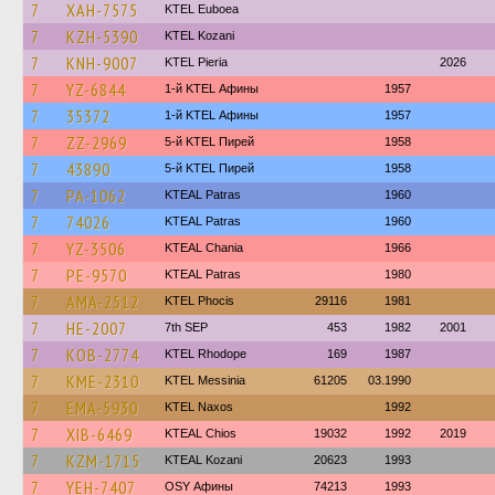
7
XAH-7575
ΚΤΕL Euboea
7
KZH-5390
ΚΤΕL Kozani
7
KNH-9007
KTEL Pieria
2026
7
YZ-6844
1-й KTEL Афины
1957
7
35372
1-й KTEL Афины
1957
7
ZZ-2969
5-й KTEL Пирей
1958
7
43890
5-й KTEL Пирей
1958
7
PA-1062
KTEAL Patras
1960
7
74026
KTEAL Patras
1960
7
YZ-3506
KTEAL Chania
1966
7
PE-9570
KTEAL Patras
1980
7
AMA-2512
ΚΤΕL Phocis
29116
1981
7
HE-2007
7th SEP
453
1982
2001
7
KOB-2774
KTEL Rhodope
169
1987
7
KME-2310
KTEL Messinia
61205
03.1990
7
EMA-5930
KTEL Naxos
1992
7
XIB-6469
KTEAL Chios
19032
1992
2019
7
KZM-1715
KTEAL Kozani
20623
1993
7
YEH-7407
OSY Афины
74213
1993