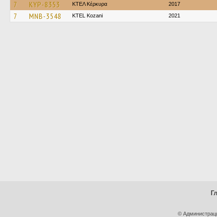
7
KYP-8353
ΚΤΕΛ Κέρκυρα
2017
7
MNB-3548
ΚΤΕL Kozani
2021
Г
© Администрац