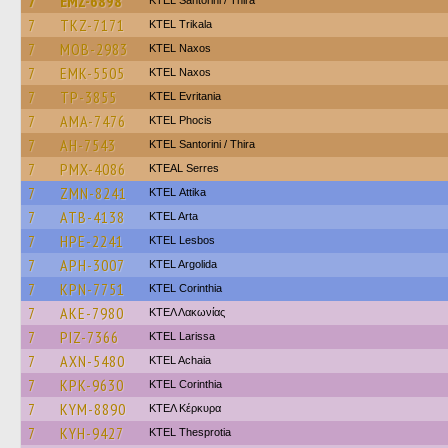
7
EMZ-6898
KTEL Santorini / Thira
7
TKZ-7171
ΚΤΕL Τrikala
7
MOB-2983
KTEL Naxos
7
EMK-5505
KTEL Naxos
7
TP-3855
ΚΤΕL Evritania
7
AMA-7476
ΚΤΕL Phocis
7
AH-7543
KTEL Santorini / Thira
7
PMX-4086
KTEAL Serres
7
ZMN-8241
KΤΕL Αttika
7
ATB-4138
KTEL Arta
7
HPE-2241
KTEL Lesbos
7
APH-3007
KTEL Argolida
7
KPN-7751
KTEL Corinthia
7
AKE-7980
ΚΤΕΛ Λακωνίας
7
PIZ-7366
KTEL Larissa
7
AXN-5480
KTEL Achaia
7
KPK-9630
KTEL Corinthia
7
KYM-8890
ΚΤΕΛ Κέρκυρα
7
KYH-9427
KTEL Thesprotia