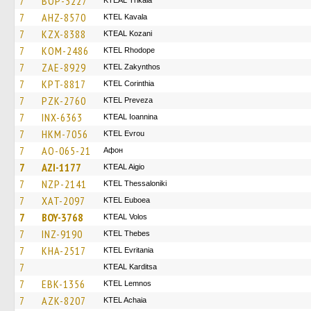
7
BOP-3227
KTEAL Trikala
7
AHZ-8570
KTEL Kavala
7
KZX-8388
KTEAL Kozani
7
KOM-2486
KTEL Rhodope
7
ZAE-8929
KTEL Zakynthos
7
KPT-8817
KTEL Corinthia
7
PZK-2760
KTEL Preveza
7
INX-6363
KTEAL Ioannina
7
HKM-7056
KTEL Evrou
7
AO-065-21
Афон
7
AZI-1177
KTEAL Aigio
7
NZP-2141
KTEL Thessaloniki
7
XAT-2097
ΚΤΕL Euboea
7
BOY-3768
KTEAL Volos
7
INZ-9190
KTEL Thebes
7
KHA-2517
ΚΤΕL Evritania
7
KTEAL Karditsa
7
EBK-1356
KTEL Lemnos
7
AZK-8207
KTEL Achaia