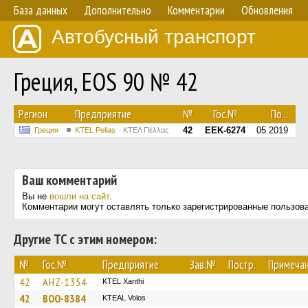
База данных
Дополнительно
Комментарии
Обновления
Автобусный транспорт
Греция, EOS 90 № 42
Регион
Предприятие
№
Гос.№
По...
42
EEK-6274
05.2019
Греция
KTEL Pellas
ΚΤΕΛ Πέλλας
Ваш комментарий
Вы не
вошли на сайт
.
Комментарии могут оставлять только зарегистрированные пользов
Другие ТС с этим номером:
№
Гос.№
Предприятие
Зав.№
Постр.
Примеча
42
AHZ-1354
KTEL Xanthi
42
BOO-8384
KTEAL Volos