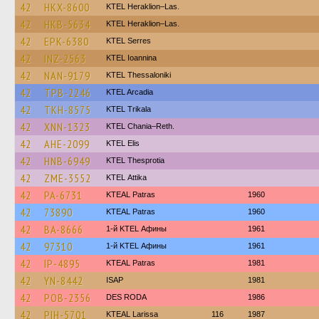
42
HKX-8600
KTEL Heraklion–Las.
42
HKB-5634
KTEL Heraklion–Las.
42
EPK-6380
KTEL Serres
42
INZ-2563
KTEL Ioannina
42
NAN-9179
KTEL Thessaloniki
42
TPB-2246
KTEL Arcadia
42
TKH-8575
ΚΤΕL Τrikala
42
XNN-1323
KTEL Chania–Reth.
42
AHE-2099
KTEL Elis
42
HNB-6949
KTEL Thesprotia
42
ZME-3552
KΤΕL Αttika
42
PA-6731
KTEAL Patras
1960
42
73890
KTEAL Patras
1960
42
BA-8666
1-й KTEL Афины
1961
42
97310
1-й KTEL Афины
1961
42
IP-4895
KTEAL Patras
1981
42
YN-8442
ISAP
1981
42
POB-2356
DES RODA
1986
42
PIH-5701
KTEAL Larissa
116
1987