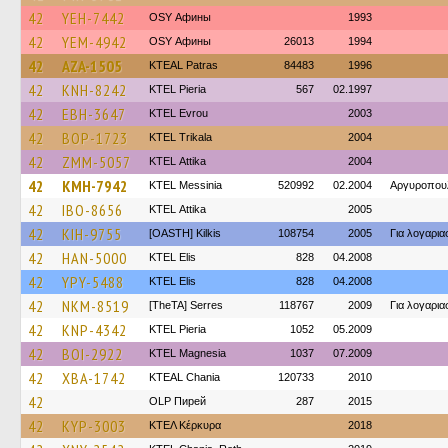
42
YEH-7442
OSY Афины
1993
42
YEM-4942
OSY Афины
26013
1994
42
AZA-1505
KTEAL Patras
84483
1996
42
KNH-8242
KTEL Pieria
567
02.1997
42
EBH-3647
KTEL Evrou
2003
42
BOP-1723
ΚΤΕL Τrikala
2004
42
ZMM-5057
KΤΕL Αttika
2004
42
KMH-7942
KTEL Messinia
520992
02.2004
Αργυροπου
42
IBO-8656
KΤΕL Αttika
2005
42
KIH-9755
[OASTH] Kilkis
108754
2005
Για λογαρι
42
HAN-5000
KTEL Elis
828
04.2008
42
YPY-5488
KTEL Elis
828
04.2008
42
NKM-8519
[TheTA] Serres
118767
2009
Για λογαρι
42
KNP-4342
KTEL Pieria
1052
05.2009
42
BOI-2922
ΚΤΕL Magnesia
1037
07.2009
42
XBA-1742
KTEAL Chania
120733
2010
42
OLP Пирей
287
2015
42
KYP-3003
ΚΤΕΛ Κέρκυρα
2018