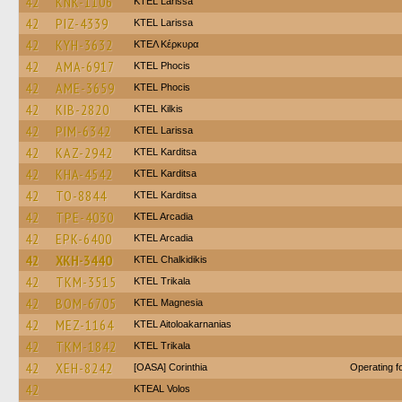
42
KNK-1106
KTEL Larissa
42
PIZ-4339
KTEL Larissa
42
KYH-3632
ΚΤΕΛ Κέρκυρα
42
AMA-6917
ΚΤΕL Phocis
42
AME-3659
ΚΤΕL Phocis
42
KIB-2820
KTEL Kilkis
42
PIM-6342
KTEL Larissa
42
KAZ-2942
ΚΤΕL Karditsa
42
KHA-4542
ΚΤΕL Karditsa
42
TO-8844
ΚΤΕL Karditsa
42
TPE-4030
KTEL Arcadia
42
EPK-6400
KTEL Arcadia
42
XKH-3440
ΚΤΕL Chalkidikis
42
TKM-3515
ΚΤΕL Τrikala
42
BOM-6705
ΚΤΕL Magnesia
42
MEZ-1164
KTEL Aitoloakarnanias
42
TKM-1842
ΚΤΕL Τrikala
42
XEH-8242
[OASA] Corinthia
Operating 
42
KTEAL Volos