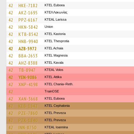
42
HKE-7182
ΚΤΕL Euboea
42
AKZ-1695
ΚΤΕΛ Λακωνίας
42
PPZ-6167
KTEAL Larissa
42
HKN-5842
Union
42
KTB-8542
KTEL Kastoria
42
HNB-9940
KTEL Thesprotia
42
AZB-5972
KTEL Achaia
42
BBA-2653
ΚΤΕL Magnesia
42
AHZ-8388
KTEL Kavala
42
TB-8947
KTEAL Volos
42
YEN-9086
KΤΕL Αttika
42
XNP-4198
KTEL Chania–Reth.
42
TrainΟSE
42
XAN-3668
ΚΤΕL Euboea
42
KEB-1542
KTEL Cephalonia
42
PZE-7860
KTEL Preveza
42
PZK-1840
KTEL Preveza
42
INN-8750
KTEAL Ioannina