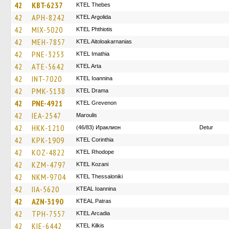
42
KBT-6237
KTEL Thebes
42
APH-8242
KTEL Argolida
42
MIX-5020
ΚΤΕL Phthiotis
42
MEH-7857
KTEL Aitoloakarnanias
42
PNE-3253
KTEL Imathia
42
ATE-5642
KTEL Arta
42
INT-7020
KTEL Ioannina
42
PMK-5138
KTEL Drama
42
PNE-4921
ΚΤΕL Grevenon
42
IEA-2547
Maroulis
42
HKK-1210
(46/83) Ираклион
Detur
42
KPK-1909
KTEL Corinthia
42
KOZ-4822
KTEL Rhodope
42
KZM-4797
ΚΤΕL Kozani
42
NKM-9704
KTEL Thessaloniki
42
IIA-5620
KTEAL Ioannina
42
AZN-3190
KTEAL Patras
42
TPH-7557
KTEL Arcadia
42
KIE-6442
KTEL Kilkis