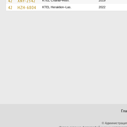
42
XNY-2542
KTEL Chania–Reth.
2019
42
HZH-6804
KTEL Heraklion–Las.
2022
Гл
© Администрация