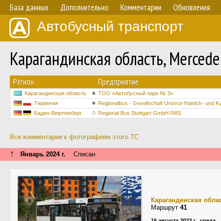
База данных
Дополнительно
Комментарии
Обновления
Автобусный транспорт
Карагандинская область, Merced
Регион
Предприятие
Карагандинская область
TOO «Автобусный парк № 3»
Тюрингия
Regionalbus - Gesellschaft Unstrut-Hainich- und 
Баден-Вюртемберг
Regional Bus Stuttgart GmbH RBS
Все комментарии к фотографиям этого ТС
↑
Январь 2024 г.
Списан
Карагандинская обла
Маршрут
41
16 августа 2023 г., среда