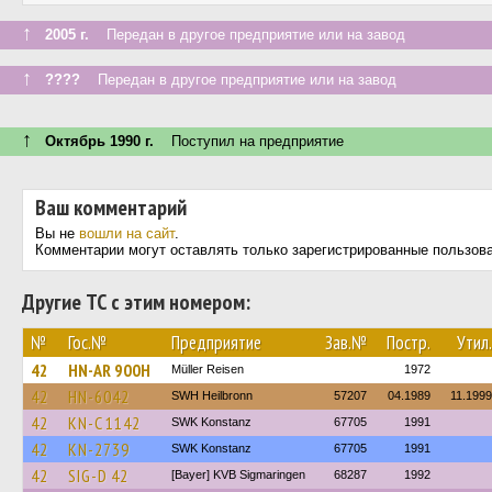
↑
2005 г.
Передан в другое предприятие или на завод
↑
????
Передан в другое предприятие или на завод
↑
Октябрь 1990 г.
Поступил на предприятие
Ваш комментарий
Вы не
вошли на сайт
.
Комментарии могут оставлять только зарегистрированные пользов
Другие ТС с этим номером:
№
Гос.№
Предприятие
Зав.№
Постр.
Утил.
42
HN-AR 900H
Müller Reisen
1972
42
HN-6042
SWH Heilbronn
57207
04.1989
11.1999
42
KN-C 1142
SWK Konstanz
67705
1991
42
KN-2739
SWK Konstanz
67705
1991
42
SIG-D 42
[Bayer] KVB Sigmaringen
68287
1992