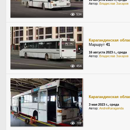
Автор:
Владислав Захаров
534
Карагандинская обла
Маршрут
41
16 августа 2023 г., среда
Автор:
Владислав Захаров
454
Карагандинская обла
3 мая 2023 г., среда
Автор:
AndreiKaraganda
707