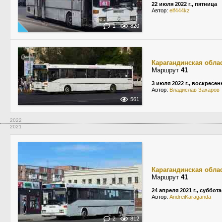
22 июля 2022 г., пятница
Автор:
elf444kz
1
820
Карагандинская обла
Маршрут
41
3 июля 2022 г., воскресен
Автор:
Владислав Захаров
561
2022
2021
Карагандинская обла
Маршрут
41
24 апреля 2021 г., суббота
Автор:
AndreiKaraganda
2
812