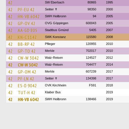
42
SW Eberbach
80865
1995
42
PF-EU 42
Seitter ✝
98350
2000
42
HN-VB 6042
SWH Heilbronn
94
2005
42
GP-OV 42
OVG Göppingen
600043
2005
42
AA-GD 805
Stadtbus Gmünd
5405
2007
42
KN-C 1142
SWK Konstanz
115580
2008
42
BB-RP 42
Pflieger
120955
2010
42
GP-TO 42
Merkle
702017
2010
42
CW-W 3042
Walz-Reisen
124527
2012
42
CW-W 3042
Walz-Reisen
704477
2014
42
GP-OM 42
Merkle
607239
2017
42
PF-LN 42
Seitter ✝
134398
2017
42
ES-D 9042
OVK Kirchheim
F591
2018
42
TUT-H 42
Klaiber Bus
2019
42
HN-VB 6042
SWH Heilbronn
138466
2019