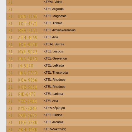
21
KTEAL Volos
21
KTEL Argolida
21
BON-3196
ΚΤΕL Magnesia
21
TKT-4721
ΚΤΕL Τrikala
21
MEH-2151
KTEL Aitoloakarnanias
21
ATH-4059
KTEL Arta
21
TKE-9970
KTEAL Serres
21
MYE-9022
KTEL Lesbos
21
PNA-6830
ΚΤΕL Grevenon
21
IN-5170
KTEL Lefkada
21
HNA-7760
KTEL Thesprotia
21
KOA-9966
KTEL Rhodope
21
KOZ-5651
KTEL Rhodope
21
PIE-6475
KTEL Larissa
21
YZE-2418
KTEL Arta
21
KYE-2040
ΚΤΕΛ Κέρκυρα
21
PAB-6666
KTEL Florina
21
TPE-3780
KTEL Arcadia
21
AKH-4480
ΚΤΕΛ Λακωνίας