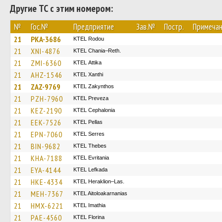
Другие ТС с этим номером:
№
Гос.№
Предприятие
Зав.№
Постр.
Примеча
21
PKA-3686
ΚΤΕL Rodou
21
XNI-4876
KTEL Chania–Reth.
21
ZMI-6360
KΤΕL Αttika
21
AHZ-1546
KTEL Xanthi
21
ZAZ-9769
KTEL Zakynthos
21
PZH-7960
KTEL Preveza
21
KEZ-2190
KTEL Cephalonia
21
EEK-7526
KTEL Pellas
21
EPN-7060
KTEL Serres
21
BIN-9682
KTEL Thebes
21
KHA-7188
ΚΤΕL Evritania
21
EYA-4144
KTEL Lefkada
21
HKE-4334
KTEL Heraklion–Las.
21
MEH-7367
KTEL Aitoloakarnanias
21
HMX-6221
KTEL Imathia
21
PAE-4560
KTEL Florina