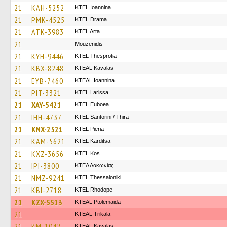
21
KAH-5252
KTEL Ioannina
21
PMK-4525
KTEL Drama
21
ATK-3983
KTEL Arta
21
Mouzenidis
21
KYH-9446
KTEL Thesprotia
21
KBX-8248
KTEAL Kavalas
21
EYB-7460
KTEAL Ioannina
21
PIT-3321
KTEL Larissa
21
XAY-5421
ΚΤΕL Euboea
21
IHH-4737
KTEL Santorini / Thira
21
KNX-2521
KTEL Pieria
21
KAM-5621
ΚΤΕL Karditsa
21
KXZ-3656
KTEL Kos
21
IPI-3800
ΚΤΕΛ Λακωνίας
21
NMZ-9241
KTEL Thessaloniki
21
KBI-2718
KTEL Rhodope
21
KZX-5513
KTEAL Ptolemaida
21
KTEAL Trikala
21
KM-1042
KTEAL Kavalas