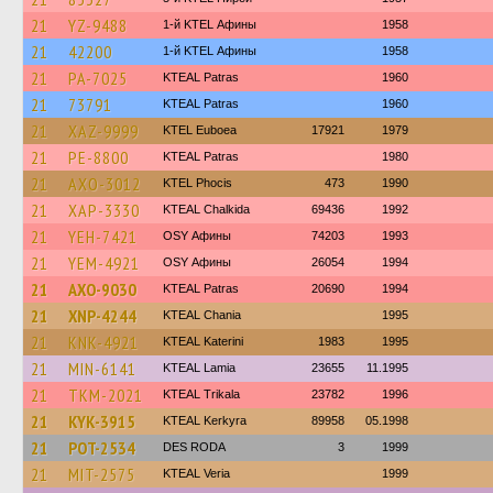
21
YZ-9488
1-й KTEL Афины
1958
21
42200
1-й KTEL Афины
1958
21
PA-7025
KTEAL Patras
1960
21
73791
KTEAL Patras
1960
21
XAZ-9999
ΚΤΕL Euboea
17921
1979
21
PE-8800
KTEAL Patras
1980
21
AXO-3012
ΚΤΕL Phocis
473
1990
21
XAP-3330
KTEAL Chalkida
69436
1992
21
YEH-7421
OSY Афины
74203
1993
21
YEM-4921
OSY Афины
26054
1994
21
AXO-9030
KTEAL Patras
20690
1994
21
XNP-4244
KTEAL Chania
1995
21
KNK-4921
KTEAL Katerini
1983
1995
21
MIN-6141
KTEAL Lamia
23655
11.1995
21
TKM-2021
KTEAL Trikala
23782
1996
21
KYK-3915
KTEAL Kerkyra
89958
05.1998
21
POT-2534
DES RODA
3
1999
21
MIT-2575
KTEAL Veria
1999