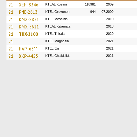
21
XEH-8346
KTEAL Kozani
118981
2009
21
PNE-2613
ΚΤΕL Grevenon
944
07.2009
21
KMX-8821
KTEL Messinia
2010
21
KMX-5621
KTEAL Kalamata
2013
21
TKX-2100
ΚΤΕL Τrikala
2020
21
ΚΤΕL Magnesia
2021
21
HAP-63**
KTEL Elis
2021
21
XKP-4455
ΚΤΕL Chalkidikis
2021