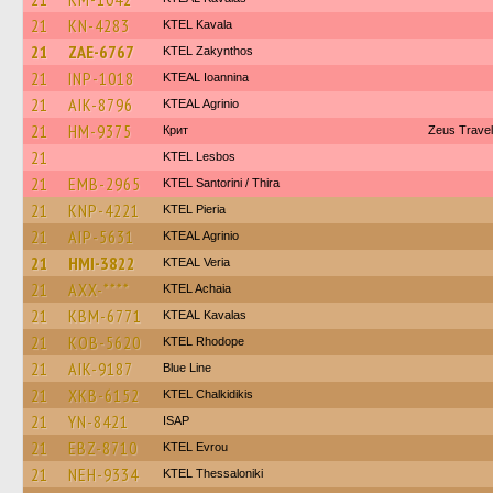
21
KN-4283
KTEL Kavala
21
ZAE-6767
KTEL Zakynthos
21
INP-1018
KTEAL Ioannina
21
AIK-8796
KTEAL Agrinio
21
HM-9375
Крит
Zeus Travel
21
KTEL Lesbos
21
EMB-2965
KTEL Santorini / Thira
21
KNP-4221
KTEL Pieria
21
AIP-5631
KTEAL Agrinio
21
HMI-3822
KTEAL Veria
21
AXX-****
KTEL Achaia
21
KBM-6771
KTEAL Kavalas
21
KOB-5620
KTEL Rhodope
21
AIK-9187
Blue Line
21
XKB-6152
ΚΤΕL Chalkidikis
21
YN-8421
ISAP
21
EBZ-8710
KTEL Evrou
21
NEH-9334
KTEL Thessaloniki