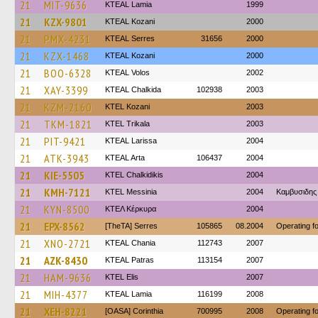
21
MIT-9636
KTEAL Lamia
1999
21
KZX-9801
KTEAL Kozani
2000
21
PMX-4231
KTEAL Serres
31656
2000
21
KZX-1468
KTEAL Kozani
2000
21
BOO-6328
KTEAL Volos
2002
21
XAY-3399
KTEAL Chalkida
102938
2003
21
KZM-2160
ΚΤΕL Kozani
2003
21
TKM-1821
ΚΤΕL Τrikala
2003
21
PIT-9421
KTEAL Larissa
2004
21
ATK-3943
KTEAL Arta
106437
2004
21
KIE-5505
ΚΤΕL Chalkidikis
2004
21
KMH-7121
KTEL Messinia
2004
Καμβυσιδης
21
KYN-8500
ΚΤΕΛ Κέρκυρα
2004
21
EPX-8562
[TheTA] Serres
105865
08.2004
Operating 
21
XNO-2721
KTEAL Chania
112743
2007
21
AZK-8430
KTEAL Patras
113154
2007
21
HAM-9636
KTEL Elis
2007
21
MIH-4377
KTEAL Lamia
116199
2008
21
XEH-8221
[OASA] Corinthia
700995
2008
Operating 