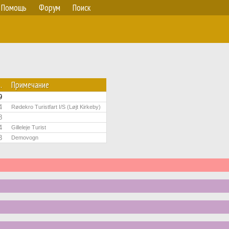
Помощь
Форум
Поиск
.
Примечание
9
4
Rødekro Turistfart I/S (Løjt Kirkeby)
8
4
Gilleleje Turist
3
Demovogn