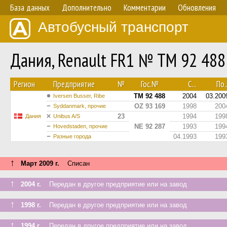
База данных
Дополнительно
Комментарии
Обновления
Автобусный транспорт
Дания, Renault FR1 № TM 92 488
Регион
Предприятие
№
Гос.№
С...
По..
TM 92 488
2004
03.200
Iversen Busser, Ribe
OZ 93 169
1998
200
Syddanmark, прочие
23
1994
199
Дания
Unibus A/S
NE 92 287
1993
199
Hovedstaden, прочие
04.1993
199
Разные города
↑
Март 2009 г.
Списан
↑
2004 г.
Передан в другое предприятие или на завод
↑
1998 г.
Передан в другое предприятие или на завод
↑
1994 г.
Передан в другое предприятие или на завод