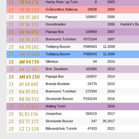
23
TR 94 278
Hørby Rute- og Turis
8
2003
23
TK 90 313
Gråhundbus Ballerup
26838
2004
23
UX 97 260
Papuga
100847
2006
23
UY 96 255
Hovedstaden
2006
Harbirk's B
23
VU 90 076
Papuga Bus
104859
2007
23
XK 91 633
Brønnums Turistfart
P072164
2007
23
AK 39 181
Todbjerg Busser
P085943
11.2008
23
AW 95 890
Todbjerg Busser
P085943
11.2008
23
AW 94 759
Silkebus
94
2010
23
AA 11 562
Brdr. Davidsen
426380
2010
23
AM 65 230
Papuga Bus
116637
2014
23
AY 60 043
Brande Buslinier
24779
2015
23
BA 95 051
Brønnums Turistfart
272394
2016
23
BB 80 352
Skovlunde Busser
P163244
2016
23
CT 22 052
Malling Turist
2016
23
BL 82 156
Jesperbus
394219
2017
23
DZ 37 273
Skovlunde Busser
247
05.2017
23
CZ 72 529
Blåvandshuk Turisttr
47433
2021