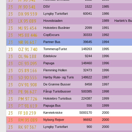
23
JY 90 541
DSV
1522
1985
23
DX 99 559
Lyngby Turistfart
60041
1986
23
LX 95 089
Hovedstaden
1989
Harbirk's B
23
MJ 95 454
Holstebro Buslinier
2099
1991
23
MS 88 446
CopExcurs
30333
1992
23
NR 96 617
Partner Bus
39645
1994
23
OZ 91 740
TommerupTurist
148263
1995
23
OL 96 188
Edelskov
9244
1996
23
OE 93 095
Papuga
148460
1996
23
OS 89 166
Flemming Hollen
32473
1996
23
SD 90 555
Hørby Rute- og Turis
148622
1997
23
OV 91 908
De Grønne Busser
8458
1997
23
PE 96 627
Fårup Turistbusser
500385
1998
23
PM 97 726
Holstebro Turistbus
224387
1999
23
PT 91 619
Papuga Bus
556
1999
23
FF 10 259
Køretekniske
S000170
2000
23
RM 95 089
Nyborg Rejser
96692
2000
23
RK 97 367
Lyngby Turistfart
900
2000