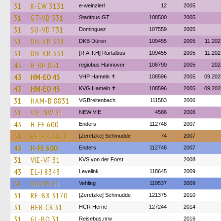
31
K-EW 3131
e-weinzierl
12
2005
31
GT-VB 531
Stadtbus GT
108500
2005
31
SU-VD 731
Dominguez
107559
2005
31
DN-KB 331
DKB Düren
109455
2005
11.202
31
DN-KB 331
[R.A.T.H] Rurtalbus
109455
2005
11.202
43
H-RH 851
regiobus Hannover
108790
2005
202
43
HM-EO 43
VHP Hameln ✝
108596
2005
09.202
43
HM-EO 43
KVG Hameln ✝
108596
2005
09.202
31
HAM-B 8831
VGBreitenbach
111583
2006
31
VIE-NW 31
NEW VIE
4586
2006
43
H-FE 600
Enders
112748
2007
31
RE-BX 3170
[Zeretzke] Schmudde
74
2007
43
H-FE 600
Enders
112748
2007
31
VIE-VF 31
KVS von der Forst
2008
43
EL-J 8343
Levelink
118645
2009
31
UN-NV 31
Vehling
119537
2009
31
RE-BX 3170
[Zeretzke] Schmudde
121375
2010
31
HER-CR 31
HCR Herne
127244
2014
31
GL-BQ 31
Reisebus.nrw
2016