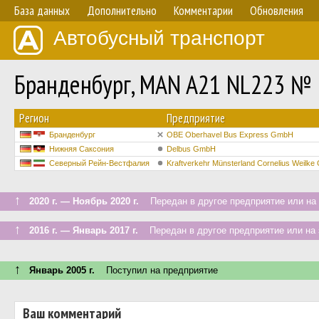
База данных
Дополнительно
Комментарии
Обновления
Автобусный транспорт
Бранденбург, MAN A21 NL223 №
Регион
Предприятие
Бранденбург
OBE Oberhavel Bus Express GmbH
Нижняя Саксония
Delbus GmbH
Северный Рейн-Вестфалия
Kraftverkehr Münsterland Cornelius Weilk
↑
2020 г. — Ноябрь 2020 г.
Передан в другое предприятие или на 
↑
2016 г. — Январь 2017 г.
Передан в другое предприятие или на 
↑
Январь 2005 г.
Поступил на предприятие
Ваш комментарий