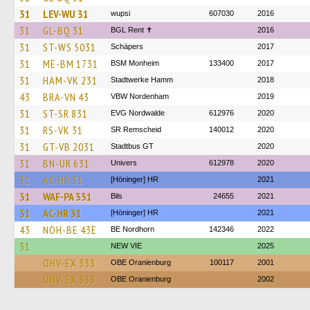
31
LEV-WU 31
wupsi
607030
2016
31
GL-BQ 31
BGL Rent ✝︎
2016
31
ST-WS 5031
Schäpers
2017
31
ME-BM 1731
BSM Monheim
133400
2017
31
HAM-VK 231
Stadtwerke Hamm
2018
43
BRA-VN 43
VBW Nordenham
2019
31
ST-SR 831
EVG Nordwalde
612976
2020
31
RS-VK 31
SR Remscheid
140012
2020
31
GT-VB 2031
Stadtbus GT
2020
31
BN-UR 631
Univers
612978
2020
31
AC-HR 31
[Höninger] HR
2021
31
WAF-PA 331
Bils
24655
2021
31
AC-HR 31
[Höninger] HR
2021
43
NOH-BE 43E
BE Nordhorn
142346
2022
31
NEW VIE
2025
OHV-EX 333
OBE Oranienburg
100117
2001
OHV-EX 333
OBE Oranienburg
2002