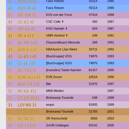
43
WHV-FA 43
Fass Reisen
50114
1985
43
WHV-W 43
Fass Reisen
50114
1985
31
VIE-BW 31
KVS von der Forst
47416
1986
43
CE-KC 43
CSC Celle ✝
400
1987
43
HM-RA 43
KVG Hameln ✝
504
1987
31
HF-V 625
VMR Herford ✝
248
1991
31
RE-RW 160
[Tausendfeuer] Wessels
268
1991
43
AUR-K 142
KBA Aurich (Jan Klein)
50711
1992
43
LG-KS 143
[BusGruppe] VOG
74875
1993
43
CE-JK 705
[BusGruppe] VOG
74875
1993
31
AC-TA 131
[transdev] Taeter Aachen
81427
1995
43
ROW-A 6243
EVB Zeven
10518
1996
31
WAF-PA 208
Bils
31970
1997
31
MI-KB 431
MKB Minden
1997
31
GT-BO 8031
Bröskamp-Touristik
548
1998
31
LEV-WU 31
wupsi
91805
1999
31
GT-BO 8031
Bröskamp-Touristik
31783
2001
31
RS-VK 31
SR Remscheid
3056
2003
43
GÖ-J 3343
GöVB Göttingen
63142
2005