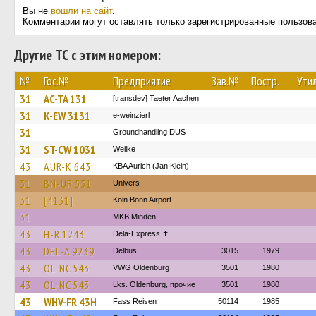
Вы не
вошли на сайт
.
Комментарии могут оставлять только зарегистрированные пользов
Другие ТС с этим номером:
№
Гос.№
Предприятие
Зав.№
Постр.
Утил
31
AC-TA 131
[transdev] Taeter Aachen
31
K-EW 3131
e-weinzierl
31
Groundhandling DUS
31
ST-CW 1031
Weilke
43
AUR-K 643
KBA Aurich (Jan Klein)
31
BN-UR 531
Univers
31
[4131]
Köln Bonn Airport
31
MKB Minden
43
H-R 1243
Dela-Express ✝
43
DEL-A 9239
Delbus
3015
1979
43
OL-NC 543
VWG Oldenburg
3501
1980
43
OL-NC 543
Lks. Oldenburg, прочие
3501
1980
43
WHV-FR 43H
Fass Reisen
50114
1985