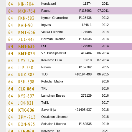
64
NIN-704
Korsisaari
11374
2011
64
MKK-764
Paunu
P113992
07.2011
64
FKN-383
Kymen Charterline
P123436
2012
64
KAH-90
Ingves
1246-1
2012
64
KMT-636
Vekka Liikenne
127988
2014
64
ZOC-442
Härmän Liikenne
P144536
2014
64
KMT-636
LSL
127988
2014
64
KMT-874
V-S Bussipalvelut
417404
06.2014
64
UYS-476
Koiviston Oulu
3610
07.2014
64
JLP-730
Revon
P157762
2015
64
KUX-883
TLO
418194 498
06.2015
64
RSH-398
Pohjolan Matka
2016
64
CLG-864
TKL
2016
64
KYS-697
Lampinen Buses
273129
2016
64
JKN-821
TuKL
2017
64
KTK-606
Savonlinja
421405 937
2018
64
ZPM-713
Oulaisten Liikenne
2018
64
EON-955
Soisalon Liikenne
P182535
2019
64
ETP-864
Koiviston Tre
2021