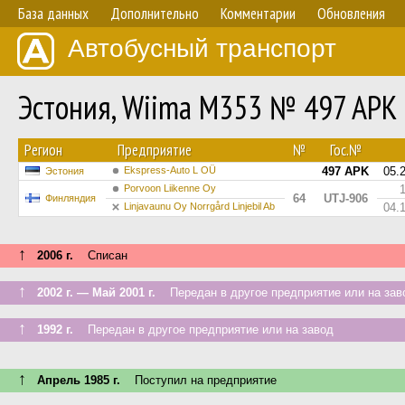
База данных
Дополнительно
Комментарии
Обновления
Автобусный транспорт
Эстония, Wiima M353 № 497 APK
Регион
Предприятие
№
Гос.№
Ekspress-Auto L OÜ
497 APK
05.
Эстония
Porvoon Liikenne Oy
64
UTJ-906
Финляндия
Linjavaunu Oy Norrgård Linjebil Ab
04.
↑
2006 г.
Списан
↑
2002 г. — Май 2001 г.
Передан в другое предприятие или на зав
↑
1992 г.
Передан в другое предприятие или на завод
↑
Апрель 1985 г.
Поступил на предприятие