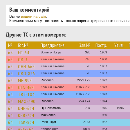
Ваш комментарий
Вы не
вошли на сайт
.
Комментарии могут оставлять только зарегистрированные пользов
Другие ТС с этим номером:
№
Гос.№
Предприятие
Зав.№
Постр.
Утил.
64
ED-64
Someron Linja
320
1959
64
OB-3
Kainuun Liikenne
716
1960
64
OHH-664
Kainuun Liikenne
70
1967
64
OBO-835
Kainuun Liikenne
70
1967
64
MF-994
Ruponen
2229 / 72
1972
64
OLS-464
Kainuun Liikenne
1107 / 753
1973
64
TBT-104
Kainuun Liikenne
1107 / 753
1973
64
MAO-490
Ruponen
224 / 74
1974
64
UHE-664
Hj. Holmstrom
794
1976
1996
64
KEB-764
Makkonen
1980
64
TSK-864
Porin Linjat
2167
1982
64
ARC-764
Espoon Auto
5894
1983