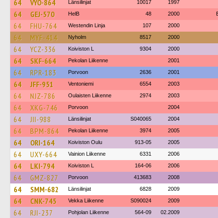
64
VYO-864
Länsilinjat
10017
1997
64
GEJ-570
HelB
48
2000
64
FHU-764
Westendin Linja
107
2000
64
MYF-414
Nyholm
8517
2000
64
YCZ-336
Koiviston L
9304
2000
64
SKF-664
Pekolan Liikenne
2001
64
RPR-183
Porvoon
2636
2001
64
JFF-951
Ventoniemi
6554
2003
64
NJZ-786
Oulaisten Liikenne
2974
2003
64
XKG-746
Porvoon
2004
64
JII-988
Länsilinjat
S040065
2004
64
BPM-864
Pekolan Liikenne
3974
2005
64
ORI-164
Koiviston Oulu
913-05
2005
64
UXY-664
Vainion Liikenne
6331
2006
64
LKI-794
Koiviston L
164-06
2006
64
GMZ-827
Porvoon
413683
2008
64
SMM-682
Länsilinjat
6828
2009
64
CNK-745
Vekka Liikenne
S090024
2009
64
RJI-237
Pohjolan Liikenne
564-09
02.2009