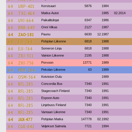
64
URP-401
Korsisaari
5876
1984
64
TXC-464
Matka-Autot
1985
02.2014
64
UVJ-664
Paikallislinjat
6347
1986
64
RNB-649
Onni Vilkas
2127
1987
64
ZAO-181
Paunu
6630
12.1987
64
EJJ-764
Pohjolan Liikenne
6818
1988
64
EJJ-764
Someron Linja
6818
1988
64
ZBJ-311
Vainion Liikenne
2195
1988
64
ZHJ-756
Porvoon
13771
1989
64
MHF-164
Pekolan Liikenne
63
1989
64
OSM-564
Koiviston Oulu
1989
64
RFL-285
Concordia Bus
7340
1991
64
RFL-285
Stagecoach Finland
7340
1991
64
RFL-285
Espoon Auto
7340
1991
64
RFL-285
Linjebuss Finland
7340
1991
64
RFL-285
Vantaan Liikenne
7340
1991
64
JAX-477
Pohjolan Matka
147778
02.1992
64
CGK-642
Veljekset Salmela
7721
1994