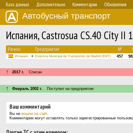
База данных
Дополнительно
Комментарии
Обновления
Автобусный транспорт
Испания, Castrosua CS.40 City II
Регион
Предприятие
№
457
98
Испания
Empresa Municipal de Transportes de Madrid (EMT)
↑
2017 г.
Списан
↑
Февраль 2002 г.
Поступил на предприятие
Ваш комментарий
Вы не
вошли на сайт
.
Комментарии могут оставлять только зарегистрированные пользов
Другие ТС с этим номером: