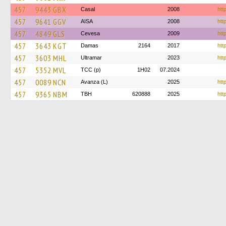
457
9443 GBX
Casal
2008
htt
457
9641 GGV
AISA
2008
htt
457
4849 GLS
Cevesa
2009
htt
457
3643 KGT
Damas
2164
2017
htt
457
3603 MHL
Ultramar
2023
htt
457
5352 MVL
TCC (p)
1H02
07.2024
457
0089 NCN
Avanza (L)
2025
htt
457
9365 NBM
TBH
620888
2025
htt