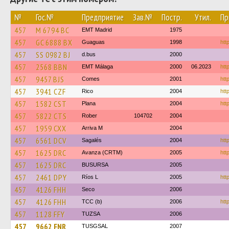
№
Гос.№
Предприятие
Зав.№
Постр.
Утил.
Пр
457
M 6794 BC
EMT Madrid
1975
457
GC 6888 BX
Guaguas
1998
htt
457
SS 0982 BJ
d.bus
2000
457
2568 BBN
EMT Málaga
2000
06.2023
htt
457
9457 BJS
Comes
2001
htt
457
3941 CZF
Rico
2004
htt
457
1582 CST
Plana
2004
htt
457
5822 CTS
Rober
104702
2004
457
1959 CXX
Arriva M
2004
457
6561 DCV
Sagalés
2004
htt
457
1625 DRC
Avanza (CRTM)
2005
htt
457
1625 DRC
BUSURSA
2005
457
2461 DPY
Ríos L
2005
htt
457
4126 FHH
Seco
2006
457
4126 FHH
TCC (b)
2006
htt
457
1128 FFY
TUZSA
2006
457
9662 FNR
TUSGSAL
2007