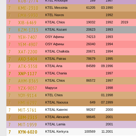
7
KOB-2774
KTEL Rhodope
169
1987
7
KME-2310
KTEL Messinia
61205
03.1990
7
EMA-5930
KTEL Naxos
1992
7
XIB-6469
KTEAL Chios
19032
1992
2019
7
KZM-1715
KTEAL Kozani
20623
1993
7
YEH-7407
OSY Афины
74213
1993
7
YEM-4907
OSY Афины
26040
1994
7
XAT-2200
KTEAL Chalkida
20671
1994
7
AXO-5404
KTEAL Patras
78679
1995
7
ATK-3358
KTEAL Arta
84589
09.1996
7
XNP-1127
KTEAL Chania
1997
7
AHM-8365
KTEAL Chios
86572
1997
7
YZX-9057
Маруси
1998
7
YOY-9114
KTEL Chios
01.1998
7
HMI-6292
KTEAL Naousa
649
07.1999
7
MIT-5761
KTEAL Katerini
98267
2000
7
EBM-2315
KTEAL Alexandr.
98645
2001
7
MIT-1959
KTEAL Lamia
2001
7
KYN-6020
KTEAL Kerkyra
100569
11.2001