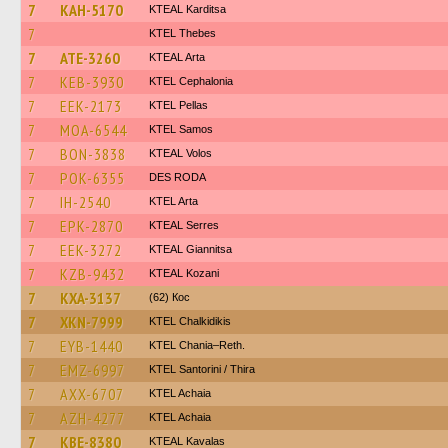
7
KAH-5170
KTEAL Karditsa
7
KTEL Thebes
7
ATE-3260
KTEAL Arta
7
KEB-3930
KTEL Cephalonia
7
EEK-2173
KTEL Pellas
7
MOA-6544
KTEL Samos
7
BON-3838
KTEAL Volos
7
POK-6355
DES RODA
7
IH-2540
KTEL Arta
7
EPK-2870
KTEAL Serres
7
EEK-3272
KTEAL Giannitsa
7
KZB-9432
KTEAL Kozani
7
KXA-3137
(62) Кос
7
XKN-7999
ΚΤΕL Chalkidikis
7
EYB-1440
KTEL Chania–Reth.
7
EMZ-6997
KTEL Santorini / Thira
7
AXX-6707
KTEL Achaia
7
AZH-4277
KTEL Achaia
7
KBE-8380
KTEAL Kavalas