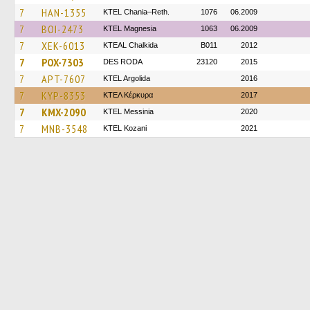
7
HAN-1355
KTEL Chania–Reth.
1076
06.2009
7
BOI-2473
ΚΤΕL Magnesia
1063
06.2009
7
XEK-6013
KTEAL Chalkida
B011
2012
7
POX-7303
DES RODA
23120
2015
7
APT-7607
KTEL Argolida
2016
7
KYP-8353
ΚΤΕΛ Κέρκυρα
2017
7
KMX-2090
KTEL Messinia
2020
7
MNB-3548
ΚΤΕL Kozani
2021