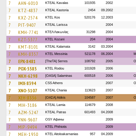
7
AHN-6010
KTEAL Kavalas
101935
2002
7
KTZ-4837
KTEAL Kastoria
2454
09.2002
7
KXZ-2574
KTEL Kos
520176
12.2003
7
PIT-9407
KTEAL Larissa
2004
7
KMH-7741
ΚΤΕΛ Λακωνίας
31298
2004
7
KZT-5377
ΚΤΕL Kozani
204
2004
7
KMT-8101
KTEAL Kalamata
3142
03.2004
7
KMH-8357
KTEL Messinia
521178
06.2004
Μ
7
EPX-8481
[TheTA] Serres
108792
2005
O
7
POX-5585
ΚΤΕL Rodou
101928
2006
7
NKH-6298
[OASA] Salaminas
600518
2006
O
7
IMX-8394
CSS Athens
2007
O
7
XNO-3107
KTEAL Chania
113623
2007
7
XEH-8336
[ΟΑΣΑ] Αttikis
104587
2007
O
7
MIH-3186
KTEAL Lamia
114679
2008
7
AZM-5247
KTEAL Patras
601493
04.2008
7
YNN-9607
OSY Афины
2009
7
MIP-9494
ΚΤΕL Phthiotis
2009
7
MEH-1950
KTEL Aitoloakarnanias
957
04.2009