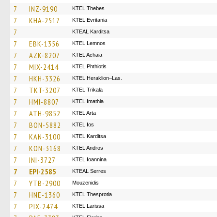
7
INZ-9190
KTEL Thebes
7
KHA-2517
ΚΤΕL Evritania
7
KTEAL Karditsa
7
EBK-1356
KTEL Lemnos
7
AZK-8207
KTEL Achaia
7
MIX-2414
ΚΤΕL Phthiotis
7
HKH-3326
KTEL Heraklion–Las.
7
TKT-3207
ΚΤΕL Τrikala
7
HMI-8807
KTEL Imathia
7
ATH-9852
KTEL Arta
7
BON-5882
KTEL Ios
7
KAN-3100
ΚΤΕL Karditsa
7
KON-3168
KTEL Andros
7
INI-3727
KTEL Ioannina
7
EPI-2585
KTEAL Serres
7
YTB-2900
Mouzenidis
7
HNE-1360
KTEL Thesprotia
7
PIX-2474
KTEL Larissa