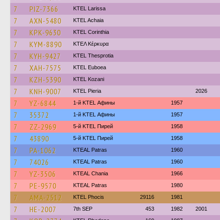
7
PIZ-7366
KTEL Larissa
7
AXN-5480
KTEL Achaia
7
KPK-9630
KTEL Corinthia
7
KYM-8890
ΚΤΕΛ Κέρκυρα
7
KYH-9427
KTEL Thesprotia
7
XAH-7575
ΚΤΕL Euboea
7
KZH-5390
ΚΤΕL Kozani
7
KNH-9007
KTEL Pieria
2026
7
YZ-6844
1-й KTEL Афины
1957
7
35372
1-й KTEL Афины
1957
7
ZZ-2969
5-й KTEL Пирей
1958
7
43890
5-й KTEL Пирей
1958
7
PA-1062
KTEAL Patras
1960
7
74026
KTEAL Patras
1960
7
YZ-3506
KTEAL Chania
1966
7
PE-9570
KTEAL Patras
1980
7
AMA-2512
ΚΤΕL Phocis
29116
1981
7
HE-2007
7th SEP
453
1982
2001