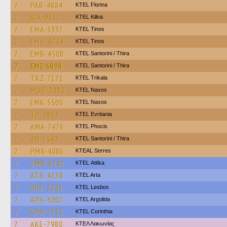
7
PAB-4884
KTEL Florina
7
KIA-9352
KTEL Kilkis
7
EMA-5337
KTEL Tinos
7
EMH-4724
KTEL Tinos
7
EMB-4508
KTEL Santorini / Thira
7
EMZ-6898
KTEL Santorini / Thira
7
TKZ-7171
ΚΤΕL Τrikala
7
MOB-2983
KTEL Naxos
7
EMK-5505
KTEL Naxos
7
TP-3855
ΚΤΕL Evritania
7
AMA-7476
ΚΤΕL Phocis
7
AH-7543
KTEL Santorini / Thira
7
PMX-4086
KTEAL Serres
7
ZMN-8241
KΤΕL Αttika
7
ATB-4138
KTEL Arta
7
HPE-2241
KTEL Lesbos
7
APH-3007
KTEL Argolida
7
KPN-7751
KTEL Corinthia
7
AKE-7980
ΚΤΕΛ Λακωνίας