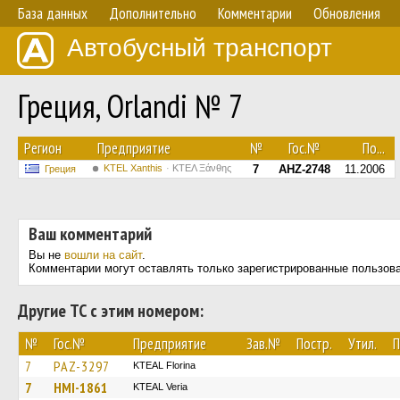
База данных
Дополнительно
Комментарии
Обновления
Автобусный транспорт
Греция, Orlandi № 7
Регион
Предприятие
№
Гос.№
По...
KTEL Xanthis
ΚΤΕΛ Ξάνθης
7
AHZ-2748
11.2006
Греция
Ваш комментарий
Вы не
вошли на сайт
.
Комментарии могут оставлять только зарегистрированные пользов
Другие ТС с этим номером:
№
Гос.№
Предприятие
Зав.№
Постр.
Утил.
П
7
PAZ-3297
KTEAL Florina
7
HMI-1861
KTEAL Veria