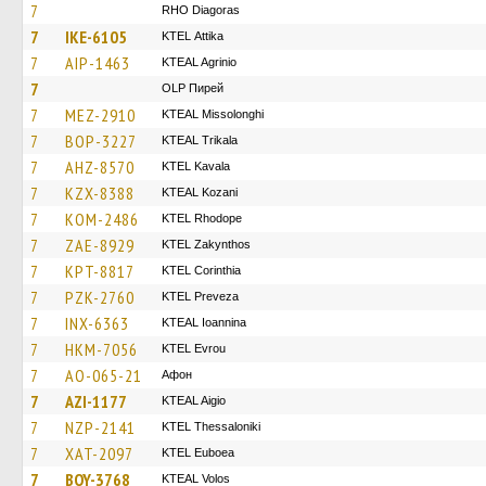
7
RHO Diagoras
7
IKE-6105
KΤΕL Αttika
7
AIP-1463
KTEAL Agrinio
7
OLP Пирей
7
MEZ-2910
KTEAL Missolonghi
7
BOP-3227
KTEAL Trikala
7
AHZ-8570
KTEL Kavala
7
KZX-8388
KTEAL Kozani
7
KOM-2486
KTEL Rhodope
7
ZAE-8929
KTEL Zakynthos
7
KPT-8817
KTEL Corinthia
7
PZK-2760
KTEL Preveza
7
INX-6363
KTEAL Ioannina
7
HKM-7056
KTEL Evrou
7
AO-065-21
Афон
7
AZI-1177
KTEAL Aigio
7
NZP-2141
KTEL Thessaloniki
7
XAT-2097
ΚΤΕL Euboea
7
BOY-3768
KTEAL Volos