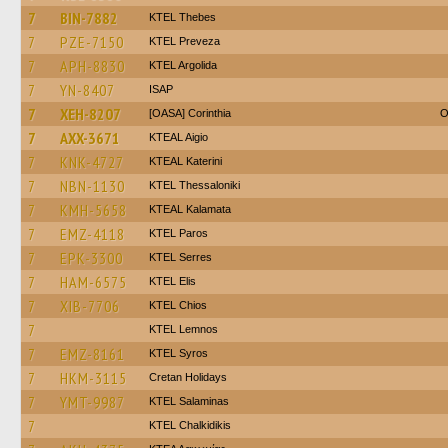
7
BIN-7882
KTEL Thebes
7
PZE-7150
KTEL Preveza
7
APH-8830
KTEL Argolida
7
YN-8407
ISAP
7
XEH-8207
[OASA] Corinthia
O
7
AXX-3671
KTEAL Aigio
7
KNK-4727
KTEAL Katerini
7
NBN-1130
KTEL Thessaloniki
7
KMH-5658
KTEAL Kalamata
7
EMZ-4118
KTEL Paros
7
EPK-3300
KTEL Serres
7
HAM-6575
KTEL Elis
7
XIB-7706
KTEL Chios
7
KTEL Lemnos
7
EMZ-8161
KTEL Syros
7
HKM-3115
Cretan Holidays
7
YMT-9987
KTEL Salaminas
7
ΚΤΕL Chalkidikis