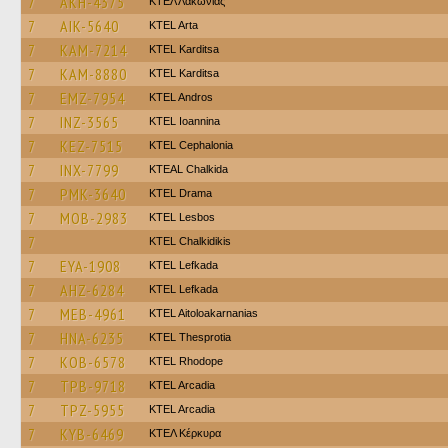
7
AKH-4375
ΚΤΕΛ Λακωνίας
7
AIK-5640
KTEL Arta
7
KAM-7214
ΚΤΕL Karditsa
7
KAM-8880
ΚΤΕL Karditsa
7
EMZ-7954
KTEL Andros
7
INZ-3565
KTEL Ioannina
7
KEZ-7515
KTEL Cephalonia
7
INX-7799
KTEAL Chalkida
7
PMK-3640
KTEL Drama
7
MOB-2983
KTEL Lesbos
7
ΚΤΕL Chalkidikis
7
EYA-1908
KTEL Lefkada
7
AHZ-6284
KTEL Lefkada
7
MEB-4961
KTEL Aitoloakarnanias
7
HNA-6235
KTEL Thesprotia
7
KOB-6578
KTEL Rhodope
7
TPB-9718
KTEL Arcadia
7
TPZ-5955
KTEL Arcadia
7
KYB-6469
ΚΤΕΛ Κέρκυρα