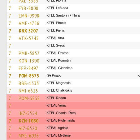
7
PAE-3383
KTEL Florina
7
EYB-8808
KTEL Lefkada
7
EMN-9998
KTEL Santorini / Thira
7
AME-4756
ΚΤΕL Phocis
7
KNX-5207
KTEL Pieria
7
ATK-5745
KTEAL Arta
7
KTEL Syros
7
PMB-5857
KTEAL Drama
7
KON-1300
KTEAL Komotini
7
EEP-8497
KTEAL Giannitsa
7
POM-8375
(9) Родос
Κ
7
BBB-1533
ΚΤΕL Magnesia
7
NMI-6625
ΚΤΕL Chalkidikis
7
POM-5858
ΚΤΕL Rodou
7
KTEAL Veria
7
INZ-5554
KTEL Chania–Reth.
7
KZN-1080
KTEAL Ptolemaida
7
AIZ-6520
KTEAL Agrinio
7
MYE-6933
KTEAL Mytilene