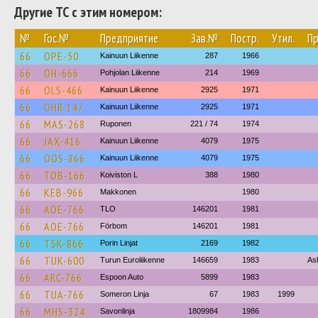
Другие ТС с этим номером:
№
Гос.№
Предприятие
Зав.№
Постр.
Утил.
Пр
66
OPE-50
Kainuun Liikenne
287
1966
66
OH-666
Pohjolan Liikenne
214
1969
66
OLS-466
Kainuun Liikenne
2925
1971
66
OHR-147
Kainuun Liikenne
2925
1971
66
MAS-268
Ruponen
221 / 74
1974
66
JAX-416
Kainuun Liikenne
4079
1975
66
OOS-866
Kainuun Liikenne
4079
1975
66
TOB-166
Koiviston L
388
1980
66
KEB-966
Makkonen
1980
66
AOE-766
TLO
146201
1981
66
AOE-766
Förbom
146201
1981
66
TSK-866
Porin Linjat
2169
1982
66
TUK-600
Turun Euroliikenne
146659
1983
As
66
ARC-766
Espoon Auto
5899
1983
66
TUA-766
Someron Linja
67
1983
1999
66
MHS-324
Savonlinja
1809984
1986