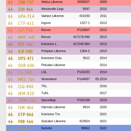
66
CNK-747
Vekka Liikenne
S090027
2009
66
ZJH-466
Westendin Linja
9047
2010
66
GPA-314
Vainion Liikenne
416190
2011
66
CTF-611
Ingves
1327-1
2013
66
JLP-766
Revon
P133607
2013
66
NMP-441
Revon
417178 840
2013
66
VZF-762
Koiviston L
417245 894
2013
66
ILB-500
Pohjolan Liikenne
1304-2
2013
66
UYS-472
Koiviston Oulu
3612
2014
66
OUR-606
Pekolan Liikenne
2014
66
ILL-580
LSL
P143243
2014
66
MRS-766
Ventoniemi
P144697
05.2014
66
CLG-866
TKL
2016
66
JKM-820
TuKL
2017
66
ZMM-166
Savonlinja
P192168
2019
66
ISM-466
Härmän Liikenne
9914
2020
66
ETP-866
Koiviston Tre
2021
66
FRB-566
Soisalon Liikenne
423824
2021
66
LPM-575
Nyholm
38661
2022