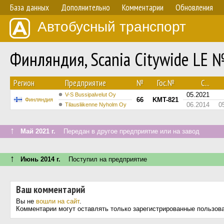
База данных
Дополнительно
Комментарии
Обновления
Автобусный транспорт
Финляндия, Scania Citywide LE 
Регион
Предприятие
№
Гос.№
С...
05.2021
V-S Bussipalvelut Oy
66
KMT-821
Финляндия
06.2014
0
Tilausliikenne Nyholm Oy
↑
Май 2021 г.
Передан в другое предприятие или на завод
↑
Июнь 2014 г.
Поступил на предприятие
Ваш комментарий
Вы не
вошли на сайт
.
Комментарии могут оставлять только зарегистрированные пользов