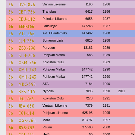
66
UVE-826
Vainion Liikenne
1196
1986
66
EBT-736
Transbus
6417
1986
66
EEU-112
Pekolan Liikenne
6653
1987
66
EEH-366
Länsilinjat
147248
1987
66
VTJ-666
A & J Hautamäki
147402
1988
66
EJN-766
Someron Linja
6820
1988
66
ZBX-296
Porvoon
13181
1989
66
KLH-266
Pohjolan Matka
585
1989
66
OSM-566
Koiviston Oulu
1989
66
XMH-243
Pohjolan Matka
147742
1990
66
XMH-243
Pohjolan Matka
147742
1990
66
MKC-395
STA
7184
1990
66
BFB-115
Nyholm
7096
1990
2011
66
IFO-766
Koiviston Oulu
7273
1991
66
JBA-630
Vantaan Liikenne
7379
1991
66
EGJ-114
Pohjolan Liikenne
625-95
1995
66
OGX-266
Mörö
813-97
1997
66
BYS-732
Paunu
377-00
2000
66
GEJ-471
HelB
50
2000
Ex