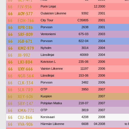
66
FJV-956
Porin Linjat
12.2000
66
AOY-377
Oulaisten Liikenne
9392
2001
66
EOH-766
City Tour
C35805
2001
66
RPR-186
Porvoon
2638
2001
66
SRF-809
Ventoniemi
675-03
2003
66
JGB-671
Porvoon
822-04
2004
66
KMZ-979
Nyholm
3014
2004
66
JII-992
Länsilinjat
40069
2004
66
LKI-804
Koiviston L
235-06
2006
66
UXY-666
Vainion Liikenne
11197
2006
66
NGR-564
Länsilinjat
153-06
2006
66
CLK-334
Porvoon
3482
2006
66
SLX-789
OTP
3950
2007
66
XEY-606
Kuopion
2007
66
SBY-147
Pohjolan Matka
218-07
2007
66
KMA-771
OTP
3819
2007
66
CIU-866
Korsisaari
4208
2008
66
VVA-906
Härmän Liikenne
6608
04.2008
to 