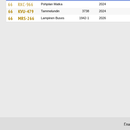
66
RXC-966
Pohjolan Matka
2024
66
KVU-479
Tammelundin
3738
2024
66
MRS-266
Lampinen Buses
1942-1
2026
Гл