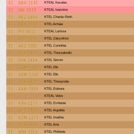
32
KBH-2143
KTEAL Kavalas
32
INK-3839
KTEAL Ioannina
32
HKZ-6869
KTEL Chania–Reth.
32
AXX-2700
KTEL Achaia
32
PIT-8111
KTEAL Larissa
32
KYH-3632
KTEL Zakynthos
32
AKZ-2001
KTEL Corinthia
32
NEA-3433
KTEL Thessaloniki
32
EPK-2424
KTEL Serres
32
ZKM-5399
KTEL Elis
32
AXM-5200
KTEL Elis
32
HNA-6827
KTEL Thesprotia
32
XAN-7939
ΚΤΕL Euboea
32
KTEAL Volos
32
KYH-1177
ΚΤΕL Evritania
32
APT-2432
KTEL Argolida
32
KZM-1675
KTEL Imathia
32
ATH-6568
KTEL Arta
32
MIM-3919
ΚΤΕL Phthiotis