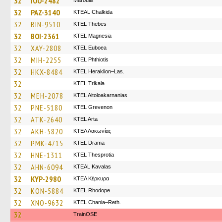
32
IOO-2482
Maroulis
32
PAZ-3140
KTEAL Chalkida
32
BIN-9510
KTEL Thebes
32
BOI-2361
ΚΤΕL Magnesia
32
XAY-2808
ΚΤΕL Euboea
32
MIH-2255
ΚΤΕL Phthiotis
32
HKX-8484
KTEL Heraklion–Las.
32
ΚΤΕL Τrikala
32
MEH-2078
KTEL Aitoloakarnanias
32
PNE-5180
ΚΤΕL Grevenon
32
ATK-2640
KTEL Arta
32
AKH-5820
ΚΤΕΛ Λακωνίας
32
PMK-4715
KTEL Drama
32
HNE-1311
KTEL Thesprotia
32
AHN-6094
KTEAL Kavalas
32
KYP-2980
ΚΤΕΛ Κέρκυρα
32
KON-5884
KTEL Rhodope
32
XNO-9632
KTEL Chania–Reth.
32
TrainΟSE