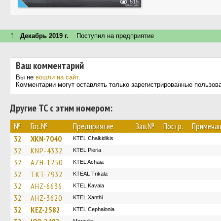
515
↑
Декабрь 2019 г.
Поступил на предприятие
Ваш комментарий
Вы не
вошли на сайт
.
Комментарии могут оставлять только зарегистрированные пользов
Другие ТС с этим номером:
№
Гос.№
Предприятие
Зав.№
Постр.
Примеча
32
XKN-7040
ΚΤΕL Chalkidikis
32
KNP-4332
KTEL Pieria
32
AZH-1250
KTEL Achaia
32
TKT-7932
KTEAL Trikala
32
AHZ-6636
KTEL Kavala
32
AHZ-3620
KTEL Xanthi
32
KEZ-2582
KTEL Cephalonia