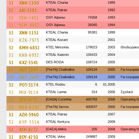
32
XNH-2350
KTEAL Chania
1989
32
AXI-5585
KTEAL Patras
1992
32
YEH-7432
OSY Афины
74358
1993
32
YEM-4932
OSY Афины
26065
1994
32
XNN-1152
KTEAL Chania
95381
1999
32
KZK-7973
KTEAL Kozani
2001
32
KMH-6832
KTEL Messinia
178023
2003
Θεοδωρακο
32
KNX-6932
KTEAL Katerini
106433
2004
32
KXZ-5341
DES RODA
108724
2005
32
XKP-2697
[TheTA] Chalkidikis
109134
2005
Για λογαρι
32
XKP-2697
[TheTA] Chalkidikis
109134
2005
Για λογαρι
32
POT-5174
ΚΤΕL Rodou
6
01.2005
32
MIX-9114
KTEAL Lamia
314
2006
Σχολικά
32
XEH-8292
[OASA] Corinthia
600783
2006
Operating 
32
NKH-6242
[TheTA] Serres
600537
2006
Για λογαρι
32
AZH-5960
KTEAL Patras
2007
32
KYP-5554
KTEAL Kerkyra
2008
32
XEH-8272
[ΟΑΣΑ] Αttikis
205
2008
Operating 
32
BOY-4250
KTEAL Volos
249887
2009