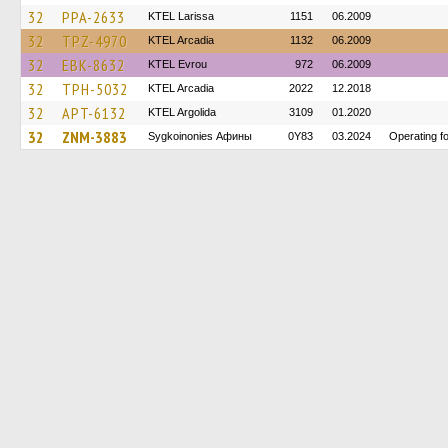
32
PPA-2633
KTEL Larissa
1151
06.2009
32
TPZ-4970
KTEL Arcadia
1132
06.2009
32
EBK-8632
KTEL Evrou
972
06.2009
32
TPH-5032
KTEL Arcadia
2022
12.2018
32
APT-6132
KTEL Argolida
3109
01.2020
32
ZNM-3883
Sygkoinonies Афины
0Y83
03.2024
Operating 