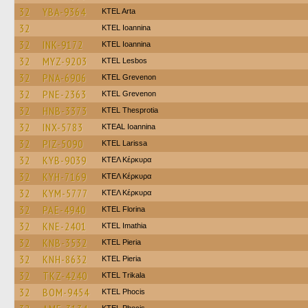
32
YBA-9364
KTEL Arta
32
KTEL Ioannina
32
INK-9172
KTEL Ioannina
32
MYZ-9203
KTEL Lesbos
32
PNA-6906
ΚΤΕL Grevenon
32
PNE-2363
ΚΤΕL Grevenon
32
HNB-3373
KTEL Thesprotia
32
INX-5783
KTEAL Ioannina
32
PIZ-5090
KTEL Larissa
32
KYB-9039
ΚΤΕΛ Κέρκυρα
32
KYH-7169
ΚΤΕΛ Κέρκυρα
32
KYM-5777
ΚΤΕΛ Κέρκυρα
32
PAE-4940
KTEL Florina
32
KNE-2401
KTEL Imathia
32
KNB-3532
KTEL Pieria
32
KNH-8632
KTEL Pieria
32
TKZ-4240
ΚΤΕL Τrikala
32
BOM-9454
ΚΤΕL Phocis