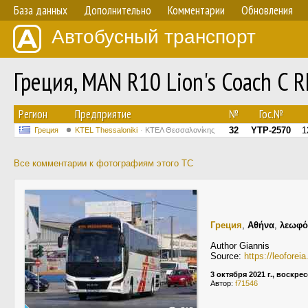
База данных
Дополнительно
Комментарии
Обновления
Автобусный транспорт
Греция, MAN R10 Lion's Coach C
Регион
Предприятие
№
Гос.№
32
YTP-2570
1
Греция
KTEL Thessaloniki
ΚΤΕΛ Θεσσαλονίκης
Все комментарии к фотографиям этого ТС
Греция
,
Αθήνα
,
λεωφό
Author Giannis
Source:
https://leofore
3 октября 2021 г., воскре
Автор:
f71546