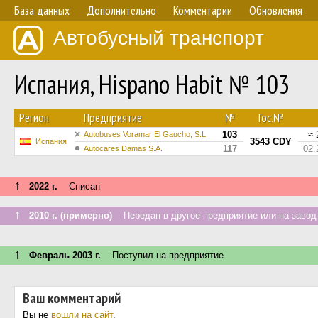
База данных
Дополнительно
Комментарии
Обновления
Автобусный транспорт
Испания, Hispano Habit № 103
Регион
Предприятие
№
Гос.№
103
≈ 
Autobuses Voramar El Gaucho, S.L.
3543 CDY
Испания
117
02.
Autocares Damas S.A.
↑
2022 г.
Списан
↑
2010 г. (примерно)
Передан в другое предприятие или на завод
↑
Февраль 2003 г.
Поступил на предприятие
Ваш комментарий
Вы не
вошли на сайт
.