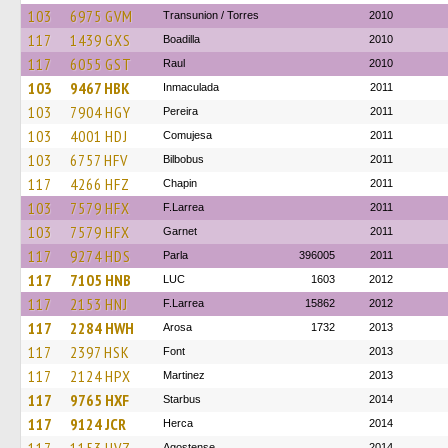
103
6975 GVM
Transunion / Torres
2010
117
1439 GXS
Boadilla
2010
117
6055 GST
Raul
2010
103
9467 HBK
Inmaculada
2011
103
7904 HGY
Pereira
2011
103
4001 HDJ
Comujesa
2011
103
6757 HFV
Bilbobus
2011
117
4266 HFZ
Chapin
2011
103
7579 HFX
F.Larrea
2011
103
7579 HFX
Garnet
2011
117
9274 HDS
Parla
396005
2011
117
7105 HNB
LUC
1603
2012
117
2153 HNJ
F.Larrea
15862
2012
117
2284 HWH
Arosa
1732
2013
117
2397 HSK
Font
2013
117
2124 HPX
Martinez
2013
117
9765 HXF
Starbus
2014
117
9124 JCR
Herca
2014
Agostense
2014