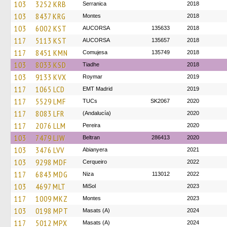
103
3252 KRB
Serranica
2018
103
8437 KRG
Montes
2018
103
6002 KST
AUCORSA
135633
2018
117
5113 KST
AUCORSA
135657
2018
117
8451 KMN
Comujesa
135749
2018
103
8033 KSD
Tiadhe
2018
103
9133 KVX
Roymar
2019
117
1065 LCD
EMT Madrid
2019
117
5529 LMF
TUCs
SK2067
2020
117
8083 LFR
(Andalucía)
2020
117
2076 LLM
Pereira
2020
103
7479 LJW
Beltran
286413
2020
103
3476 LVV
Abianyera
2021
103
9298 MDF
Cerqueiro
2022
117
6843 MDG
Niza
113012
2022
103
4697 MLT
MiSol
2023
117
1009 MKZ
Montes
2023
103
0198 MPT
Masats (A)
2024
117
5012 MPX
Masats (A)
2024