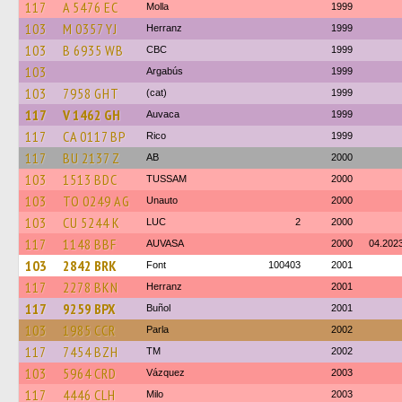
117
A 5476 EC
Molla
1999
103
M 0357 YJ
Herranz
1999
103
B 6935 WB
CBC
1999
103
Argabús
1999
103
7958 GHT
(cat)
1999
117
V 1462 GH
Auvaca
1999
117
CA 0117 BP
Rico
1999
117
BU 2137 Z
AB
2000
103
1513 BDC
TUSSAM
2000
103
TO 0249 AG
Unauto
2000
103
CU 5244 K
LUC
2
2000
117
1148 BBF
AUVASA
2000
04.202
103
2842 BRK
Font
100403
2001
117
2278 BKN
Herranz
2001
117
9259 BPX
Buñol
2001
103
1985 CCR
Parla
2002
117
7454 BZH
TM
2002
103
5964 CRD
Vázquez
2003
117
4446 CLH
Milo
2003