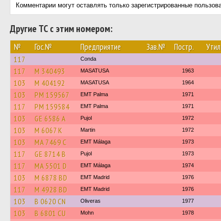
Комментарии могут оставлять только зарегистрированные пользов
Другие ТС с этим номером:
№
Гос.№
Предприятие
Зав.№
Постр.
Утил
117
Conda
117
M 340493
MASATUSA
1963
103
M 404192
MASATUSA
1964
103
PM 159567
EMT Palma
1971
117
PM 159584
EMT Palma
1971
103
GE 6586 A
Pujol
1972
103
M 6067 K
Martin
1972
103
MA 7469 C
EMT Málaga
1973
117
GE 8714 B
Pujol
1973
117
MA 5501 D
EMT Málaga
1974
103
M 6878 BD
EMT Madrid
1976
117
M 4928 BD
EMT Madrid
1976
103
B 0620 CN
Oliveras
1977
103
B 6801 CU
Mohn
1978