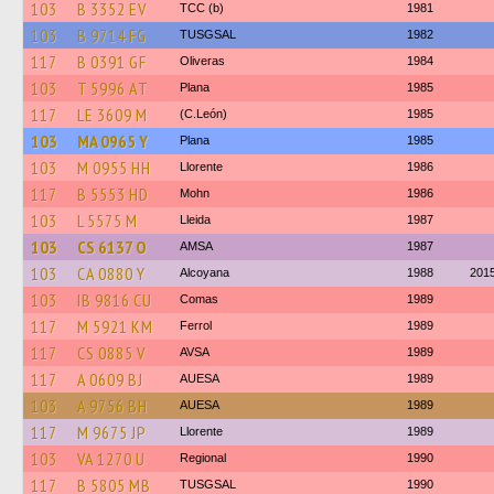
103
B 3352 EV
TCC (b)
1981
103
B 9714 FG
TUSGSAL
1982
117
B 0391 GF
Oliveras
1984
103
T 5996 AT
Plana
1985
117
LE 3609 M
(C.León)
1985
103
MA 0965 Y
Plana
1985
103
M 0955 HH
Llorente
1986
117
B 5553 HD
Mohn
1986
103
L 5575 M
Lleida
1987
103
CS 6137 O
AMSA
1987
103
CA 0880 Y
Alcoyana
1988
201
103
IB 9816 CU
Comas
1989
117
M 5921 KM
Ferrol
1989
117
CS 0885 V
AVSA
1989
117
A 0609 BJ
AUESA
1989
103
A 9756 BH
AUESA
1989
117
M 9675 JP
Llorente
1989
103
VA 1270 U
Regional
1990
117
B 5805 MB
TUSGSAL
1990