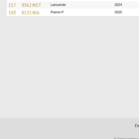
117
9362 MST
Lanzarote
2024
103
8132 NJG
Puerto P
2025
Г