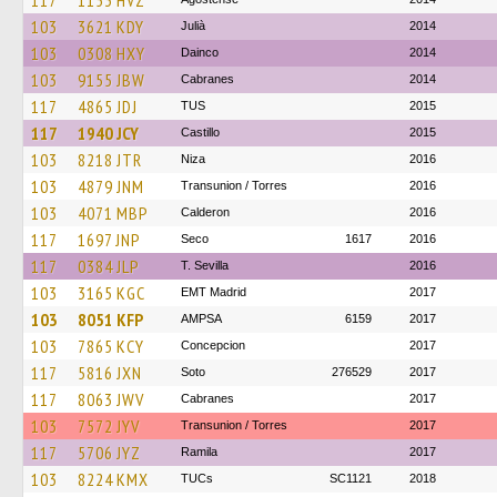
117
1153 HVZ
103
3621 KDY
Julià
2014
103
0308 HXY
Dainco
2014
103
9155 JBW
Cabranes
2014
117
4865 JDJ
TUS
2015
117
1940 JCY
Castillo
2015
103
8218 JTR
Niza
2016
103
4879 JNM
Transunion / Torres
2016
103
4071 MBP
Calderon
2016
117
1697 JNP
Seco
1617
2016
117
0384 JLP
T. Sevilla
2016
103
3165 KGC
EMT Madrid
2017
103
8051 KFP
AMPSA
6159
2017
103
7865 KCY
Concepcion
2017
117
5816 JXN
Soto
276529
2017
117
8063 JWV
Cabranes
2017
103
7572 JYV
Transunion / Torres
2017
117
5706 JYZ
Ramila
2017
103
8224 KMX
TUCs
SC1121
2018