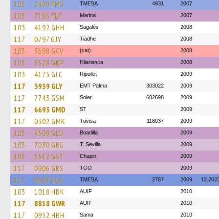
103
2499 FMS
TMESA
4931
2007
103
7105 FLF
Marina
2007
103
4192 GHH
Sagalés
2008
117
0797 GJY
Tiadhe
2008
103
3698 GCV
(cat)
2008
103
3528 GKP
Hilarienca
2008
103
4175 GLC
Ripollet
2009
117
3939 GLY
EMT Palma
303022
2009
117
7743 GSM
Soler
602698
2009
117
6693 GMD
ST
2009
117
0302 GMK
Tuvisa
118037
2009
103
4509 GLD
Boadilla
2009
103
7030 GRG
T. Sevilla
2009
103
5512 GST
Chapin
2009
117
0906 GRS
TGO
2009
117
8607 GLX
TMESA
2787
2009
12.202
103
1018 HBK
AUIF
2010
117
8818 GWR
AUIF
2010
117
0952 HBH
Sama
2010