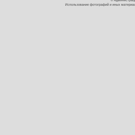
© Администрац
Использование фотографий и иных материало