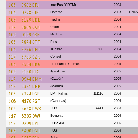
103
5962 DFJ
InterBus (CRTM)
2003
103
0228 CJK
Llorente
2003
11.202
103
5129 DDL
Tiadhe
2004
117
5869 CXN
Union
2004
103
0159 CRR
Medtrast
2004
103
7874 CTT
Rios
2004
103
8276 DFP
JCastro
866
2004
117
3783 CZK
Consol
2004
103
2584 DKG
Transunion / Torres
2005
103
5140 DJC
Agostense
2005
117
0944 DMM
(C.León)
2005
117
2371 DHP
(Madrid)
2005
103
7224 FGB
EMT Palma
111116
2006
103
4170 FGT
(Canarias)
2006
103
4638 DWK
TUS
4441
2006
117
3383 DWJ
Edetania
2006
117
9299 DYL
TUSSAM
2006
103
6490 FGH
TUS
2006
Soler
2006