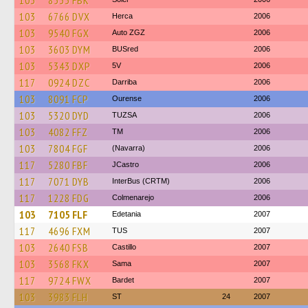
103
8533 FBK
103
6766 DVX
Herca
2006
103
9540 FGX
Auto ZGZ
2006
103
3603 DYM
BUSred
2006
103
5343 DXP
5V
2006
117
0924 DZC
Darriba
2006
103
8091 FCP
Ourense
2006
103
5320 DYD
TUZSA
2006
103
4082 FFZ
TM
2006
103
7804 FGF
(Navarra)
2006
117
5280 FBF
JCastro
2006
117
7071 DYB
InterBus (CRTM)
2006
117
1228 FDG
Colmenarejo
2006
103
7105 FLF
Edetania
2007
117
4696 FXM
TUS
2007
103
2640 FSB
Castillo
2007
103
3568 FKX
Sama
2007
117
9724 FWX
Bardet
2007
103
3983 FLH
ST
24
2007