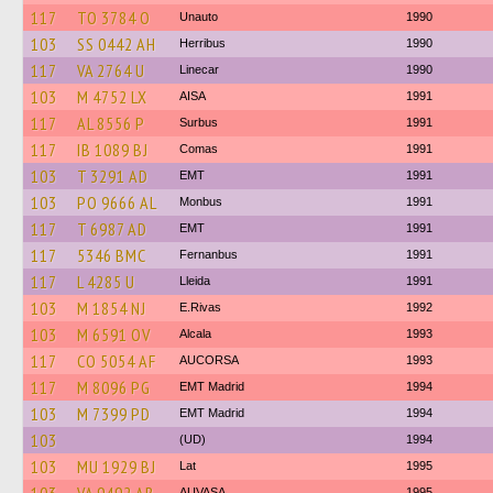
117
TO 3784 O
Unauto
1990
103
SS 0442 AH
Herribus
1990
117
VA 2764 U
Linecar
1990
103
M 4752 LX
AISA
1991
117
AL 8556 P
Surbus
1991
117
IB 1089 BJ
Comas
1991
103
T 3291 AD
EMT
1991
103
PO 9666 AL
Monbus
1991
117
T 6987 AD
EMT
1991
117
5346 BMC
Fernanbus
1991
117
L 4285 U
Lleida
1991
103
M 1854 NJ
E.Rivas
1992
103
M 6591 OV
Alcala
1993
117
CO 5054 AF
AUCORSA
1993
117
M 8096 PG
EMT Madrid
1994
103
M 7399 PD
EMT Madrid
1994
103
(UD)
1994
103
MU 1929 BJ
Lat
1995
AUVASA
1995