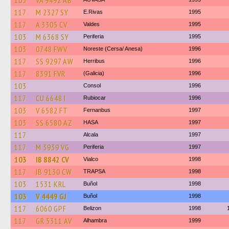
103
VA 9492 AB
117
M 2327 SY
E.Rivas
1995
117
A 3305 CV
Valdes
1995
103
M 6368 SY
Periferia
1995
103
0748 FWV
Noreste (Cersa/ Anesa)
1996
117
SS 9297 AW
Herribus
1996
117
8391 FVR
(Galicia)
1996
103
Consol
1996
117
CU 6648 I
Rubiocar
1996
103
V 6582 FT
Fernanbus
1997
103
SS 6580 AZ
HASA
1997
117
Alcala
1997
117
M 3939 VG
Periferia
1997
103
IB 8842 CV
Vialco
1998
117
IB 9130 CW
TRAPSA
1998
103
1531 KRL
Buñol
1998
103
V 4449 GJ
Buñol
1998
117
6060 GPF
Belizon
1998
117
GR 5311 AV
Alhambra
1999