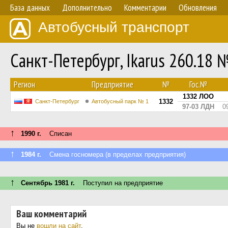
База данных
Дополнительно
Комментарии
Обновления
Автобусный транспорт
Санкт-Петербург, Ikarus 260.18 
Регион
Предприятие
№
Гос.№
1332 ЛОО
1332
Санкт-Петербург
Автобусный парк № 1
97-03 ЛДН
0
↑
1990 г.
Списан
↑
1984 г.
Смена госномера (в пределах предприятия)
↑
Сентябрь 1981 г.
Поступил на предприятие
Ваш комментарий
Вы не
вошли на сайт
.