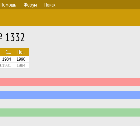
Помощь
Форум
Поиск
№ 1332
С...
По...
1984
1990
9.1981
1984