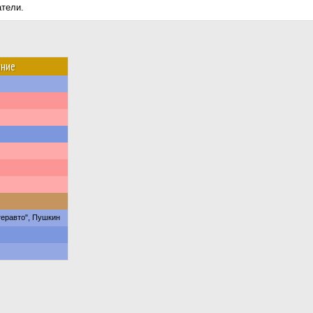
атели.
ние
еравто", Пушкин