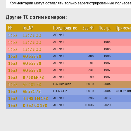
Комментарии могут оставлять только зарегистрированные пользов
Другие ТС с этим номером:
№
Гос.№
Предприятие
Зав.№
Постр.
Примеча
1332
1332 ЛОО
АП № 1
1332
1332 ЛОО
АП № 1
1984
1332
1332 ЛОО
АП № 1
1985
1332
АО 358 78
АП № 1
388
1996
1332
АО 358 78
АП № 1
91
1997
1332
АО 358 78
АП № 1
241
1997
1332
В 768 ЕР 78
АП № 1
99
1997
1332
АЕ 581 78
ПА, неэкспл.
5010
2004
1332
АЕ 581 78
НТА-СПб
5010
2004
ООО "Пит
1332
Т 648 ТМ 178
АП № 1
296
2016
1332
К 232 СО 198
АП № 1
10036
2020