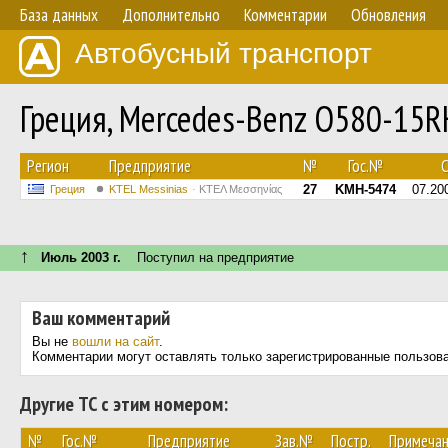
База данных
Дополнительно
Комментарии
Обновления
Автобусный транспорт
Греция, Mercedes-Benz O580-15R
Регион
Предприятие
№
Гос.№
С
27
KMH-5474
07.20
Греция
KTEL Messinias
ΚΤΕΛ Μεσσηνίας
↑
Июль 2003 г.
Поступил на предприятие
Ваш комментарий
Вы не
вошли на сайт
.
Комментарии могут оставлять только зарегистрированные пользов
Другие ТС с этим номером:
№
Гос.№
Предприятие
Зав.№
Постр.
Примеча