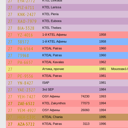
27
EYA-2772
KTEL Lefkada
27
PIZ-6711
KTEL Larissa
27
KNK-2427
KTEL Pieria
27
XAO-7979
ΚΤΕL Euboea
27
BIA-3328
KTEL Thebes
27
YZ-4016
1-й KTEL Афины
1958
27
38572
1-й KTEL Афины
1958
27
PA-6564
KTEAL Patras
1960
27
73968
KTEAL Patras
1960
27
PA-6657
KTEAL Kavalas
1962
27
Аттика, прочие
1981
Μουσειακό
27
PE-9556
KTEAL Patras
1981
27
YN-8427
ISAP
1981
27
YAE-2327
3rd SEP
1984
27
YEH-7427
OSY Афины
74230
1993
27
ZAE-6522
KTEL Zakynthos
77073
1994
27
YEM-4927
OSY Афины
26060
1994
27
HKH-1391
KTEAL Chania
1995
27
AZA-3722
KTEAL Patras
3113
1996