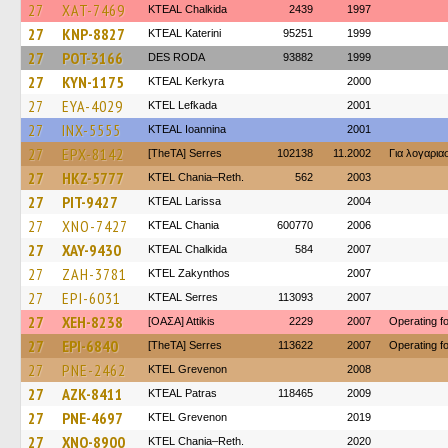
27
XAT-7469
KTEAL Chalkida
2439
1997
27
KNP-8827
KTEAL Katerini
95251
1999
27
POT-3166
DES RODA
93882
1999
27
KYN-1175
KTEAL Kerkyra
2000
27
EYA-4029
KTEL Lefkada
2001
27
INX-5555
KTEAL Ioannina
2001
27
EPX-8142
[TheTA] Serres
102138
11.2002
Για λογαρι
27
HKZ-5777
KTEL Chania–Reth.
562
2003
27
PIT-9427
KTEAL Larissa
2004
27
XNO-7427
KTEAL Chania
600770
2006
27
XAY-9430
KTEAL Chalkida
584
2007
27
ZAH-3781
KTEL Zakynthos
2007
27
EPI-6031
KTEAL Serres
113093
2007
27
XEH-8238
[ΟΑΣΑ] Αttikis
2229
2007
Operating 
27
EPI-6840
[TheTA] Serres
113622
2007
Operating 
27
PNE-2462
ΚΤΕL Grevenon
2008
27
AZK-8411
KTEAL Patras
118465
2009
27
PNE-4697
ΚΤΕL Grevenon
2019
27
XNO-8900
KTEL Chania–Reth.
2020