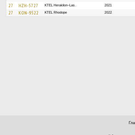
27
HZH-5727
KTEL Heraklion–Las.
2021
27
KON-9522
KTEL Rhodope
2022
Гл