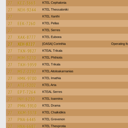
27
KEZ-3663
KTEL Cephalonia
27
NEH-9244
KTEL Thessaloniki
27
KTEL Xanthi
27
EEK-7260
KTEL Pellas
27
KTEL Serres
27
XAK-8777
ΚΤΕL Euboea
27
XEH-8227
[OASA] Corinthia
Operating 
27
TKN-9827
KTEAL Trikala
27
MIM-3270
ΚΤΕL Phthiotis
27
TKH-5959
ΚΤΕL Τrikala
27
MEZ-2292
KTEL Aitoloakarnanias
27
HMK-9700
KTEL Imathia
27
ATE-3202
KTEL Arta
27
EPT-7264
KTEAL Serres
27
INH-6230
KTEL Ioannina
27
PMK-3910
KTEL Drama
27
XKM-3378
ΚΤΕL Chalkidikis
27
PNA-6445
ΚΤΕL Grevenon
27
HNA-6687
KTEL Thesprotia