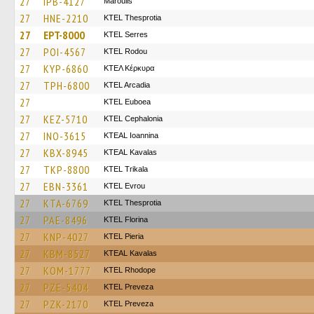
27
IPB-4127
Maroulis
27
HNE-2210
KTEL Thesprotia
27
EPT-8000
KTEL Serres
27
POI-4567
ΚΤΕL Rodou
27
KYP-6860
ΚΤΕΛ Κέρκυρα
27
TPH-6800
KTEL Arcadia
27
ΚΤΕL Euboea
27
KEZ-5710
KTEL Cephalonia
27
INO-3615
KTEAL Ioannina
27
KBX-8945
KTEAL Kavalas
27
TKP-8800
ΚΤΕL Τrikala
27
EBN-3361
KTEL Evrou
27
KTA-6769
KTEL Thesprotia
27
PAE-8496
KTEL Florina
27
KNP-4027
KTEL Pieria
27
KBM-8527
KTEAL Kavalas
27
KOM-1777
KTEL Rhodope
27
PZE-5404
KTEL Preveza
27
PZK-2170
KTEL Preveza