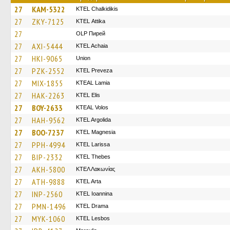
27
KAM-5322
ΚΤΕL Chalkidikis
27
ZKY-7125
KΤΕL Αttika
27
OLP Пирей
27
AXI-5444
KTEL Achaia
27
HKI-9065
Union
27
PZK-2552
KTEL Preveza
27
MIX-1855
KTEAL Lamia
27
HAK-2263
KTEL Elis
27
BOY-2633
KTEAL Volos
27
HAH-9562
KTEL Argolida
27
BOO-7237
ΚΤΕL Magnesia
27
PPH-4994
KTEL Larissa
27
BIP-2332
KTEL Thebes
27
AKH-5800
ΚΤΕΛ Λακωνίας
27
ATH-9888
KTEL Arta
27
INP-2560
KTEL Ioannina
27
PMN-1496
KTEL Drama
27
MYK-1060
KTEL Lesbos