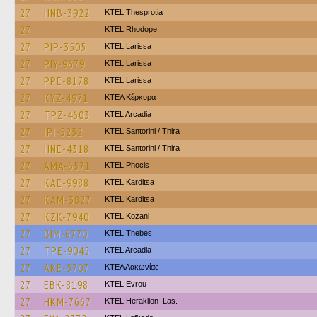
27
HNB-3922
KTEL Thesprotia
27
KTEL Rhodope
27
PIP-3505
KTEL Larissa
27
PIY-9679
KTEL Larissa
27
PPE-8178
KTEL Larissa
27
KYZ-4971
ΚΤΕΛ Κέρκυρα
27
TPZ-4603
KTEL Arcadia
27
IPI-5252
KTEL Santorini / Thira
27
HNE-4318
KTEL Santorini / Thira
27
AMA-6571
ΚΤΕL Phocis
27
KAE-9988
ΚΤΕL Karditsa
27
KAM-3827
ΚΤΕL Karditsa
27
KZK-7940
ΚΤΕL Kozani
27
BIM-6770
KTEL Thebes
27
TPE-9045
KTEL Arcadia
27
AKE-5707
ΚΤΕΛ Λακωνίας
27
EBK-8198
KTEL Evrou
27
HKM-7667
KTEL Heraklion–Las.