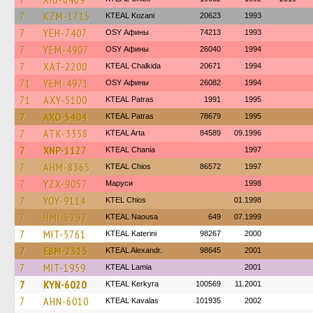
7
KZM-1715
KTEAL Kozani
20623
1993
7
YEH-7407
OSY Афины
74213
1993
7
YEM-4907
OSY Афины
26040
1994
7
XAT-2200
KTEAL Chalkida
20671
1994
71
YEM-4971
OSY Афины
26082
1994
71
AXY-5100
KTEAL Patras
1991
1995
7
AXO-5404
KTEAL Patras
78679
1995
7
ATK-3358
KTEAL Arta
84589
09.1996
7
XNP-1127
KTEAL Chania
1997
7
AHM-8365
KTEAL Chios
86572
1997
7
YZX-9057
Маруси
1998
7
YOY-9114
KTEL Chios
01.1998
7
HMI-6292
KTEAL Naousa
649
07.1999
7
MIT-5761
KTEAL Katerini
98267
2000
7
EBM-2315
KTEAL Alexandr.
98645
2001
7
MIT-1959
KTEAL Lamia
2001
7
KYN-6020
KTEAL Kerkyra
100569
11.2001
7
AHN-6010
KTEAL Kavalas
101935
2002