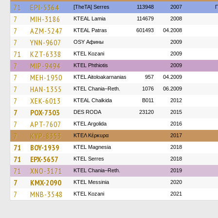
71
EPI-5364
[TheTA] Serres
113948
2007
Γ
7
MIH-3186
KTEAL Lamia
114679
2008
7
AZM-5247
KTEAL Patras
601493
04.2008
7
YNN-9607
OSY Афины
2009
71
KZT-6338
ΚΤΕL Kozani
2009
7
MIP-9494
ΚΤΕL Phthiotis
2009
7
MEH-1950
KTEL Aitoloakarnanias
957
04.2009
7
HAN-1355
KTEL Chania–Reth.
1076
06.2009
7
XEK-6013
KTEAL Chalkida
B011
2012
7
POX-7303
DES RODA
23120
2015
7
APT-7607
KTEL Argolida
2016
7
KYP-8353
ΚΤΕΛ Κέρκυρα
2017
71
BOY-1939
ΚΤΕL Magnesia
2018
71
EPX-5657
KTEL Serres
2018
71
XNO-3171
KTEL Chania–Reth.
2019
7
KMX-2090
KTEL Messinia
2020
7
MNB-3548
ΚΤΕL Kozani
2021