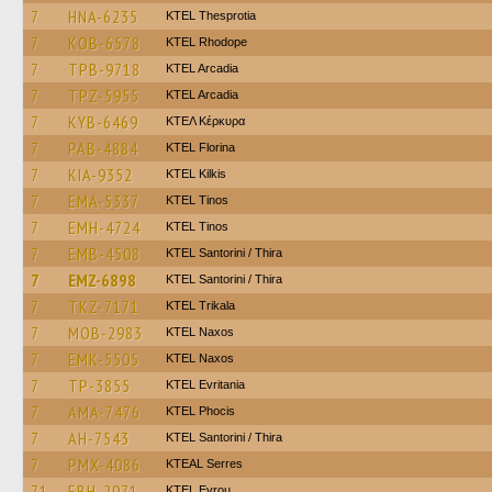
7
HNA-6235
KTEL Thesprotia
7
KOB-6578
KTEL Rhodope
7
TPB-9718
KTEL Arcadia
7
TPZ-5955
KTEL Arcadia
7
KYB-6469
ΚΤΕΛ Κέρκυρα
7
PAB-4884
KTEL Florina
7
KIA-9352
KTEL Kilkis
7
EMA-5337
KTEL Tinos
7
EMH-4724
KTEL Tinos
7
EMB-4508
KTEL Santorini / Thira
7
EMZ-6898
KTEL Santorini / Thira
7
TKZ-7171
ΚΤΕL Τrikala
7
MOB-2983
KTEL Naxos
7
EMK-5505
KTEL Naxos
7
TP-3855
ΚΤΕL Evritania
7
AMA-7476
ΚΤΕL Phocis
7
AH-7543
KTEL Santorini / Thira
7
PMX-4086
KTEAL Serres
71
EBH-2071
KTEL Evrou