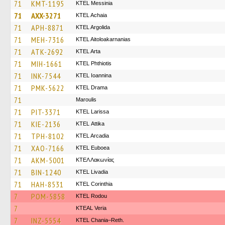
71
KMT-1195
KTEL Messinia
71
AXX-3271
KTEL Achaia
71
APH-8871
KTEL Argolida
71
MEH-7316
KTEL Aitoloakarnanias
71
ATK-2692
KTEL Arta
71
MIH-1661
ΚΤΕL Phthiotis
71
INK-7544
KTEL Ioannina
71
PMK-5622
KTEL Drama
71
Maroulis
71
PIT-3371
KTEL Larissa
71
KIE-2136
KΤΕL Αttika
71
TPH-8102
KTEL Arcadia
71
XAO-7166
ΚΤΕL Euboea
71
AKM-5001
ΚΤΕΛ Λακωνίας
71
BIN-1240
KTEL Livadia
71
HAH-8531
KTEL Corinthia
7
POM-5858
ΚΤΕL Rodou
7
KTEAL Veria
7
INZ-5554
KTEL Chania–Reth.