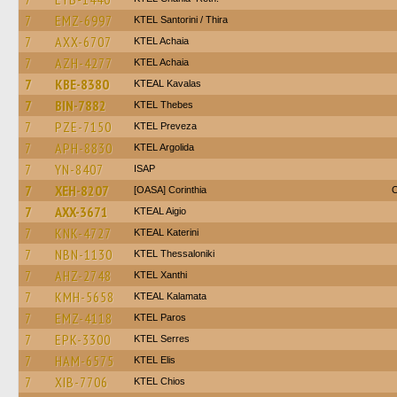
7
EMZ-6997
KTEL Santorini / Thira
7
AXX-6707
KTEL Achaia
7
AZH-4277
KTEL Achaia
7
KBE-8380
KTEAL Kavalas
7
BIN-7882
KTEL Thebes
7
PZE-7150
KTEL Preveza
7
APH-8830
KTEL Argolida
7
YN-8407
ISAP
7
XEH-8207
[OASA] Corinthia
O
7
AXX-3671
KTEAL Aigio
7
KNK-4727
KTEAL Katerini
7
NBN-1130
KTEL Thessaloniki
7
AHZ-2748
KTEL Xanthi
7
KMH-5658
KTEAL Kalamata
7
EMZ-4118
KTEL Paros
7
EPK-3300
KTEL Serres
7
HAM-6575
KTEL Elis
7
XIB-7706
KTEL Chios