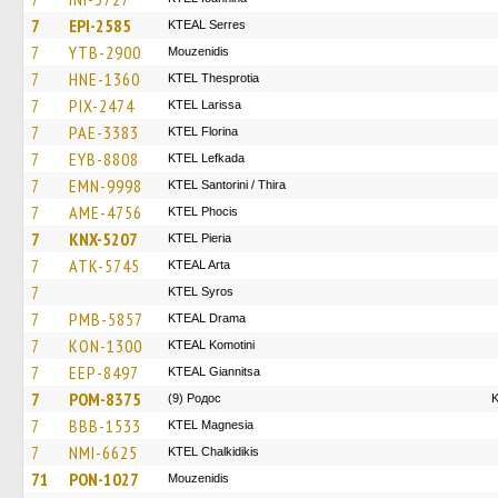
7
EPI-2585
KTEAL Serres
7
YTB-2900
Mouzenidis
7
HNE-1360
KTEL Thesprotia
7
PIX-2474
KTEL Larissa
7
PAE-3383
KTEL Florina
7
EYB-8808
KTEL Lefkada
7
EMN-9998
KTEL Santorini / Thira
7
AME-4756
ΚΤΕL Phocis
7
KNX-5207
KTEL Pieria
7
ATK-5745
KTEAL Arta
7
KTEL Syros
7
PMB-5857
KTEAL Drama
7
KON-1300
KTEAL Komotini
7
EEP-8497
KTEAL Giannitsa
7
POM-8375
(9) Родос
Κ
7
BBB-1533
ΚΤΕL Magnesia
7
NMI-6625
ΚΤΕL Chalkidikis
71
PON-1027
Mouzenidis