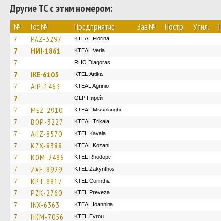
Другие ТС с этим номером:
№
Гос.№
Предприятие
Зав.№
Постр.
Утил.
7
PAZ-3297
KTEAL Florina
7
HMI-1861
KTEAL Veria
7
RHO Diagoras
7
IKE-6105
KΤΕL Αttika
7
AIP-1463
KTEAL Agrinio
7
OLP Пирей
7
MEZ-2910
KTEAL Missolonghi
7
BOP-3227
KTEAL Trikala
7
AHZ-8570
KTEL Kavala
7
KZX-8388
KTEAL Kozani
7
KOM-2486
KTEL Rhodope
7
ZAE-8929
KTEL Zakynthos
7
KPT-8817
KTEL Corinthia
7
PZK-2760
KTEL Preveza
7
INX-6363
KTEAL Ioannina
7
HKM-7056
KTEL Evrou