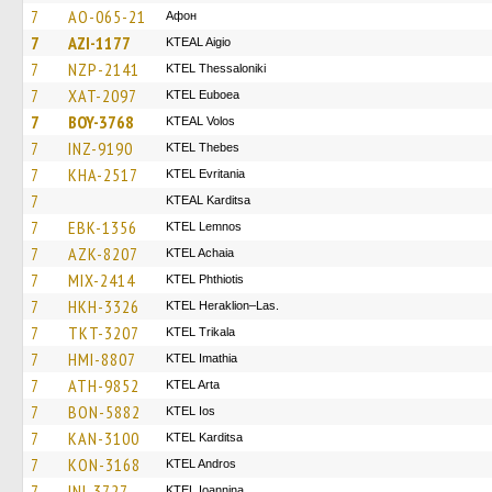
7
AO-065-21
Афон
7
AZI-1177
KTEAL Aigio
7
NZP-2141
KTEL Thessaloniki
7
XAT-2097
ΚΤΕL Euboea
7
BOY-3768
KTEAL Volos
7
INZ-9190
KTEL Thebes
7
KHA-2517
ΚΤΕL Evritania
7
KTEAL Karditsa
7
EBK-1356
KTEL Lemnos
7
AZK-8207
KTEL Achaia
7
MIX-2414
ΚΤΕL Phthiotis
7
HKH-3326
KTEL Heraklion–Las.
7
TKT-3207
ΚΤΕL Τrikala
7
HMI-8807
KTEL Imathia
7
ATH-9852
KTEL Arta
7
BON-5882
KTEL Ios
7
KAN-3100
ΚΤΕL Karditsa
7
KON-3168
KTEL Andros
7
INI-3727
KTEL Ioannina