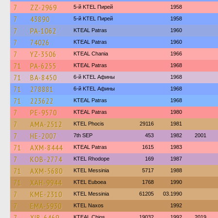
7
ZZ-2969
5-й KTEL Пирей
1958
7
43890
5-й KTEL Пирей
1958
7
PA-1062
KTEAL Patras
1960
7
74026
KTEAL Patras
1960
7
YZ-3506
KTEAL Chania
1966
71
PA-6255
KTEAL Patras
1968
71
BA-8450
6-й KTEL Афины
1968
71
278881
6-й KTEL Афины
1968
71
223622
KTEAL Patras
1968
7
PE-9570
KTEAL Patras
1980
7
AMA-2512
ΚΤΕL Phocis
29116
1981
7
HE-2007
7th SEP
453
1982
2001
71
AXM-8444
KTEAL Patras
1615
1983
7
KOB-2774
KTEL Rhodope
169
1987
71
AXM-5680
KTEL Messinia
5717
1988
71
XAH-9944
ΚΤΕL Euboea
1768
1990
7
KME-2310
KTEL Messinia
61205
03.1990
7
EMA-5930
KTEL Naxos
1992
7
XIB-6469
KTEAL Chios
19032
1992
2019