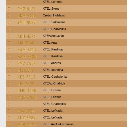
7
KTEL Lemnos
7
EMZ-8161
KTEL Syros
7
HKM-3115
Cretan Holidays
7
YMT-9987
KTEL Salaminas
7
ΚΤΕL Chalkidikis
7
AKH-4375
ΚΤΕΛ Λακωνίας
7
AIK-5640
KTEL Arta
7
KAM-7214
ΚΤΕL Karditsa
7
KAM-8880
ΚΤΕL Karditsa
7
EMZ-7954
KTEL Andros
7
INZ-3565
KTEL Ioannina
7
KEZ-7515
KTEL Cephalonia
7
INX-7799
KTEAL Chalkida
7
PMK-3640
KTEL Drama
7
MOB-2983
KTEL Lesbos
7
ΚΤΕL Chalkidikis
7
EYA-1908
KTEL Lefkada
7
AHZ-6284
KTEL Lefkada
7
MEB-4961
KTEL Aitoloakarnanias