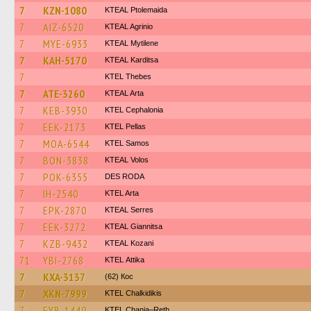
7
KZN-1080
KTEAL Ptolemaida
7
AIZ-6520
KTEAL Agrinio
7
MYE-6933
KTEAL Mytilene
7
KAH-5170
KTEAL Karditsa
7
KTEL Thebes
7
ATE-3260
KTEAL Arta
7
KEB-3930
KTEL Cephalonia
7
EEK-2173
KTEL Pellas
7
MOA-6544
KTEL Samos
7
BON-3838
KTEAL Volos
7
POK-6355
DES RODA
7
IH-2540
KTEL Arta
7
EPK-2870
KTEAL Serres
7
EEK-3272
KTEAL Giannitsa
7
KZB-9432
KTEAL Kozani
71
YBI-2768
KΤΕL Αttika
7
KXA-3137
(62) Кос
7
XKN-7999
ΚΤΕL Chalkidikis
7
EYB-1440
KTEL Chania–Reth.