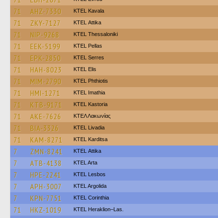
71
AHZ-7330
KTEL Kavala
71
ZKY-7127
KΤΕL Αttika
71
NIP-9268
KTEL Thessaloniki
71
EEK-5199
KTEL Pellas
71
EPK-2850
KTEL Serres
71
HAH-8023
KTEL Elis
71
MIM-2790
ΚΤΕL Phthiotis
71
HMI-1271
KTEL Imathia
71
KTB-9171
KTEL Kastoria
71
AKE-7626
ΚΤΕΛ Λακωνίας
71
BIA-3326
KTEL Livadia
71
KAM-8271
ΚΤΕL Karditsa
7
ZMN-8241
KΤΕL Αttika
7
ATB-4138
KTEL Arta
7
HPE-2241
KTEL Lesbos
7
APH-3007
KTEL Argolida
7
KPN-7751
KTEL Corinthia
71
HKZ-1019
KTEL Heraklion–Las.