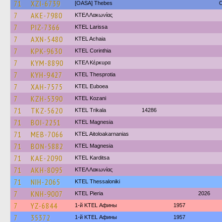
71
XZI-6739
[OASA] Thebes
O
7
AKE-7980
ΚΤΕΛ Λακωνίας
7
PIZ-7366
KTEL Larissa
7
AXN-5480
KTEL Achaia
7
KPK-9630
KTEL Corinthia
7
KYM-8890
ΚΤΕΛ Κέρκυρα
7
KYH-9427
KTEL Thesprotia
7
XAH-7575
ΚΤΕL Euboea
7
KZH-5390
ΚΤΕL Kozani
71
TKZ-5620
ΚΤΕL Τrikala
14286
71
BOI-2251
ΚΤΕL Magnesia
71
MEB-7066
KTEL Aitoloakarnanias
71
BON-5882
ΚΤΕL Magnesia
71
KAE-2090
ΚΤΕL Karditsa
71
AKH-8095
ΚΤΕΛ Λακωνίας
71
NIH-2065
KTEL Thessaloniki
7
KNH-9007
KTEL Pieria
2026
7
YZ-6844
1-й KTEL Афины
1957
7
35372
1-й KTEL Афины
1957