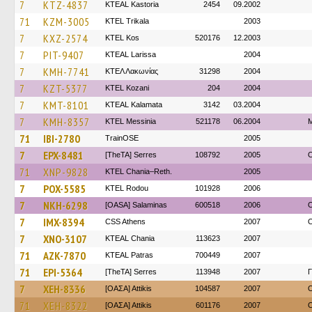
7
KTZ-4837
KTEAL Kastoria
2454
09.2002
71
KZM-3005
ΚΤΕL Τrikala
2003
7
KXZ-2574
KTEL Kos
520176
12.2003
7
PIT-9407
KTEAL Larissa
2004
7
KMH-7741
ΚΤΕΛ Λακωνίας
31298
2004
7
KZT-5377
ΚΤΕL Kozani
204
2004
7
KMT-8101
KTEAL Kalamata
3142
03.2004
7
KMH-8357
KTEL Messinia
521178
06.2004
71
IBI-2780
TrainΟSE
2005
7
EPX-8481
[TheTA] Serres
108792
2005
O
71
XNP-9828
KTEL Chania–Reth.
2005
7
POX-5585
ΚΤΕL Rodou
101928
2006
7
NKH-6298
[OASA] Salaminas
600518
2006
O
7
IMX-8394
CSS Athens
2007
O
7
XNO-3107
KTEAL Chania
113623
2007
71
AZK-7870
KTEAL Patras
700449
2007
71
EPI-5364
[TheTA] Serres
113948
2007
Γ
7
XEH-8336
[ΟΑΣΑ] Αttikis
104587
2007
O
71
XEH-8322
[ΟΑΣΑ] Αttikis
601176
2007
O