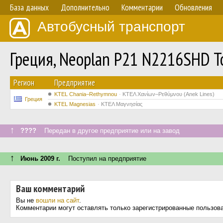
База данных
Дополнительно
Комментарии
Обновления
Автобусный транспорт
Греция, Neoplan P21 N2216SHD T
Регион
Предприятие
KTEL Chania–Rethymnou
ΚΤΕΛ Χανίων–Ρεθύμνου (Anek Lines)
Греция
ΚΤΕL Magnesias
ΚΤΕΛ Μαγνησίας
↑
????
Передан в другое предприятие или на завод
↑
Июнь 2009 г.
Поступил на предприятие
Ваш комментарий
Вы не
вошли на сайт
.
Комментарии могут оставлять только зарегистрированные пользов