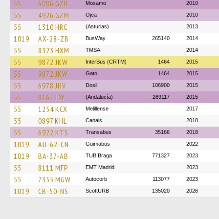
55
6096 GZR
Mosamo
2010
55
4926 GZM
Ojea
2010
55
1310 HRC
(Asturias)
2013
1019
AX-28-ZB
BusWay
265140
2014
55
8323 HXM
TMSA
2014
55
9872 JKW
InterBus (CRTM)
1464
2015
55
9872 JKW
Gato
1464
2015
55
6978 JHV
Dosil
106900
2015
55
8167 JDY
(Andalucía)
269117
2015
55
1254 KCX
Melillense
2017
55
0897 KHL
Canals
2018
55
6922 KTS
Transabus
35166
2018
1019
AU-62-CN
Guimabus
2022
1019
BA-37-AB
TUB Braga
771327
2023
55
8111 MFP
EMT Madrid
2023
55
7355 MGW
Autocorb
113077
2023
1019
CB-50-NS
ScottURB
135020
2026