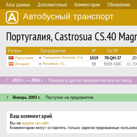
База данных
Дополнительно
Комментарии
Обновления
Автобусный транспорт
Португалия, Castrosua CS.40 Mag
Регион
Предприятие
№
Гос.№
С
Transportes Resende, S.A.
1019
78-QH-37
20
Португалия
Rosanbus, S.L.
55
9315 CDC
01.20
Испания
↑
2015 г. — 2016 г.
Передан в другое предприятие или на завод
↑
Январь 2003 г.
Поступил на предприятие
Ваш комментарий
Вы не
вошли на сайт
.
Комментарии могут оставлять только зарегистрированные пользов