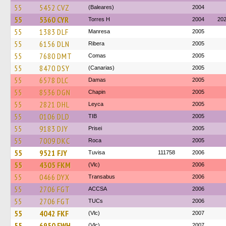
55
5452 CVZ
(Baleares)
2004
55
5360 CYR
Torres H
2004
20
55
1383 DLF
Manresa
2005
55
6156 DLN
Ribera
2005
55
7680 DMT
Comas
2005
55
8470 DSY
(Canarias)
2005
55
6578 DLC
Damas
2005
55
8536 DGN
Chapin
2005
55
2821 DHL
Leyca
2005
55
0106 DLD
TIB
2005
55
9183 DJY
Prisei
2005
55
7009 DKC
Roca
2005
55
9521 FJY
Tuvisa
111758
2006
55
4305 FKM
(Vlc)
2006
55
0466 DYX
Transabus
2006
55
2706 FGT
ACCSA
2006
55
2706 FGT
TUCs
2006
55
4042 FKF
(Vlc)
2007
55
6950 FWH
(Vlc)
2007