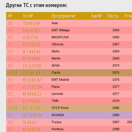
Другие ТС с этим номером:
№
Гос.№
Предприятие
Зав.№
Постр.
Ути
55
3169 DXF
Aula
55
MA 41027
EMT Málaga
1964
55
A 95759
MASATUSA
1966
55
B 533653
Oliveras
1967
55
B 744249
Mohn
1969
55
M 714406
Martin
1969
55
CS 6259 B
AVSA
1974
1019
DO-46-63
Carris
1975
55
M 2181 BT
EMT Madrid
1976
55
B 1731 CM
Plana
1977
55
M 9368 CJ
Llorente
1977
55
B 2958 DL
TMB
1979
1019
RO-37-05
STCP Porto
1986
55
VA 7193 M
AUVASA
1986
55
VI 6161 I
Tuvisa
1987
20
55
M 1888 IS
Periferia
1988