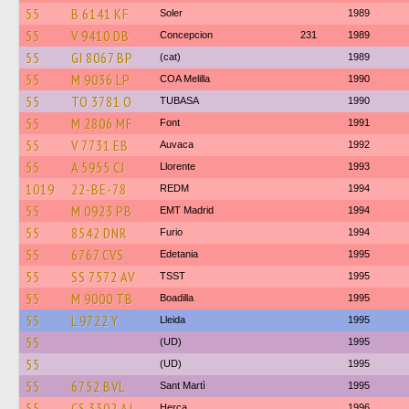
55
B 6141 KF
Soler
1989
55
V 9410 DB
Concepcion
231
1989
55
GI 8067 BP
(cat)
1989
55
M 9036 LP
COA Melilla
1990
55
TO 3781 O
TUBASA
1990
55
M 2806 MF
Font
1991
55
V 7731 EB
Auvaca
1992
55
A 5955 CJ
Llorente
1993
1019
22-BE-78
REDM
1994
55
M 0923 PB
EMT Madrid
1994
55
8542 DNR
Furio
1994
55
6767 CVS
Edetania
1995
55
SS 7572 AV
TSST
1995
55
M 9000 TB
Boadilla
1995
55
L 9722 Y
Lleida
1995
55
(UD)
1995
55
(UD)
1995
55
6752 BVL
Sant Martì
1995
55
CS 3302 AJ
Herca
1996