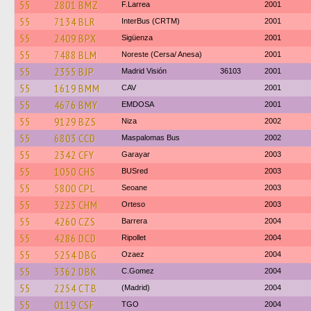
55
2801 BMZ
F.Larrea
2001
55
7134 BLR
InterBus (CRTM)
2001
55
2409 BPX
Sigüenza
2001
55
7488 BLM
Noreste (Cersa/ Anesa)
2001
55
2355 BJP
Madrid Visión
36103
2001
55
1619 BMM
CAV
2001
55
4676 BMY
EMDOSA
2001
55
9129 BZS
Niza
2002
55
6803 CCD
Maspalomas Bus
2002
55
2342 CFY
Garayar
2003
55
1050 CHS
BUSred
2003
55
5800 CPL
Seoane
2003
55
3223 CHM
Orteso
2003
55
4260 CZS
Barrera
2004
55
4286 DCD
Ripollet
2004
55
5254 DBG
Ozaez
2004
55
3362 DBK
C.Gomez
2004
55
2254 CTB
(Madrid)
2004
55
0119 CSF
TGO
2004