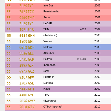
55
7129 FYC
InterBus
2007
55
7625 FZK
Fuenlabrada
2007
55
9469 FMD
Seco
2007
55
7129 FYC
LYCAR
2007
55
3921 FPB
TUM
4813
2007
55
6954 GHN
(Andalucía)
2008
55
3509 GHL
Viveiro
2008
55
0618 GKP
Mataró
2008
55
1136 GLL
Alacuber
2008
55
1731 GCP
Beltran
B-4669
2008
55
2893 GJX
Iberconsa
2008
55
6973 GCZ
(cat)
2008
55
8207 GPV
Puerto P
2009
55
2303 GSL
Llaneza
2009
55
7443 GPT
Hadu
2009
55
4480 GYF
TMG
2010
55
5056 GWZ
(Baleares)
2010
55
3018 GTV
CTMA (прочие)
2010