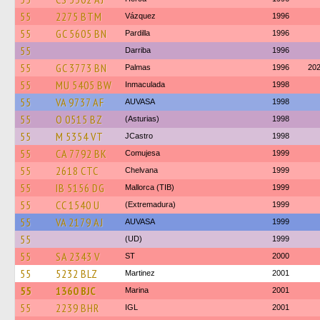
55
2275 BTM
Vázquez
1996
55
GC 5605 BN
Pardilla
1996
55
Darriba
1996
55
GC 3773 BN
Palmas
1996
20
55
MU 5405 BW
Inmaculada
1998
55
VA 9737 AF
AUVASA
1998
55
O 0515 BZ
(Asturias)
1998
55
M 5354 VT
JCastro
1998
55
CA 7792 BK
Comujesa
1999
55
2618 CTC
Chelvana
1999
55
IB 5156 DG
Mallorca (TIB)
1999
55
CC 1540 U
(Extremadura)
1999
55
VA 2179 AJ
AUVASA
1999
55
(UD)
1999
55
SA 2343 V
ST
2000
55
5232 BLZ
Martinez
2001
55
1360 BJC
Marina
2001
55
2239 BHR
IGL
2001