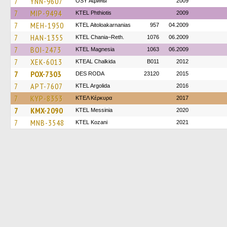
7
YNN-9607
OSY Афины
2009
7
MIP-9494
ΚΤΕL Phthiotis
2009
7
MEH-1950
KTEL Aitoloakarnanias
957
04.2009
7
HAN-1355
KTEL Chania–Reth.
1076
06.2009
7
BOI-2473
ΚΤΕL Magnesia
1063
06.2009
7
XEK-6013
KTEAL Chalkida
B011
2012
7
POX-7303
DES RODA
23120
2015
7
APT-7607
KTEL Argolida
2016
7
KYP-8353
ΚΤΕΛ Κέρκυρα
2017
7
KMX-2090
KTEL Messinia
2020
7
MNB-3548
ΚΤΕL Kozani
2021