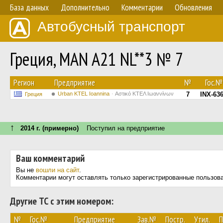
База данных
Дополнительно
Комментарии
Обновления
Автобусный транспорт
Греция, MAN A21 NL**3 № 7
Регион
Предприятие
№
Гос.№
Urban KTEL Ioannina
Αστικό ΚΤΕΛ Ιωαννίνων
7
INX-63
Греция
↑
2014 г. (примерно)
Поступил на предприятие
Ваш комментарий
Вы не
вошли на сайт
.
Комментарии могут оставлять только зарегистрированные пользов
Другие ТС с этим номером:
№
Гос.№
Предприятие
Зав.№
Постр.
Утил.
П