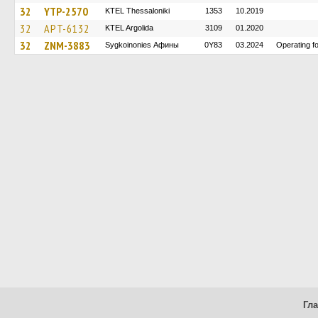
32
YTP-2570
KTEL Thessaloniki
1353
10.2019
32
APT-6132
KTEL Argolida
3109
01.2020
32
ZNM-3883
Sygkoinonies Афины
0Y83
03.2024
Operating 
Гл