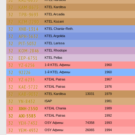
32
KAZ-6633
32
KAM-8675
ΚΤΕL Karditsa
32
TPB-9693
KTEL Arcadia
32
KZM-2290
ΚΤΕL Kozani
32
XNB-1314
KTEL Chania–Reth.
32
APH-5632
KTEL Argolida
32
PIT-5032
KTEL Larissa
32
KOM-2846
KTEL Rhodope
32
EEP-6751
KTEL Pellas
32
YZ-6256
1-й KTEL Афины
1960
32
92226
1-й KTEL Афины
1960
32
YZ-6235
KTEAL Patras
1967
32
KAE-5722
KTEAL Patras
1976
32
KAB-9032
ΚΤΕL Karditsa
13031
1979
32
YN-8432
ISAP
1981
32
XNH-2350
KTEAL Chania
1989
32
AXI-5585
KTEAL Patras
1992
32
YEH-7432
OSY Афины
74358
1993
32
YEM-4932
OSY Афины
26065
1994