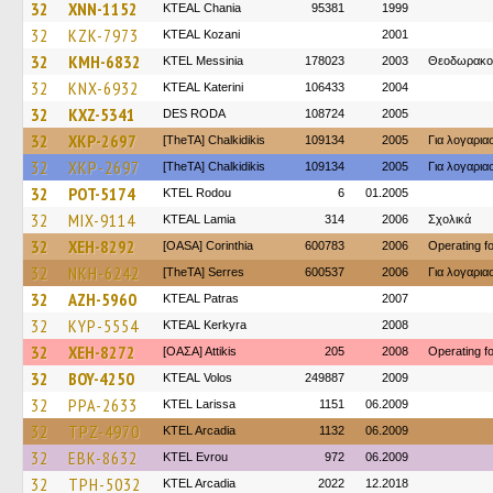
32
XNN-1152
KTEAL Chania
95381
1999
32
KZK-7973
KTEAL Kozani
2001
32
KMH-6832
KTEL Messinia
178023
2003
Θεοδωρακο
32
KNX-6932
KTEAL Katerini
106433
2004
32
KXZ-5341
DES RODA
108724
2005
32
XKP-2697
[TheTA] Chalkidikis
109134
2005
Για λογαρι
32
XKP-2697
[TheTA] Chalkidikis
109134
2005
Για λογαρι
32
POT-5174
ΚΤΕL Rodou
6
01.2005
32
MIX-9114
KTEAL Lamia
314
2006
Σχολικά
32
XEH-8292
[OASA] Corinthia
600783
2006
Operating 
32
NKH-6242
[TheTA] Serres
600537
2006
Για λογαρι
32
AZH-5960
KTEAL Patras
2007
32
KYP-5554
KTEAL Kerkyra
2008
32
XEH-8272
[ΟΑΣΑ] Αttikis
205
2008
Operating 
32
BOY-4250
KTEAL Volos
249887
2009
32
PPA-2633
KTEL Larissa
1151
06.2009
32
TPZ-4970
KTEL Arcadia
1132
06.2009
32
EBK-8632
KTEL Evrou
972
06.2009
32
TPH-5032
KTEL Arcadia
2022
12.2018