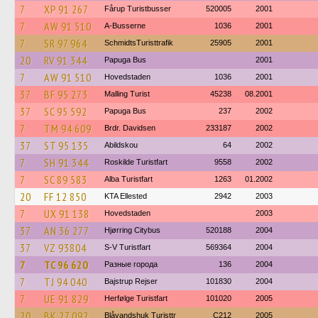
7
XP 91 267
Fårup Turistbusser
520005
2001
7
AW 91 510
A-Busserne
1036
2001
7
SR 97 964
SchmidtsTuristtrafik
25905
2001
20
RV 91 344
Papuga Bus
2001
7
AW 91 510
Hovedstaden
1036
2001
37
BF 95 273
Malling Turist
45238
08.2001
37
SC 95 592
Papuga Bus
237
2002
7
TM 94 609
Brdr. Davidsen
233187
2002
37
ST 95 135
Abildskou
64
2002
7
SH 91 344
Roskilde Turistfart
9558
2002
7
SC 89 583
Alba Turistfart
1263
01.2002
20
FF 12 850
KTA Ellested
2942
2003
7
UX 91 138
Hovedstaden
2003
37
AN 36 277
Hjørring Citybus
520188
2004
37
VZ 93804
S-V Turistfart
569364
2004
7
TC 96 620
Разные города
136
2004
7
TJ 94 040
Bajstrup Rejser
101830
2004
7
UE 91 829
Herfølge Turistfart
101020
2005
20
BK 27 092
Blåvandshuk Turisttr
C212
2005