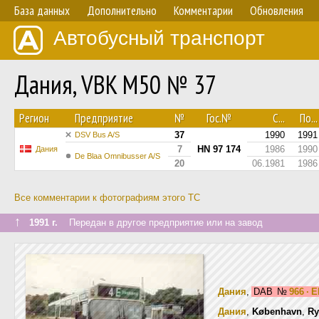
База данных
Дополнительно
Комментарии
Обновления
Автобусный транспорт
Дания, VBK M50 № 37
Регион
Предприятие
№
Гос.№
С...
По...
37
1990
1991
DSV Bus A/S
7
HN 97 174
1986
1990
Дания
De Blaa Omnibusser A/S
20
06.1981
1986
Все комментарии к фотографиям этого ТС
↑
1991 г.
Передан в другое предприятие или на завод
Дания
,
DAB
№
966 · E
Дания
,
København
,
Ry