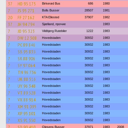
37
HD 95 175
Birkerød Bus
686
1980
7
JS 95 271
Bolls Busser
28507
1981
20
FF 27 162
KTA Ellested
37907
1982
37
JH 94 794
Sjælland, прочие
1983
7
JD 95 323
Vildbjerg Rutebiler
1222
1983
7
DW 12 308
Hovedstaden
30932
1983
7
PC 89 846
Hovedstaden
30932
1983
7
SB 95 835
Hovedstaden
30932
1983
7
SR 88 906
Hovedstaden
30932
1983
7
SY 97 064
Hovedstaden
30932
1983
7
TN 96 736
Hovedstaden
30932
1983
7
UK 88 516
Hovedstaden
30932
1983
7
UY 96 348
Hovedstaden
30932
1983
7
VT 89 528
Hovedstaden
30932
1983
7
VX 88 914
Hovedstaden
30932
1983
7
XM 91 095
Hovedstaden
30932
1983
7
XP 95 101
Hovedstaden
30932
1983
7
XS 91 350
Hovedstaden
30932
1983
7
SD 90 410
Olesens Busser
37971
1983
2008