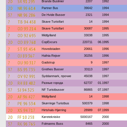
20
SR 91 295
Brande Buslinier
2207
1992
20
NR 96 614
Partner Bus
39642
1994
37
NR 96 286
De Hvide Busser
2321
1994
7
TB 94 458
Skave Turistfart
14
1994
7
OD 93 214
Skave Turistfart
30087
1995
7
OD 92 695
Midtjylland
33038
1995
20
OD 89 768
CopExcurs
220711
06.1995
7
ST 93 454
Hovedstaden
20661
1996
7
OJ 89 367
Hafnia Rejser
30256
1996
7
OU 90 317
Gadstrup
9
1997
37
BS 95 735
Grethes Busser
33113
1997
7
OV 92 991
Syddanmark, прочие
45038
1997
20
RH 88 482
Разные города
62737
01.1997
37
SJ 94 325
NF Turistbusser
86865
07.1997
20
AF 96 427
Midtjylland
14
1998
7
PE 96 534
Skørringe Turistbus
500379
1998
20
XS 94 717
Hirtshals-Hjørring
28989
07.1999
20
FF 10 258
Køretekniske
S000167
2000
37
RK 96 765
Folmanns Buss
8465
2000