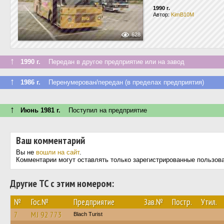
1990 г.
Автор:
KimB10M
628
↑
1990 г.
Передан в другое предприятие или на завод
↑
1986 г.
Перенумерован/передан (в пределах предприятия)
↑
Июнь 1981 г.
Поступил на предприятие
Ваш комментарий
Вы не
вошли на сайт
.
Комментарии могут оставлять только зарегистрированные пользов
Другие ТС с этим номером:
№
Гос.№
Предприятие
Зав.№
Постр.
Утил.
7
MJ 92 773
Blach Turist