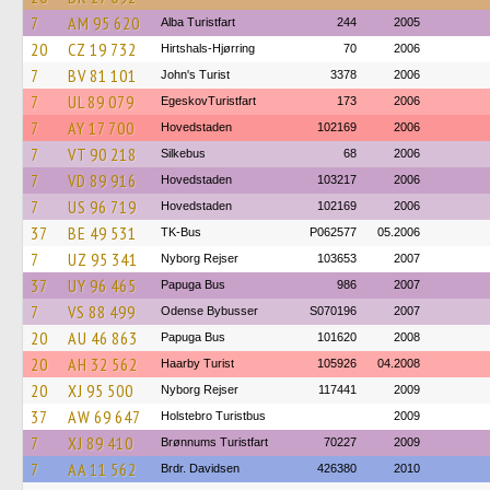
7
AM 95 620
Alba Turistfart
244
2005
20
CZ 19 732
Hirtshals-Hjørring
70
2006
7
BV 81 101
John's Turist
3378
2006
7
UL 89 079
EgeskovTuristfart
173
2006
7
AY 17 700
Hovedstaden
102169
2006
7
VT 90 218
Silkebus
68
2006
7
VD 89 916
Hovedstaden
103217
2006
7
US 96 719
Hovedstaden
102169
2006
37
BE 49 531
TK-Bus
P062577
05.2006
7
UZ 95 341
Nyborg Rejser
103653
2007
37
UY 96 465
Papuga Bus
986
2007
7
VS 88 499
Odense Bybusser
S070196
2007
20
AU 46 863
Papuga Bus
101620
2008
20
AH 32 562
Haarby Turist
105926
04.2008
20
XJ 95 500
Nyborg Rejser
117441
2009
37
AW 69 647
Holstebro Turistbus
2009
7
XJ 89 410
Brønnums Turistfart
70227
2009
7
AA 11 562
Brdr. Davidsen
426380
2010