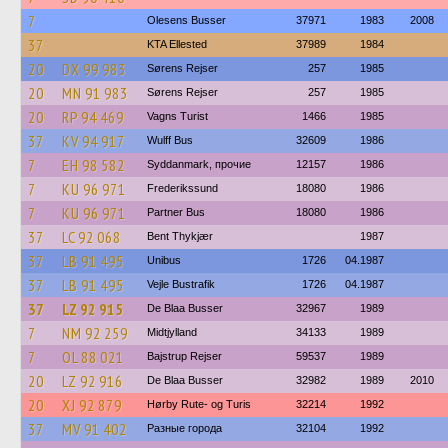
7
Olesens Busser
37971
1983
2008
37
KTA Ellested
37989
1984
20
DX 99 983
Sørens Rejser
257
1985
20
MN 91 983
Sørens Rejser
257
1985
20
RP 94 469
Vagns Turist
1466
1985
37
KV 94 917
Wulff Bus
32609
1986
7
EH 98 582
Syddanmark, прочие
12157
1986
7
KU 96 971
Frederikssund
18080
1986
7
KU 96 971
Partner Bus
18080
1986
37
LC 92 068
Bent Thykjær
1987
37
LB 91 495
Unibus
1726
04.1987
37
LB 91 495
Vejle Bustrafik
1726
04.1987
37
LZ 92 915
De Blaa Busser
32967
1989
7
NM 92 259
Midtjylland
34133
1989
7
OL 88 021
Bajstrup Rejser
59537
1989
20
LZ 92 916
De Blaa Busser
32982
1989
2010
20
XJ 92 879
Hørby Rute- og Turis
32214
1992
37
MV 91 402
Разные города
32104
1992