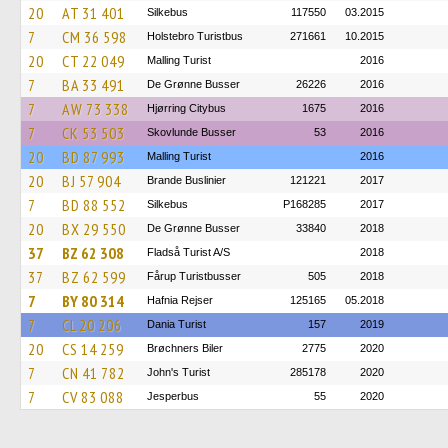
20
AT 31 401
Silkebus
117550
03.2015
7
CM 36 598
Holstebro Turistbus
271661
10.2015
20
CT 22 049
Malling Turist
2016
7
BA 33 491
De Grønne Busser
26226
2016
7
AW 73 338
Hjørring Citybus
1675
2016
7
CK 53 503
Skovlunde Busser
53
2016
20
BD 87 993
Malling Turist
2016
20
BJ 57 904
Brande Buslinier
121221
2017
7
BD 88 552
Silkebus
P168285
2017
20
BX 29 550
De Grønne Busser
33840
2018
37
BZ 62 308
Fladså Turist A/S
2018
37
BZ 62 599
Fårup Turistbusser
505
2018
7
BY 80 314
Hafnia Rejser
125165
05.2018
7
CL 20 206
Dania Turist
157
2019
20
CS 14 259
Brøchners Biler
2775
2020
7
CN 41 782
John's Turist
285178
2020
7
CV 83 088
Jesperbus
55
2020