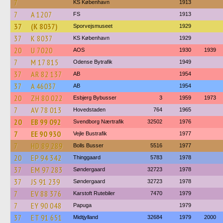
7
KS København
1913
7
A 1207
FS
1913
37
(K 8037)
Sporvejsmuseet
1929
37
K 8037
KS København
1929
20
U 7020
AOS
1930
1939
7
M 17 815
Odense Bytrafik
1949
37
AR 82 137
AB
1954
37
A 46037
AB
1954
20
ZH 80 022
Esbjerg Bybusser
3
1959
1973
7
AV 78 013
Hovedstaden
764
1965
20
EB 99 092
Svendborg Nærtrafik
32502
1976
7
EE 90 930
Vejle Bustrafik
1977
7
HD 89 289
Bolls Busser
5516
1977
20
EP 94 342
Thinggaard
5783
1978
37
EM 97 283
Søndergaard
32723
1978
37
JS 91 239
Søndergaard
32723
1978
7
EV 88 376
Karstoft Rutebiler
7470
1979
7
EY 90 048
Papuga
1979
37
ET 91 651
Midtjylland
32684
1979
2000