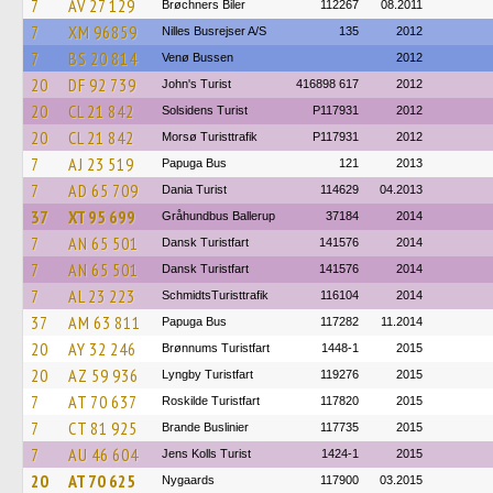
7
AV 27 129
Brøchners Biler
112267
08.2011
7
XM 96859
Nilles Busrejser A/S
135
2012
7
BS 20 814
Venø Bussen
2012
20
DF 92 739
John's Turist
416898 617
2012
20
CL 21 842
Solsidens Turist
P117931
2012
20
CL 21 842
Morsø Turisttrafik
P117931
2012
7
AJ 23 519
Papuga Bus
121
2013
7
AD 65 709
Dania Turist
114629
04.2013
37
XT 95 699
Gråhundbus Ballerup
37184
2014
7
AN 65 501
Dansk Turistfart
141576
2014
7
AN 65 501
Dansk Turistfart
141576
2014
7
AL 23 223
SchmidtsTuristtrafik
116104
2014
37
AM 63 811
Papuga Bus
117282
11.2014
20
AY 32 246
Brønnums Turistfart
1448-1
2015
20
AZ 59 936
Lyngby Turistfart
119276
2015
7
AT 70 637
Roskilde Turistfart
117820
2015
7
CT 81 925
Brande Buslinier
117735
2015
7
AU 46 604
Jens Kolls Turist
1424-1
2015
20
AT 70 625
Nygaards
117900
03.2015