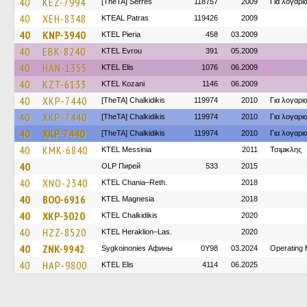
40
KEZ-7994
[TheTA] Serres
118757
2009
Για λογαρ
40
XEH-8348
KTEAL Patras
119426
2009
40
KNP-3940
KTEL Pieria
458
03.2009
40
EBK-8240
KTEL Evrou
391
05.2009
40
HAN-1355
KTEL Elis
1076
06.2009
40
KZT-6133
ΚΤΕL Kozani
1146
06.2009
40
XKP-7440
[TheTA] Chalkidikis
119974
2010
Για λογαρ
40
XKP-7440
[TheTA] Chalkidikis
119974
2010
Για λογαρ
40
XKP-7440
[TheTA] Chalkidikis
119974
2010
Για λογαρ
40
KMK-6840
KTEL Messinia
2011
Τσιμικλης
40
OLP Пирей
533
2015
40
XNO-2340
KTEL Chania–Reth.
2018
40
BOO-6916
ΚΤΕL Magnesia
2018
40
XKP-3020
ΚΤΕL Chalkidikis
2020
40
HZZ-8520
KTEL Heraklion–Las.
2020
40
ZNK-9942
Sygkoinonies Афины
0Y98
03.2024
Operating 
40
HAP-9800
KTEL Elis
4114
06.2025