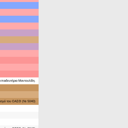
κπαιδευτήρια Μαντουλίδη.
ιασμό του ΟΑΣΘ (№ 5040)