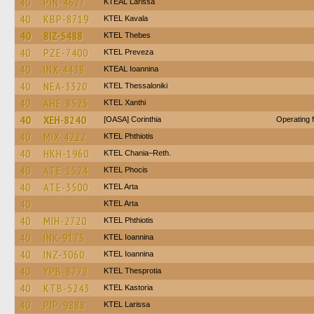
40
PIN-4627
KTEAL Larissa
40
KBP-8719
KTEL Kavala
40
BIZ-5488
KTEL Thebes
40
PZE-7400
KTEL Preveza
40
INX-4438
KTEAL Ioannina
40
NEA-3320
KTEL Thessaloniki
40
AHE-8525
KTEL Xanthi
40
XEH-8240
[OASA] Corinthia
Operating 
40
MIX-4222
ΚΤΕL Phthiotis
40
HKH-1960
KTEL Chania–Reth.
40
ATE-1524
ΚΤΕL Phocis
40
ATE-3500
KTEL Arta
40
KTEL Arta
40
MIH-2720
ΚΤΕL Phthiotis
40
INK-9175
KTEL Ioannina
40
INZ-3060
KTEL Ioannina
40
YPB-8772
KTEL Thesprotia
40
KTB-5243
KTEL Kastoria
40
PIP-9888
KTEL Larissa