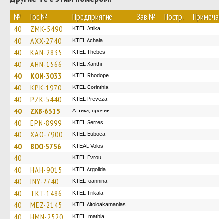
№
Гос.№
Предприятие
Зав.№
Постр.
Примеча
40
ZMK-5490
KΤΕL Αttika
40
AXX-2740
KTEL Achaia
40
KAN-2835
KTEL Thebes
40
AHN-1566
KTEL Xanthi
40
KON-3033
KTEL Rhodope
40
KPK-1970
KTEL Corinthia
40
PZK-5440
KTEL Preveza
40
ZXB-6315
Аттика, прочие
40
EPN-8999
KTEL Serres
40
XAO-7900
ΚΤΕL Euboea
40
BOO-5756
KTEAL Volos
40
KTEL Evrou
40
HAH-9015
KTEL Argolida
40
INY-2740
KTEL Ioannina
40
TKT-1486
ΚΤΕL Τrikala
40
MEZ-2145
KTEL Aitoloakarnanias
40
HMN-2520
KTEL Imathia