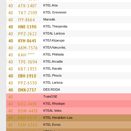
40
ATK-1407
KTEL Arta
40
TKT-2509
ΚΤΕL Grevenon
40
IYY-8664
Maroulis
40
HNE-1390
KTEL Thesprotia
40
PPZ-2622
KTEAL Larissa
40
KYH-8645
ΚΤΕΛ Κέρκυρα
40
AKM-7576
ΚΤΕΛ Λακωνίας
40
KAH-****
ΚΤΕL Phthiotis
40
TPE-3694
KTEL Arcadia
40
KBT-1933
KTEL Kavala
40
EBH-1910
ΚΤΕL Phocis
40
PPZ-6530
KTEL Larissa
40
EMX-2737
DES RODA
40
TrainΟSE
40
KOZ-4498
KTEL Rhodope
40
BOM-4438
KTEAL Volos
40
HKH-5370
KTEL Heraklion–Las.
40
EBM-6360
KTEL Evrou