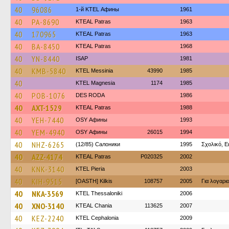
40
96086
1-й KTEL Афины
1961
40
PA-8690
KTEAL Patras
1963
40
170965
KTEAL Patras
1963
40
BA-8450
KTEAL Patras
1968
40
YN-8440
ISAP
1981
40
KMB-5840
KTEL Messinia
43990
1985
40
ΚΤΕL Magnesia
1174
1985
40
POB-1076
DES RODA
1986
40
AXT-1529
KTEAL Patras
1988
40
YEH-7440
OSY Афины
1993
40
YEM-4940
OSY Афины
26015
1994
40
NHZ-6265
(12/85) Салоники
1995
Σχολικό, Ε
40
AZZ-4174
KTEAL Patras
P020325
2002
40
KNK-3140
KTEL Pieria
2003
40
KIH-9515
[OASTH] Kilkis
108757
2005
Για λογαρ
40
NKA-3569
KTEL Thessaloniki
2006
40
XNO-3140
KTEAL Chania
113625
2007
40
KEZ-2240
KTEL Cephalonia
2009