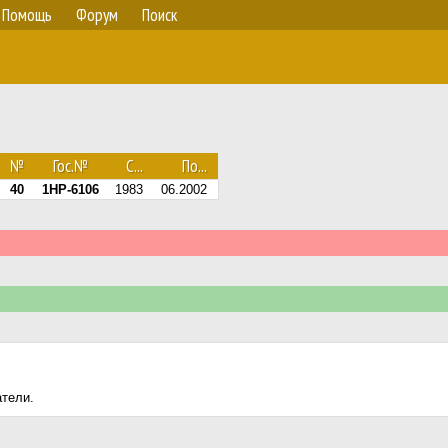
Помощь
Форум
Поиск
№
Гос.№
С...
По...
40
1HP-6106
1983
06.2002
атели.