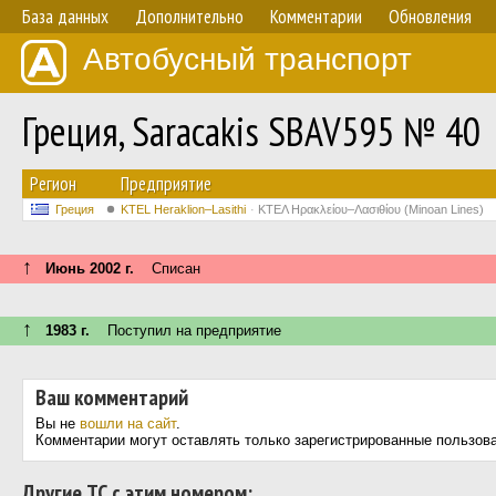
База данных
Дополнительно
Комментарии
Обновления
Автобусный транспорт
Греция, Saracakis SBAV595 № 40
Регион
Предприятие
Греция
KTEL Heraklion–Lasithi
ΚΤΕΛ Ηρακλείου–Λασιθίου (Minoan Lines)
↑
Июнь 2002 г.
Списан
↑
1983 г.
Поступил на предприятие
Ваш комментарий
Вы не
вошли на сайт
.
Комментарии могут оставлять только зарегистрированные пользов
Другие ТС с этим номером: