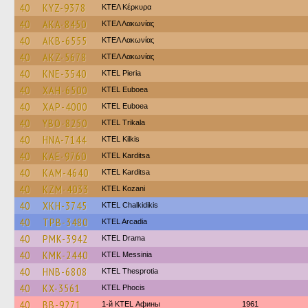
40
KYZ-9378
ΚΤΕΛ Κέρκυρα
40
AKA-8450
ΚΤΕΛ Λακωνίας
40
AKB-6555
ΚΤΕΛ Λακωνίας
40
AKZ-5678
ΚΤΕΛ Λακωνίας
40
KNE-3540
KTEL Pieria
40
XAH-6500
ΚΤΕL Euboea
40
XAP-4000
ΚΤΕL Euboea
40
YBO-8250
ΚΤΕL Τrikala
40
HNA-7144
KTEL Kilkis
40
KAE-9760
ΚΤΕL Karditsa
40
KAM-4640
ΚΤΕL Karditsa
40
KZM-4033
ΚΤΕL Kozani
40
XKH-3745
ΚΤΕL Chalkidikis
40
TPB-3480
KTEL Arcadia
40
PMK-3942
KTEL Drama
40
KMK-2440
KTEL Messinia
40
HNB-6808
KTEL Thesprotia
40
KX-3561
ΚΤΕL Phocis
40
BB-9271
1-й KTEL Афины
1961