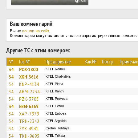
501
Ваш комментарий
Вы не
вошли на сайт
.
Комментарии могут оставлять только зарегистрированные пользов
Другие ТС с этим номером:
№
Гос.№
Предприятие
Зав.№
Постр.
Примеча
34
POX-1800
ΚΤΕL Rodou
34
XKH-3616
ΚΤΕL Chalkidikis
34
KNP-4134
KTEL Pieria
34
AHM-2234
KTEL Xanthi
34
PZK-3705
KTEL Preveza
34
EBM-6369
KTEL Evrou
34
XAP-7979
ΚΤΕL Euboea
34
TPH-2342
KTEL Argolida
34
ZYX-4941
Cretan Holidays
34
TKH-9695
ΚΤΕL Τrikala