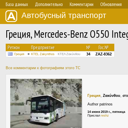
База данных
Дополнительно
Комментарии
Обновления
Автобусный транспорт
Греция, Mercedes-Benz O550 Int
Регион
Предприятие
№
Гос.№
34
ZAZ-8362
Греция
KTEL Zakynthos
ΚΤΕΛ Ζακύνθου
Все комментарии к фотографиям этого ТС
Греция
,
Ζακύνθου
,
στ
Author patrinos
14 июня 2019 г., пятница
Прислал
reshz