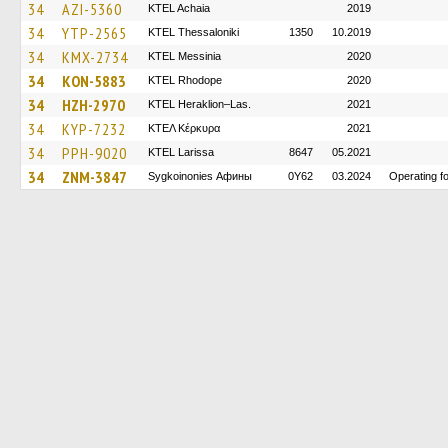
34
AZI-5360
KTEL Achaia
2019
34
YTP-2565
KTEL Thessaloniki
1350
10.2019
34
KMX-2734
KTEL Messinia
2020
34
KON-5883
KTEL Rhodope
2020
34
HZH-2970
KTEL Heraklion–Las.
2021
34
KYP-7232
ΚΤΕΛ Κέρκυρα
2021
34
PPH-9020
KTEL Larissa
8647
05.2021
34
ZNM-3847
Sygkoinonies Афины
0Y62
03.2024
Operating 