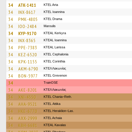
34
ATK-1411
KTEL Arta
34
INX-8617
KTEL Ioannina
34
PMK-4805
KTEL Drama
34
IOO-2484
Maroulis
34
KYP-9170
KTEAL Kerkyra
34
INX-8365
KTEAL Ioannina
34
PPE-7383
KTEAL Larissa
34
KEZ-6520
KTEL Cephalonia
34
KPK-1155
KTEL Corinthia
34
AKM-6790
ΚΤΕΛ Λακωνίας
34
BON-5977
ΚΤΕL Grevenon
34
TrainΟSE
34
AKE-8201
ΚΤΕΛ Λακωνίας
34
XNI-4550
KTEL Chania–Reth.
34
AHA-9521
KΤΕL Αttika
34
HKE-6770
KTEL Heraklion–Las.
34
AXX-2999
KTEL Achaia
34
KBH-6681
KTEAL Kavalas