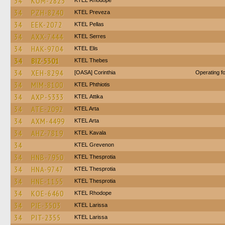
34
KOM-2823
KTEL Rhodope
34
PZH-8240
KTEL Preveza
34
EEK-2072
KTEL Pellas
34
AXX-7444
KTEL Serres
34
HAK-9704
KTEL Elis
34
BIZ-5301
KTEL Thebes
34
XEH-8294
[OASA] Corinthia
Operating 
34
MIM-8100
ΚΤΕL Phthiotis
34
AXP-5333
KΤΕL Αttika
34
ATE-2092
KTEL Arta
34
AXM-4499
KTEL Arta
34
AHZ-7819
KTEL Kavala
34
ΚΤΕL Grevenon
34
HNB-7950
KTEL Thesprotia
34
HNA-9747
KTEL Thesprotia
34
HNE-1155
KTEL Thesprotia
34
KOE-6460
KTEL Rhodope
34
PIE-3503
KTEL Larissa
34
PIT-2355
KTEL Larissa