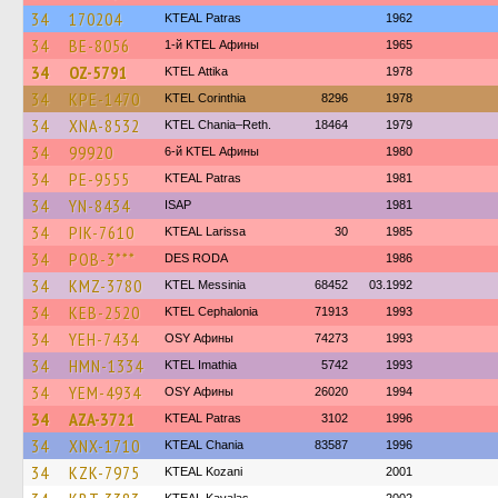
34
170204
KTEAL Patras
1962
34
BE-8056
1-й KTEL Афины
1965
34
OZ-5791
KΤΕL Αttika
1978
34
KPE-1470
KTEL Corinthia
8296
1978
34
XNA-8532
KTEL Chania–Reth.
18464
1979
34
99920
6-й KTEL Афины
1980
34
PE-9555
KTEAL Patras
1981
34
YN-8434
ISAP
1981
34
PIK-7610
KTEAL Larissa
30
1985
34
POB-3***
DES RODA
1986
34
KMZ-3780
KTEL Messinia
68452
03.1992
34
KEB-2520
KTEL Cephalonia
71913
1993
34
YEH-7434
OSY Афины
74273
1993
34
HMN-1334
KTEL Imathia
5742
1993
34
YEM-4934
OSY Афины
26020
1994
34
AZA-3721
KTEAL Patras
3102
1996
34
XNX-1710
KTEAL Chania
83587
1996
34
KZK-7975
KTEAL Kozani
2001