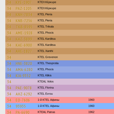
34
KYE-1907
ΚΤΕΛ Κέρκυρα
34
PAZ-1205
ΚΤΕΛ Κέρκυρα
34
KNH-7834
KTEL Pieria
34
KNB-7256
KTEL Pieria
34
TKB-8595
ΚΤΕL Τrikala
34
AME-1928
ΚΤΕL Phocis
34
KAZ-3899
ΚΤΕL Karditsa
34
KAE-6900
ΚΤΕL Karditsa
34
AHE-1827
KTEL Xanthi
34
ΚΤΕL Grevenon
34
HNE-3820
KTEL Thesprotia
34
AMA-6280
ΚΤΕL Phocis
34
KIA-9352
KTEL Kilkis
34
KTEAL Volos
34
PAE-9078
KTEL Florina
34
AHZ-6292
KTEL Evrou
34
EO-7606
1-й KTEL Афины
1960
34
93935
1-й KTEL Афины
1960
34
PA-6690
KTEAL Patras
1962