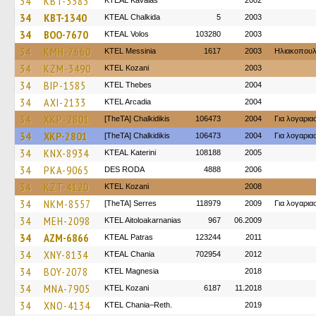
34
KBT-3383
KTEAL Kavalas
2002
34
KBT-1340
KTEAL Chalkida
5
2003
34
BOO-7670
KTEAL Volos
103280
2003
34
KMH-7660
KTEL Messinia
1617
2003
Ηλιακοπου
34
KZM-3490
ΚΤΕL Kozani
2003
34
BIP-1585
KTEL Thebes
2004
34
AXI-2133
KTEL Arcadia
2004
34
XKP-2801
[TheTA] Chalkidikis
106473
2004
Για λογαρι
34
XKP-2801
[TheTA] Chalkidikis
106473
2004
Για λογαρι
34
KNX-8934
KTEAL Katerini
108188
2005
34
PKA-9065
DES RODA
4888
2006
34
KZT-4120
ΚΤΕL Kozani
2008
34
NKM-8557
[TheTA] Serres
118979
2009
Για λογαρι
34
MEH-2098
KTEL Aitoloakarnanias
967
06.2009
34
AZM-6866
KTEAL Patras
123244
2011
34
XNY-8134
KTEAL Chania
702954
2012
34
BOY-2078
ΚΤΕL Magnesia
2018
34
MNA-7905
ΚΤΕL Kozani
6187
11.2018
34
XNO-4134
KTEL Chania–Reth.
2019