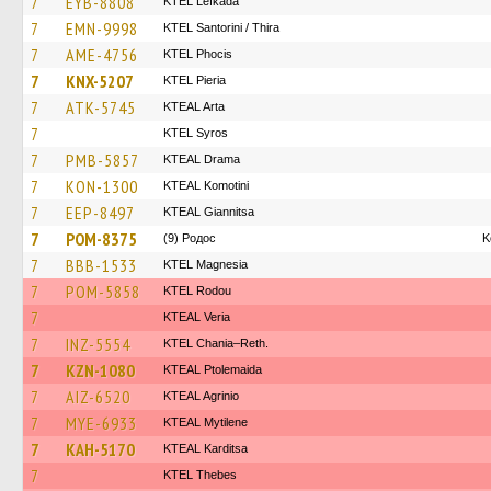
7
EYB-8808
KTEL Lefkada
7
EMN-9998
KTEL Santorini / Thira
7
AME-4756
ΚΤΕL Phocis
7
KNX-5207
KTEL Pieria
7
ATK-5745
KTEAL Arta
7
KTEL Syros
7
PMB-5857
KTEAL Drama
7
KON-1300
KTEAL Komotini
7
EEP-8497
KTEAL Giannitsa
7
POM-8375
(9) Родос
Κ
7
BBB-1533
ΚΤΕL Magnesia
7
POM-5858
ΚΤΕL Rodou
7
KTEAL Veria
7
INZ-5554
KTEL Chania–Reth.
7
KZN-1080
KTEAL Ptolemaida
7
AIZ-6520
KTEAL Agrinio
7
MYE-6933
KTEAL Mytilene
7
KAH-5170
KTEAL Karditsa
7
KTEL Thebes