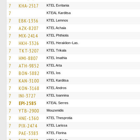
7
KHA-2517
ΚΤΕL Evritania
7
KTEAL Karditsa
7
EBK-1356
KTEL Lemnos
7
AZK-8207
KTEL Achaia
7
MIX-2414
ΚΤΕL Phthiotis
7
HKH-3326
KTEL Heraklion–Las.
7
TKT-3207
ΚΤΕL Τrikala
7
HMI-8807
KTEL Imathia
7
ATH-9852
KTEL Arta
7
BON-5882
KTEL Ios
7
KAN-3100
ΚΤΕL Karditsa
7
KON-3168
KTEL Andros
7
INI-3727
KTEL Ioannina
7
EPI-2585
KTEAL Serres
7
YTB-2900
Mouzenidis
7
HNE-1360
KTEL Thesprotia
7
PIX-2474
KTEL Larissa
7
PAE-3383
KTEL Florina