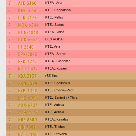
7
ATE-3260
KTEAL Arta
7
KEB-3930
KTEL Cephalonia
7
EEK-2173
KTEL Pellas
7
MOA-6544
KTEL Samos
7
BON-3838
KTEAL Volos
7
POK-6355
DES RODA
7
IH-2540
KTEL Arta
7
EPK-2870
KTEAL Serres
7
EEK-3272
KTEAL Giannitsa
7
KZB-9432
KTEAL Kozani
7
KXA-3137
(62) Кос
7
XKN-7999
ΚΤΕL Chalkidikis
7
EYB-1440
KTEL Chania–Reth.
7
EMZ-6997
KTEL Santorini / Thira
7
AXX-6707
KTEL Achaia
7
AZH-4277
KTEL Achaia
7
KBE-8380
KTEAL Kavalas
7
BIN-7882
KTEL Thebes
7
PZE-7150
KTEL Preveza