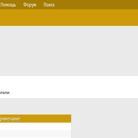
Помощь
Форум
Поиск
атели.
римечание