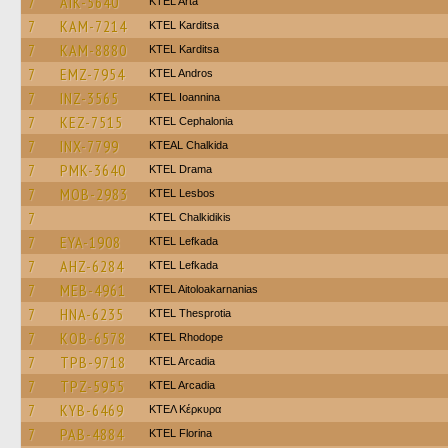
7
AIK-5640
KTEL Arta
7
KAM-7214
ΚΤΕL Karditsa
7
KAM-8880
ΚΤΕL Karditsa
7
EMZ-7954
KTEL Andros
7
INZ-3565
KTEL Ioannina
7
KEZ-7515
KTEL Cephalonia
7
INX-7799
KTEAL Chalkida
7
PMK-3640
KTEL Drama
7
MOB-2983
KTEL Lesbos
7
ΚΤΕL Chalkidikis
7
EYA-1908
KTEL Lefkada
7
AHZ-6284
KTEL Lefkada
7
MEB-4961
KTEL Aitoloakarnanias
7
HNA-6235
KTEL Thesprotia
7
KOB-6578
KTEL Rhodope
7
TPB-9718
KTEL Arcadia
7
TPZ-5955
KTEL Arcadia
7
KYB-6469
ΚΤΕΛ Κέρκυρα
7
PAB-4884
KTEL Florina