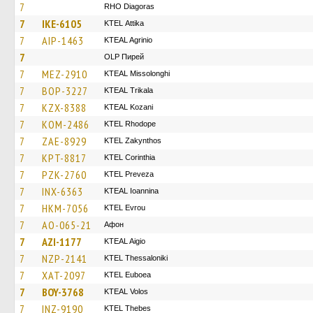
7
RHO Diagoras
7
IKE-6105
KΤΕL Αttika
7
AIP-1463
KTEAL Agrinio
7
OLP Пирей
7
MEZ-2910
KTEAL Missolonghi
7
BOP-3227
KTEAL Trikala
7
KZX-8388
KTEAL Kozani
7
KOM-2486
KTEL Rhodope
7
ZAE-8929
KTEL Zakynthos
7
KPT-8817
KTEL Corinthia
7
PZK-2760
KTEL Preveza
7
INX-6363
KTEAL Ioannina
7
HKM-7056
KTEL Evrou
7
AO-065-21
Афон
7
AZI-1177
KTEAL Aigio
7
NZP-2141
KTEL Thessaloniki
7
XAT-2097
ΚΤΕL Euboea
7
BOY-3768
KTEAL Volos
7
INZ-9190
KTEL Thebes