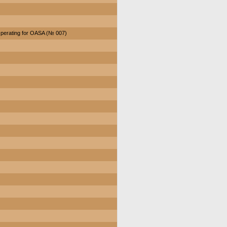
perating for OASA (№ 007)