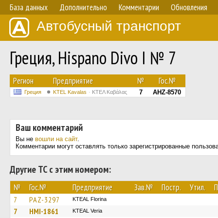
База данных
Дополнительно
Комментарии
Обновления
Автобусный транспорт
Греция, Hispano Divo I № 7
Регион
Предприятие
№
Гос.№
7
AHZ-8570
Греция
KTEL Kavalas
ΚΤΕΛ Καβάλας
Ваш комментарий
Вы не
вошли на сайт
.
Комментарии могут оставлять только зарегистрированные пользов
Другие ТС с этим номером:
№
Гос.№
Предприятие
Зав.№
Постр.
Утил.
П
7
PAZ-3297
KTEAL Florina
7
HMI-1861
KTEAL Veria