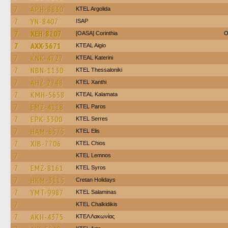
7
APH-8830
KTEL Argolida
7
YN-8407
ISAP
7
XEH-8207
[OASA] Corinthia
O
7
AXX-3671
KTEAL Aigio
7
KNK-4727
KTEAL Katerini
7
NBN-1130
KTEL Thessaloniki
7
AHZ-2748
KTEL Xanthi
7
KMH-5658
KTEAL Kalamata
7
EMZ-4118
KTEL Paros
7
EPK-3300
KTEL Serres
7
HAM-6575
KTEL Elis
7
XIB-7706
KTEL Chios
7
KTEL Lemnos
7
EMZ-8161
KTEL Syros
7
HKM-3115
Cretan Holidays
7
YMT-9987
KTEL Salaminas
7
ΚΤΕL Chalkidikis
7
AKH-4375
ΚΤΕΛ Λακωνίας