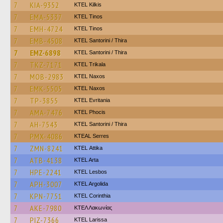
7
KIA-9352
KTEL Kilkis
7
EMA-5337
KTEL Tinos
7
EMH-4724
KTEL Tinos
7
EMB-4508
KTEL Santorini / Thira
7
EMZ-6898
KTEL Santorini / Thira
7
TKZ-7171
ΚΤΕL Τrikala
7
MOB-2983
KTEL Naxos
7
EMK-5505
KTEL Naxos
7
TP-3855
ΚΤΕL Evritania
7
AMA-7476
ΚΤΕL Phocis
7
AH-7543
KTEL Santorini / Thira
7
PMX-4086
KTEAL Serres
7
ZMN-8241
KΤΕL Αttika
7
ATB-4138
KTEL Arta
7
HPE-2241
KTEL Lesbos
7
APH-3007
KTEL Argolida
7
KPN-7751
KTEL Corinthia
7
AKE-7980
ΚΤΕΛ Λακωνίας
7
PIZ-7366
KTEL Larissa