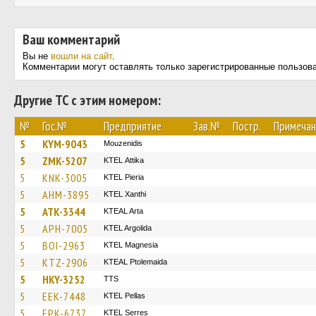
Ваш комментарий
Вы не
вошли на сайт
.
Комментарии могут оставлять только зарегистрированные пользов
Другие ТС с этим номером:
№
Гос.№
Предприятие
Зав.№
Постр.
Примечан
5
KYM-9043
Mouzenidis
5
ZMK-5207
KΤΕL Αttika
5
KNK-3005
KTEL Pieria
5
AHM-3895
KTEL Xanthi
5
ATK-3344
KTEAL Arta
5
APH-7005
KTEL Argolida
5
BOI-2963
ΚΤΕL Magnesia
5
KTZ-2906
KTEAL Ptolemaida
5
HKY-3252
TTS
5
EEK-7448
KTEL Pellas
5
EPK-6737
KTEL Serres