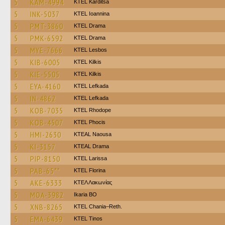
5
KAM-4994
ΚΤΕL Karditsa
5
INK-5037
KTEL Ioannina
5
PMT-3860
KTEL Drama
5
PMK-6592
KTEL Drama
5
MYE-7666
KTEL Lesbos
5
KIB-6005
KTEL Kilkis
5
KIE-5505
KTEL Kilkis
5
EYA-4160
KTEL Lefkada
5
IN-4862
KTEL Lefkada
5
KOB-7035
KTEL Rhodope
5
KOB-4507
ΚΤΕL Phocis
5
HMI-2630
KTEAL Naousa
5
KI-3157
KTEAL Drama
5
PIP-8150
KTEL Larissa
5
PAB-65**
KTEL Florina
5
AKE-6333
ΚΤΕΛ Λακωνίας
5
MOA-3982
Ikaria BO
5
XNB-8265
KTEL Chania–Reth.
5
EMA-6439
KTEL Tinos