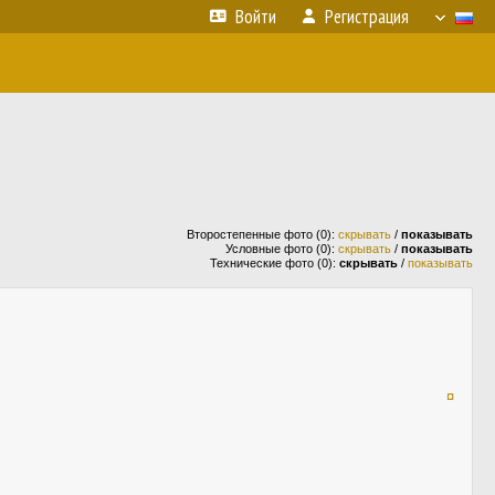
Войти
Регистрация
Второстепенные фото (0):
скрывать
/
показывать
Условные фото (0):
скрывать
/
показывать
Технические фото (0):
скрывать
/
показывать
¤