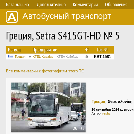
База данных
Дополнительно
Комментарии
Обновления
Автобусный транспорт
Греция, Setra S415GT-HD № 5
Регион
Предприятие
№
Гос.№
5
KBT-1581
Греция
KTEL Kavalas
ΚΤΕΛ Καβάλας
Все комментарии к фотографиям этого ТС
Греция
,
Θεσσαλονίκη
10 сентября 2024 г., втор
Автор:
reshz
451