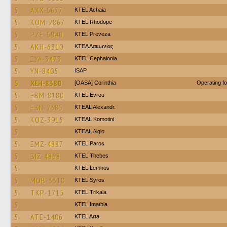
5
AXX-6677
KTEL Achaia
5
KOM-2867
KTEL Rhodope
5
PZE-6940
KTEL Preveza
5
AKH-6310
ΚΤΕΛ Λακωνίας
5
EYA-3473
KTEL Cephalonia
5
YN-8405
ISAP
5
XEH-8380
[OASA] Corinthia
Operating f
5
EBM-8180
KTEL Evrou
5
EBN-2385
KTEAL Alexandr.
5
KOZ-3915
KTEAL Komotini
5
KTEAL Aigio
5
EMZ-4887
KTEL Paros
5
BIZ-4868
KTEL Thebes
5
KTEL Lemnos
5
MOB-3318
KTEL Syros
5
TKP-1715
ΚΤΕL Τrikala
5
KTEL Imathia
5
ATE-1406
KTEL Arta