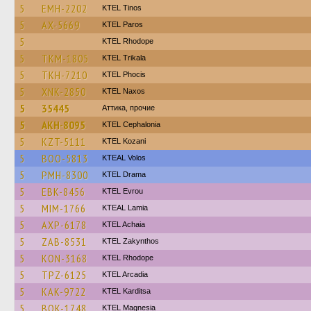
5
EMH-2202
KTEL Tinos
5
AX-5669
KTEL Paros
5
KTEL Rhodope
5
TKM-1805
ΚΤΕL Τrikala
5
TKH-7210
ΚΤΕL Phocis
5
XNK-2850
KTEL Naxos
5
35445
Аттика, прочие
5
AKH-8095
KTEL Cephalonia
5
KZT-5111
ΚΤΕL Kozani
5
BOO-5813
KTEAL Volos
5
PMH-8300
KTEL Drama
5
EBK-8456
KTEL Evrou
5
MIM-1766
KTEAL Lamia
5
AXP-6178
KTEL Achaia
5
ZAB-8531
KTEL Zakynthos
5
KON-3168
KTEL Rhodope
5
TPZ-6125
KTEL Arcadia
5
KAK-9722
ΚΤΕL Karditsa
5
BOK-1748
ΚΤΕL Magnesia