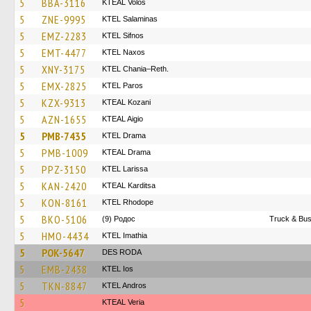
5
BBA-3116
KTEAL Volos
5
ZNE-9995
KTEL Salaminas
5
EMZ-2283
KTEL Sifnos
5
EMT-4477
KTEL Naxos
5
XNY-3175
KTEL Chania–Reth.
5
EMX-2825
KTEL Paros
5
KZX-9313
KTEAL Kozani
5
AZN-1655
KTEAL Aigio
5
PMB-7435
KTEL Drama
5
PMB-1009
KTEAL Drama
5
PPZ-3150
KTEL Larissa
5
KAN-2420
KTEAL Karditsa
5
KON-8161
KTEL Rhodope
5
BKO-5106
(9) Родос
Truck & Bus
5
HMO-4434
KTEL Imathia
5
POK-5647
DES RODA
5
EMB-2438
KTEL Ios
5
TKN-8847
KTEL Andros
5
KTEAL Veria