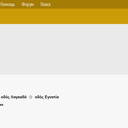
Помощь
Форум
Поиск
,
οδός Λαγκαδά
οδός Εγνατία
ник