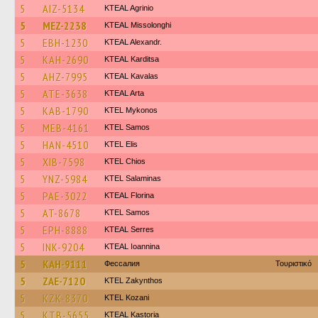
5
AIZ-5134
KTEAL Agrinio
5
MEZ-2238
KTEAL Missolonghi
5
EBH-1230
KTEAL Alexandr.
5
KAH-2690
KTEAL Karditsa
5
AHZ-7995
KTEAL Kavalas
5
ATE-3638
KTEAL Arta
5
KAB-1790
KTEL Mykonos
5
MEB-4161
KTEL Samos
5
HAN-4510
KTEL Elis
5
XIB-7598
KTEL Chios
5
YNZ-5984
KTEL Salaminas
5
PAE-3022
KTEAL Florina
5
AT-8678
KTEL Samos
5
EPH-8888
KTEAL Serres
5
INK-9204
KTEAL Ioannina
5
KAH-9111
Фессалия
Τουριστικό
5
ZAE-7120
KTEL Zakynthos
5
KZK-8370
ΚΤΕL Kozani
5
KTB-5655
KTEAL Kastoria