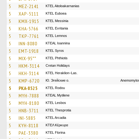
5
MEZ-2141
KTEL Aitoloakarnanias
5
XAP-5111
ΚΤΕL Euboea
5
KMX-1915
KTEL Messinia
5
KHA-5766
ΚΤΕL Evritania
5
TKP-7761
KTEL Lemnos
5
INN-8080
KTEAL Ioannina
5
EMT-1918
KTEL Syros
5
MIX-95**
ΚΤΕL Phthiotis
5
HKM-3114
Cretan Holidays
5
HKH-3114
KTEL Heraklion–Las.
5
KMP-6720
Ю. Эгейские о.
Anemomylos
5
PKA-8525
ΚΤΕL Rodou
5
MYH-7888
KTEAL Mytilene
5
MYH-8180
KTEL Lesbos
5
HNB-3711
KTEL Thesprotia
5
INI-5885
KTEL Arcadia
5
KYH-8118
ΚΤΕΛ Κέρκυρα
5
PAE-3380
KTEL Florina