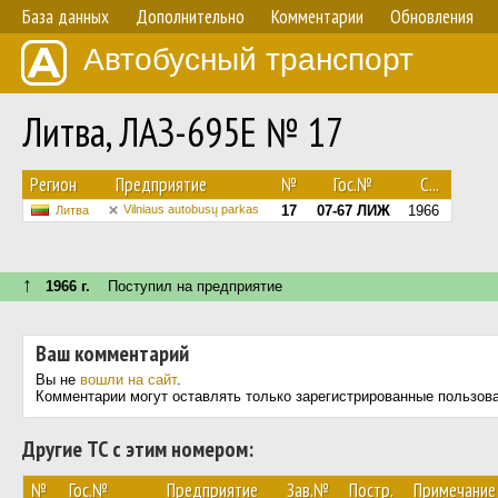
База данных
Дополнительно
Комментарии
Обновления
Автобусный транспорт
Литва, ЛАЗ-695Е № 17
Регион
Предприятие
№
Гос.№
С...
Vilniaus autobusų parkas
17
07-67 ЛИЖ
1966
Литва
↑
1966 г.
Поступил на предприятие
Ваш комментарий
Вы не
вошли на сайт
.
Комментарии могут оставлять только зарегистрированные пользов
Другие ТС с этим номером:
№
Гос.№
Предприятие
Зав.№
Постр.
Примечание