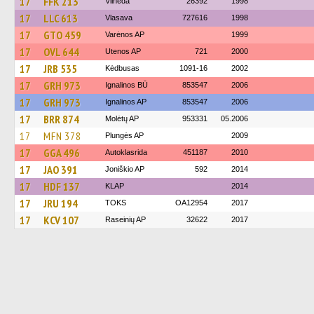
17
FFK 213
Vilneda
26392
1998
17
LLC 613
Vlasava
727616
1998
17
GTO 459
Varėnos AP
1999
17
OVL 644
Utenos AP
721
2000
17
JRB 535
Kėdbusas
1091-16
2002
17
GRH 973
Ignalinos BŪ
853547
2006
17
GRH 973
Ignalinos AP
853547
2006
17
BRR 874
Molėtų AP
953331
05.2006
17
MFN 378
Plungės AP
2009
17
GGA 496
Autoklasrida
451187
2010
17
JAO 391
Joniškio AP
592
2014
17
HDF 137
KLAP
2014
17
JRU 194
TOKS
OA12954
2017
17
KCV 107
Raseinių AP
32622
2017