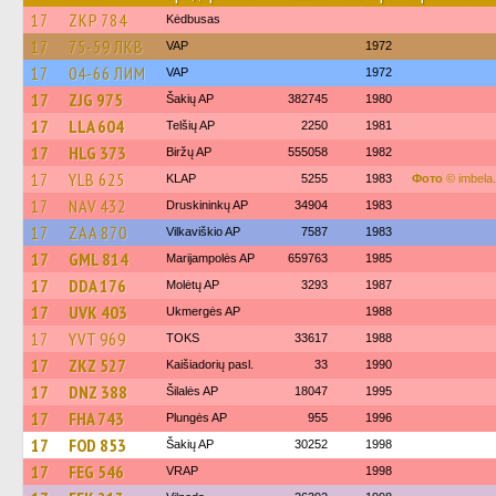
17
ZKP 784
Kėdbusas
17
75-59 ЛКВ
VAP
1972
17
04-66 ЛИМ
VAP
1972
17
ZJG 975
Šakių AP
382745
1980
17
LLA 604
Telšių AP
2250
1981
17
HLG 373
Biržų AP
555058
1982
17
YLB 625
KLAP
5255
1983
Фото
© imbela
17
NAV 432
Druskininkų AP
34904
1983
17
ZAA 870
Vilkaviškio AP
7587
1983
17
GML 814
Marijampolės AP
659763
1985
17
DDA 176
Molėtų AP
3293
1987
17
UVK 403
Ukmergės AP
1988
17
YVT 969
TOKS
33617
1988
17
ZKZ 527
Kaišiadorių pasl.
33
1990
17
DNZ 388
Šilalės AP
18047
1995
17
FHA 743
Plungės AP
955
1996
17
FOD 853
Šakių AP
30252
1998
17
FEG 546
VRAP
1998