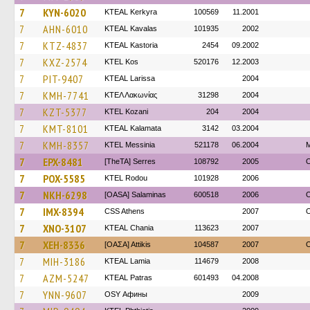
7
KYN-6020
KTEAL Kerkyra
100569
11.2001
7
AHN-6010
KTEAL Kavalas
101935
2002
7
KTZ-4837
KTEAL Kastoria
2454
09.2002
7
KXZ-2574
KTEL Kos
520176
12.2003
7
PIT-9407
KTEAL Larissa
2004
7
KMH-7741
ΚΤΕΛ Λακωνίας
31298
2004
7
KZT-5377
ΚΤΕL Kozani
204
2004
7
KMT-8101
KTEAL Kalamata
3142
03.2004
7
KMH-8357
KTEL Messinia
521178
06.2004
7
EPX-8481
[TheTA] Serres
108792
2005
O
7
POX-5585
ΚΤΕL Rodou
101928
2006
7
NKH-6298
[OASA] Salaminas
600518
2006
O
7
IMX-8394
CSS Athens
2007
O
7
XNO-3107
KTEAL Chania
113623
2007
7
XEH-8336
[ΟΑΣΑ] Αttikis
104587
2007
O
7
MIH-3186
KTEAL Lamia
114679
2008
7
AZM-5247
KTEAL Patras
601493
04.2008
7
YNN-9607
OSY Афины
2009