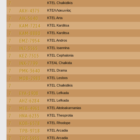
7
ΚΤΕL Chalkidikis
7
AKH-4375
ΚΤΕΛ Λακωνίας
7
AIK-5640
KTEL Arta
7
KAM-7214
ΚΤΕL Karditsa
7
KAM-8880
ΚΤΕL Karditsa
7
EMZ-7954
KTEL Andros
7
INZ-3565
KTEL Ioannina
7
KEZ-7515
KTEL Cephalonia
7
INX-7799
KTEAL Chalkida
7
PMK-3640
KTEL Drama
7
MOB-2983
KTEL Lesbos
7
ΚΤΕL Chalkidikis
7
EYA-1908
KTEL Lefkada
7
AHZ-6284
KTEL Lefkada
7
MEB-4961
KTEL Aitoloakarnanias
7
HNA-6235
KTEL Thesprotia
7
KOB-6578
KTEL Rhodope
7
TPB-9718
KTEL Arcadia
7
TPZ-5955
KTEL Arcadia