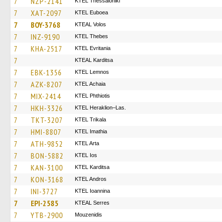
7
NZP-2141
KTEL Thessaloniki
7
XAT-2097
ΚΤΕL Euboea
7
BOY-3768
KTEAL Volos
7
INZ-9190
KTEL Thebes
7
KHA-2517
ΚΤΕL Evritania
7
KTEAL Karditsa
7
EBK-1356
KTEL Lemnos
7
AZK-8207
KTEL Achaia
7
MIX-2414
ΚΤΕL Phthiotis
7
HKH-3326
KTEL Heraklion–Las.
7
TKT-3207
ΚΤΕL Τrikala
7
HMI-8807
KTEL Imathia
7
ATH-9852
KTEL Arta
7
BON-5882
KTEL Ios
7
KAN-3100
ΚΤΕL Karditsa
7
KON-3168
KTEL Andros
7
INI-3727
KTEL Ioannina
7
EPI-2585
KTEAL Serres
7
YTB-2900
Mouzenidis