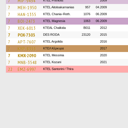
7
MIP-9494
ΚΤΕL Phthiotis
2009
7
MEH-1950
KTEL Aitoloakarnanias
957
04.2009
7
HAN-1355
KTEL Chania–Reth.
1076
06.2009
7
BOI-2473
ΚΤΕL Magnesia
1063
06.2009
7
XEK-6013
KTEAL Chalkida
B011
2012
7
POX-7303
DES RODA
23120
2015
7
APT-7607
KTEL Argolida
2016
7
KYP-8353
ΚΤΕΛ Κέρκυρα
2017
7
KMX-2090
KTEL Messinia
2020
7
MNB-3548
ΚΤΕL Kozani
2021
22
EMZ-6997
KTEL Santorini / Thira