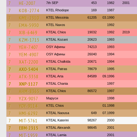
7
HE-2007
7th SEP
453
1982
2001
7
KOB-2774
KTEL Rhodope
169
1987
7
KME-2310
KTEL Messinia
61205
03.1990
7
EMA-5930
KTEL Naxos
1992
7
XIB-6469
KTEAL Chios
19032
1992
2019
7
KZM-1715
KTEAL Kozani
20623
1993
7
YEH-7407
OSY Афины
74213
1993
7
YEM-4907
OSY Афины
26040
1994
7
XAT-2200
KTEAL Chalkida
20671
1994
7
AXO-5404
KTEAL Patras
78679
1995
7
ATK-3358
KTEAL Arta
84589
09.1996
7
XNP-1127
KTEAL Chania
1997
7
AHM-8365
KTEAL Chios
86572
1997
7
YZX-9057
Маруси
1998
7
YOY-9114
KTEL Chios
01.1998
7
HMI-6292
KTEAL Naousa
649
07.1999
7
MIT-5761
KTEAL Katerini
98267
2000
7
EBM-2315
KTEAL Alexandr.
98645
2001
7
MIT-1959
KTEAL Lamia
2001