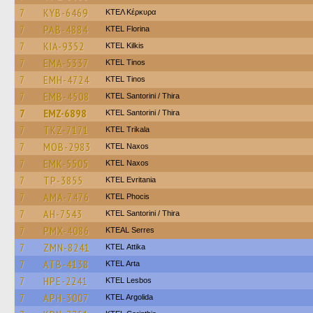
7
KYB-6469
ΚΤΕΛ Κέρκυρα
7
PAB-4884
KTEL Florina
7
KIA-9352
KTEL Kilkis
7
EMA-5337
KTEL Tinos
7
EMH-4724
KTEL Tinos
7
EMB-4508
KTEL Santorini / Thira
7
EMZ-6898
KTEL Santorini / Thira
7
TKZ-7171
ΚΤΕL Τrikala
7
MOB-2983
KTEL Naxos
7
EMK-5505
KTEL Naxos
7
TP-3855
ΚΤΕL Evritania
7
AMA-7476
ΚΤΕL Phocis
7
AH-7543
KTEL Santorini / Thira
7
PMX-4086
KTEAL Serres
7
ZMN-8241
KΤΕL Αttika
7
ATB-4138
KTEL Arta
7
HPE-2241
KTEL Lesbos
7
APH-3007
KTEL Argolida