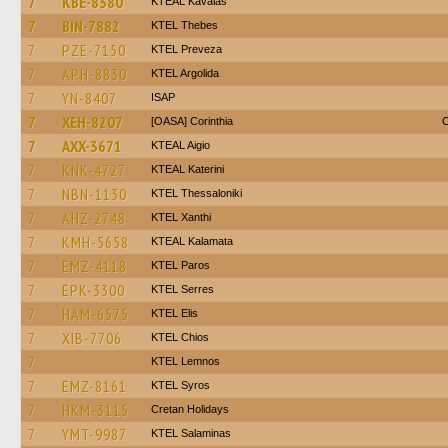
7
KBE-8380
KTEAL Kavalas
7
BIN-7882
KTEL Thebes
7
PZE-7150
KTEL Preveza
7
APH-8830
KTEL Argolida
7
YN-8407
ISAP
7
XEH-8207
[OASA] Corinthia
O
7
AXX-3671
KTEAL Aigio
7
KNK-4727
KTEAL Katerini
7
NBN-1130
KTEL Thessaloniki
7
AHZ-2748
KTEL Xanthi
7
KMH-5658
KTEAL Kalamata
7
EMZ-4118
KTEL Paros
7
EPK-3300
KTEL Serres
7
HAM-6575
KTEL Elis
7
XIB-7706
KTEL Chios
7
KTEL Lemnos
7
EMZ-8161
KTEL Syros
7
HKM-3115
Cretan Holidays
7
YMT-9987
KTEL Salaminas