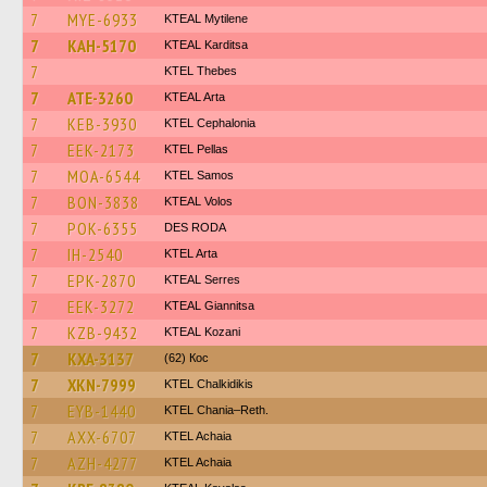
7
MYE-6933
KTEAL Mytilene
7
KAH-5170
KTEAL Karditsa
7
KTEL Thebes
7
ATE-3260
KTEAL Arta
7
KEB-3930
KTEL Cephalonia
7
EEK-2173
KTEL Pellas
7
MOA-6544
KTEL Samos
7
BON-3838
KTEAL Volos
7
POK-6355
DES RODA
7
IH-2540
KTEL Arta
7
EPK-2870
KTEAL Serres
7
EEK-3272
KTEAL Giannitsa
7
KZB-9432
KTEAL Kozani
7
KXA-3137
(62) Кос
7
XKN-7999
ΚΤΕL Chalkidikis
7
EYB-1440
KTEL Chania–Reth.
7
AXX-6707
KTEL Achaia
7
AZH-4277
KTEL Achaia