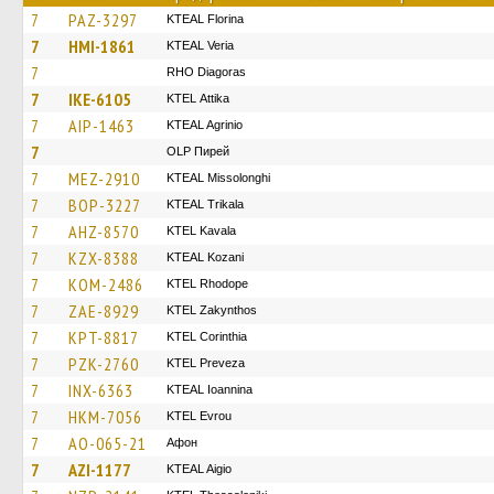
7
PAZ-3297
KTEAL Florina
7
HMI-1861
KTEAL Veria
7
RHO Diagoras
7
IKE-6105
KΤΕL Αttika
7
AIP-1463
KTEAL Agrinio
7
OLP Пирей
7
MEZ-2910
KTEAL Missolonghi
7
BOP-3227
KTEAL Trikala
7
AHZ-8570
KTEL Kavala
7
KZX-8388
KTEAL Kozani
7
KOM-2486
KTEL Rhodope
7
ZAE-8929
KTEL Zakynthos
7
KPT-8817
KTEL Corinthia
7
PZK-2760
KTEL Preveza
7
INX-6363
KTEAL Ioannina
7
HKM-7056
KTEL Evrou
7
AO-065-21
Афон
7
AZI-1177
KTEAL Aigio