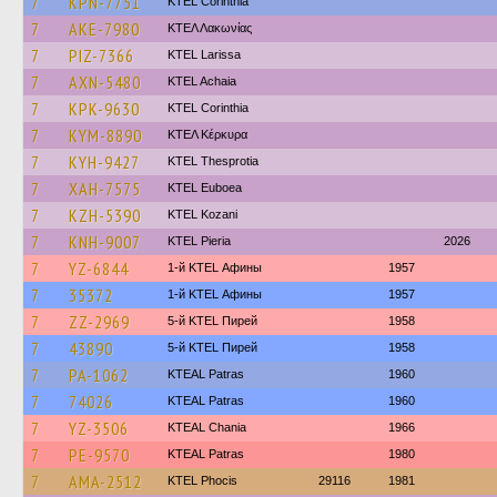
7
KPN-7751
KTEL Corinthia
7
AKE-7980
ΚΤΕΛ Λακωνίας
7
PIZ-7366
KTEL Larissa
7
AXN-5480
KTEL Achaia
7
KPK-9630
KTEL Corinthia
7
KYM-8890
ΚΤΕΛ Κέρκυρα
7
KYH-9427
KTEL Thesprotia
7
XAH-7575
ΚΤΕL Euboea
7
KZH-5390
ΚΤΕL Kozani
7
KNH-9007
KTEL Pieria
2026
7
YZ-6844
1-й KTEL Афины
1957
7
35372
1-й KTEL Афины
1957
7
ZZ-2969
5-й KTEL Пирей
1958
7
43890
5-й KTEL Пирей
1958
7
PA-1062
KTEAL Patras
1960
7
74026
KTEAL Patras
1960
7
YZ-3506
KTEAL Chania
1966
7
PE-9570
KTEAL Patras
1980
7
AMA-2512
ΚΤΕL Phocis
29116
1981