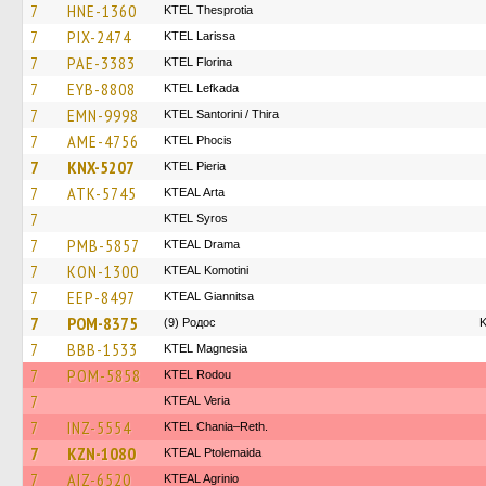
7
HNE-1360
KTEL Thesprotia
7
PIX-2474
KTEL Larissa
7
PAE-3383
KTEL Florina
7
EYB-8808
KTEL Lefkada
7
EMN-9998
KTEL Santorini / Thira
7
AME-4756
ΚΤΕL Phocis
7
KNX-5207
KTEL Pieria
7
ATK-5745
KTEAL Arta
7
KTEL Syros
7
PMB-5857
KTEAL Drama
7
KON-1300
KTEAL Komotini
7
EEP-8497
KTEAL Giannitsa
7
POM-8375
(9) Родос
Κ
7
BBB-1533
ΚΤΕL Magnesia
7
POM-5858
ΚΤΕL Rodou
7
KTEAL Veria
7
INZ-5554
KTEL Chania–Reth.
7
KZN-1080
KTEAL Ptolemaida
7
AIZ-6520
KTEAL Agrinio