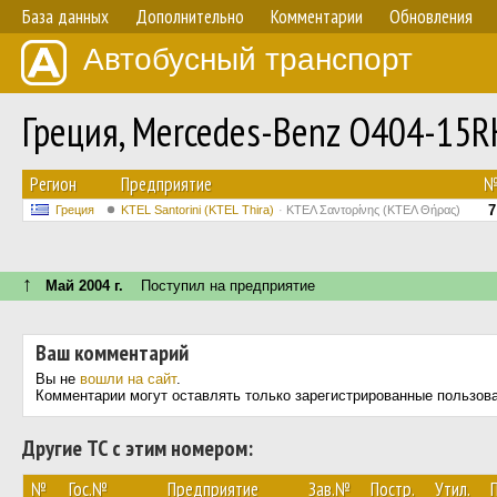
База данных
Дополнительно
Комментарии
Обновления
Автобусный транспорт
Греция, Mercedes-Benz O404-15
Регион
Предприятие
7
Греция
KTEL Santorini (KTEL Thira)
ΚΤΕΛ Σαντορίνης (ΚΤΕΛ Θήρας)
↑
Май 2004 г.
Поступил на предприятие
Ваш комментарий
Вы не
вошли на сайт
.
Комментарии могут оставлять только зарегистрированные пользов
Другие ТС с этим номером:
№
Гос.№
Предприятие
Зав.№
Постр.
Утил.