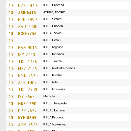
40
PZK-5440
KTEL Preveza
40
ZXB-6315
Аттика, прочие
40
EPN-8999
KTEL Serres
40
XAO-7900
ΚΤΕL Euboea
40
BOO-5756
KTEAL Volos
40
KTEL Evrou
40
HAH-9015
KTEL Argolida
40
INY-2740
KTEL Ioannina
40
TKT-1486
ΚΤΕL Τrikala
40
MEZ-2145
KTEL Aitoloakarnanias
40
HMN-2520
KTEL Imathia
40
ATK-1407
KTEL Arta
40
TKT-2509
ΚΤΕL Grevenon
40
IYY-8664
Maroulis
40
HNE-1390
KTEL Thesprotia
40
PPZ-2622
KTEAL Larissa
40
KYH-8645
ΚΤΕΛ Κέρκυρα
40
AKM-7576
ΚΤΕΛ Λακωνίας