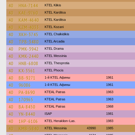
40
HNA-7144
KTEL Kilkis
40
KAE-9760
ΚΤΕL Karditsa
40
KAM-4640
ΚΤΕL Karditsa
40
KZM-4033
ΚΤΕL Kozani
40
XKH-3745
ΚΤΕL Chalkidikis
40
TPB-3480
KTEL Arcadia
40
PMK-3942
KTEL Drama
40
KMK-2440
KTEL Messinia
40
HNB-6808
KTEL Thesprotia
40
KX-3561
ΚΤΕL Phocis
40
BB-9271
1-й KTEL Афины
1961
40
96086
1-й KTEL Афины
1961
40
PA-8690
KTEAL Patras
1963
40
170965
KTEAL Patras
1963
40
BA-8450
KTEAL Patras
1968
40
YN-8440
ISAP
1981
40
1HP-6106
KTEL Heraklion–Las.
1983
40
KMB-5840
KTEL Messinia
43990
1985