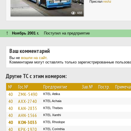
Прислал
reshz
488
↑
Ноябрь 2001 г.
Поступил на предприятие
Ваш комментарий
Вы не
вошли на сайт
.
Комментарии могут оставлять только зарегистрированные пользов
Другие ТС с этим номером:
№
Гос.№
Предприятие
Зав.№
Постр.
Примеча
40
ZMK-5490
KΤΕL Αttika
40
AXX-2740
KTEL Achaia
40
KAN-2835
KTEL Thebes
40
AHN-1566
KTEL Xanthi
40
KON-3033
KTEL Rhodope
40
KPK-1970
KTEL Corinthia