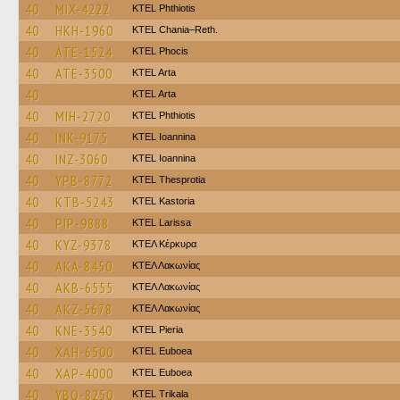
40
MIX-4222
ΚΤΕL Phthiotis
40
HKH-1960
KTEL Chania–Reth.
40
ATE-1524
ΚΤΕL Phocis
40
ATE-3500
KTEL Arta
40
KTEL Arta
40
MIH-2720
ΚΤΕL Phthiotis
40
INK-9175
KTEL Ioannina
40
INZ-3060
KTEL Ioannina
40
YPB-8772
KTEL Thesprotia
40
KTB-5243
KTEL Kastoria
40
PIP-9888
KTEL Larissa
40
KYZ-9378
ΚΤΕΛ Κέρκυρα
40
AKA-8450
ΚΤΕΛ Λακωνίας
40
AKB-6555
ΚΤΕΛ Λακωνίας
40
AKZ-5678
ΚΤΕΛ Λακωνίας
40
KNE-3540
KTEL Pieria
40
XAH-6500
ΚΤΕL Euboea
40
XAP-4000
ΚΤΕL Euboea
40
YBO-8250
ΚΤΕL Τrikala