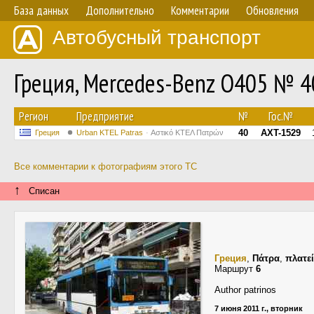
База данных
Дополнительно
Комментарии
Обновления
Автобусный транспорт
Греция, Mercedes-Benz O405 № 4
Регион
Предприятие
№
Гос.№
40
AXT-1529
Греция
Urban KTEL Patras
Αστικό ΚΤΕΛ Πατρών
Все комментарии к фотографиям этого ТС
↑
Списан
Греция
,
Πάτρα
,
πλατε
Маршрут
6
Author patrinos
7 июня 2011 г., вторник