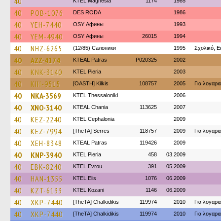
40
ΚΤΕL Magnesia
1174
1985
40
POB-1076
DES RODA
1986
40
YEH-7440
OSY Афины
1993
40
YEM-4940
OSY Афины
26015
1994
40
NHZ-6265
(12/85) Салоники
1995
Σχολικό, Ε
40
AZZ-4174
KTEAL Patras
P020325
2002
40
KNK-3140
KTEL Pieria
2003
40
KIH-9515
[OASTH] Kilkis
108757
2005
Για λογαρ
40
NKA-3569
KTEL Thessaloniki
2006
40
XNO-3140
KTEAL Chania
113625
2007
40
KEZ-2240
KTEL Cephalonia
2009
40
KEZ-7994
[TheTA] Serres
118757
2009
Για λογαρ
40
XEH-8348
KTEAL Patras
119426
2009
40
KNP-3940
KTEL Pieria
458
03.2009
40
EBK-8240
KTEL Evrou
391
05.2009
40
HAN-1355
KTEL Elis
1076
06.2009
40
KZT-6133
ΚΤΕL Kozani
1146
06.2009
40
XKP-7440
[TheTA] Chalkidikis
119974
2010
Για λογαρ
40
XKP-7440
[TheTA] Chalkidikis
119974
2010
Για λογαρ