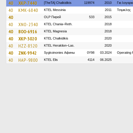
40
XKP-7440
[TheTA] Chalkidikis
119974
2010
Για λογαρ
40
KMK-6840
KTEL Messinia
2011
Τσιμικλης
40
OLP Пирей
533
2015
40
XNO-2340
KTEL Chania–Reth.
2018
40
BOO-6916
ΚΤΕL Magnesia
2018
40
XKP-3020
ΚΤΕL Chalkidikis
2020
40
HZZ-8520
KTEL Heraklion–Las.
2020
40
ZNK-9942
Sygkoinonies Афины
0Y98
03.2024
Operating 
40
HAP-9800
KTEL Elis
4114
06.2025