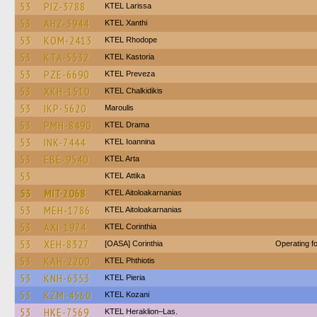
53
PIZ-3788
KTEL Larissa
53
AHZ-3944
KTEL Xanthi
53
KOM-2413
KTEL Rhodope
53
KTA-5532
KTEL Kastoria
53
PZE-6690
KTEL Preveza
53
XKH-1510
ΚΤΕL Chalkidikis
53
IKP-5620
Maroulis
53
PMH-8490
KTEL Drama
53
INK-7444
KTEL Ioannina
53
EBE-9540
KTEL Arta
53
KΤΕL Αttika
53
MIT-2068
KTEL Aitoloakarnanias
53
MEH-1786
KTEL Aitoloakarnanias
53
AXI-1974
KTEL Corinthia
53
XEH-8327
[OASA] Corinthia
Operating 
53
KAH-2200
ΚΤΕL Phthiotis
53
KNH-6353
KTEL Pieria
53
KZM-4560
ΚΤΕL Kozani
53
HKE-7569
KTEL Heraklion–Las.