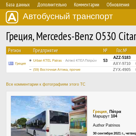
База данных
Дополнительно
Комментарии
Обновления
Автобусный транспорт
Греция, Mercedes-Benz O530 Cita
Регион
Предприятие
№
Гос.№
AZZ-5183
53
Urban KTEL Patras
Αστικό ΚΤΕΛ Πατρών
AXY-9710
Греция
ZYX-4905
(59) Восточная Аттика, прочие
Все комментарии к фотографиям этого ТС
Греция
,
Πάτρα
Маршрут
104
Author Patrinos
30 сентября 2021 г., четве