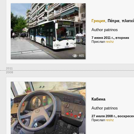
Греция
,
Πάτρα
,
πλατε
Author patrinos
7 июня 2011 г., вторник
Прислал
reshz
465
2011
2008
Кабина
Author patrinos
27 июля 2008 г., воскресе
Прислал
reshz