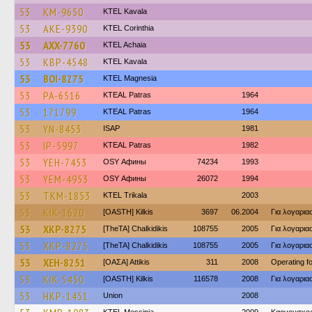
53
KM-9650
KTEL Kavala
53
AKE-9390
KTEL Corinthia
53
AXX-7760
KTEL Achaia
53
KBP-4548
KTEL Kavala
53
BOI-8275
ΚΤΕL Magnesia
53
PA-6516
KTEAL Patras
1964
53
171799
KTEAL Patras
1964
53
YN-8453
ISAP
1981
53
IP-5997
KTEAL Patras
1982
53
YEH-7453
OSY Афины
74234
1993
53
YEM-4953
OSY Афины
26072
1994
53
TKM-1853
ΚΤΕL Τrikala
2003
53
KIK-1620
[OASTH] Kilkis
3697
06.2004
Για λογαρι
53
XKP-8275
[TheTA] Chalkidikis
108755
2005
Για λογαρι
53
XKP-8275
[TheTA] Chalkidikis
108755
2005
Για λογαρι
53
XEH-8251
[ΟΑΣΑ] Αttikis
311
2008
Operating 
53
KIK-5450
[OASTH] Kilkis
116578
2008
Για λογαρι
53
HKP-1451
Union
2008