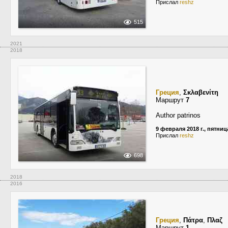
Прислал
reshz
515
2021
2018
Греция
,
Σκλαβενίτη
Маршрут
7
Author patrinos
9 февраля 2018 г., пятниц
Прислал
reshz
698
2018
2016
Греция
,
Πάτρα
,
Πλαζ
Маршрут
1