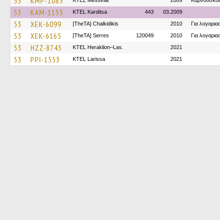
53
KMP-1083
KTEL Messinia
2009
Καρνουσκο
53
KAM-1153
ΚΤΕL Karditsa
443
03.2009
53
XEK-6099
[TheTA] Chalkidikis
2010
Για λογαρι
53
XEK-6165
[TheTA] Serres
120049
2010
Για λογαρι
53
HZZ-8745
KTEL Heraklion–Las.
2021
53
PPI-1553
KTEL Larissa
2021