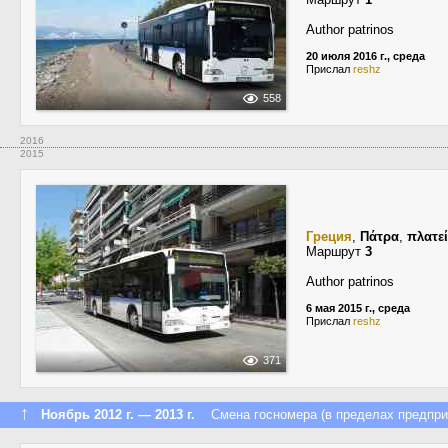
Author patrinos
20 июля 2016 г., среда
Прислал
reshz
558
2016
2015
Греция
,
Πάτρα
,
πλατε
Маршрут
3
Author patrinos
6 мая 2015 г., среда
Прислал
reshz
371
↑
Ноябрь 2012 г. — 2013 г.
Смена госномера (в пределах предпри