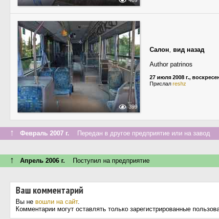
469
Салон
,
вид назад
Author patrinos
27 июля 2008 г., воскресе
Прислал
reshz
399
↑
Февраль 2007 г.
Передан в другое предприятие или на завод
↑
Апрель 2006 г.
Поступил на предприятие
Ваш комментарий
Вы не
вошли на сайт
.
Комментарии могут оставлять только зарегистрированные пользов