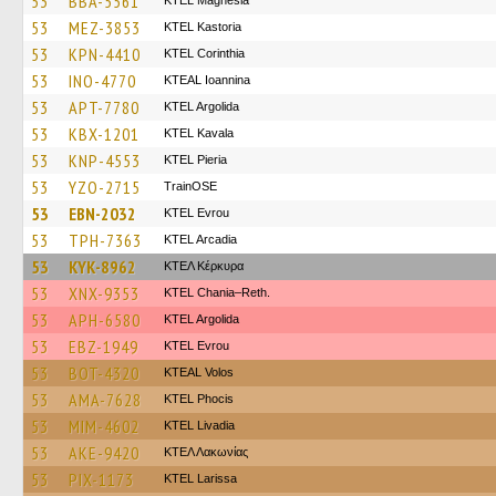
53
BBA-5561
ΚΤΕL Magnesia
53
MEZ-3853
KTEL Kastoria
53
KPN-4410
KTEL Corinthia
53
INO-4770
KTEAL Ioannina
53
APT-7780
KTEL Argolida
53
KBX-1201
KTEL Kavala
53
KNP-4553
KTEL Pieria
53
YZO-2715
TrainΟSE
53
EBN-2032
KTEL Evrou
53
TPH-7363
KTEL Arcadia
53
KYK-8962
ΚΤΕΛ Κέρκυρα
53
XNX-9353
KTEL Chania–Reth.
53
APH-6580
KTEL Argolida
53
EBZ-1949
KTEL Evrou
53
BOT-4320
KTEAL Volos
53
AMA-7628
ΚΤΕL Phocis
53
MIM-4602
KTEL Livadia
53
AKE-9420
ΚΤΕΛ Λακωνίας
53
PIX-1173
KTEL Larissa