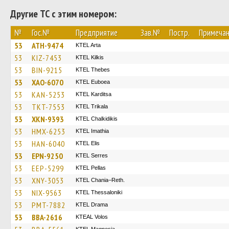
Другие ТС с этим номером:
№
Гос.№
Предприятие
Зав.№
Постр.
Примеча
53
ATH-9474
KTEL Arta
53
KIZ-7453
KTEL Kilkis
53
BIN-9215
KTEL Thebes
53
XAO-6070
ΚΤΕL Euboea
53
KAN-5253
ΚΤΕL Karditsa
53
TKT-7553
ΚΤΕL Τrikala
53
XKN-9393
ΚΤΕL Chalkidikis
53
HMX-6253
KTEL Imathia
53
HAN-6040
KTEL Elis
53
EPN-9250
KTEL Serres
53
EEP-5299
KTEL Pellas
53
XNY-3053
KTEL Chania–Reth.
53
NIX-9563
KTEL Thessaloniki
53
PMT-7882
KTEL Drama
53
BBA-2616
KTEAL Volos