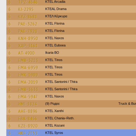
6
TPZ-4546
KTEL Arcadia
6
KI-2295
KTEAL Drama
6
KYZ-8681
ΚΤΕΛ Κέρκυρα
6
PAE-3262
KTEL Florina
6
PAE-7920
KTEL Florina
6
KNH-8950
KTEL Naxos
6
XAP-3161
ΚΤΕL Euboea
6
AT-4900
Ikaria BO
6
EMB-3213
KTEL Tinos
6
EMA-6959
KTEL Tinos
6
EMK-1989
KTEL Tinos
6
EMA-2019
KTEL Santorini / Thira
6
EMB-3633
KTEL Santorini / Thira
6
EMA-5947
KTEL Naxos
6
HMI-3824
(9) Родос
Truck & Bus
6
AHE-8896
KTEL Xanthi
6
EBK-8456
KTEL Chania–Reth.
6
KZE-8920
ΚΤΕL Kozani
6
HKE-2153
KTEL Syros