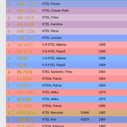
6
PAB-7222
KTEL Florina
6
XNP-5760
KTEL Chania–Reth.
6
INK-1810
KTEL Chios
6
INK-6688
KTEL Ioannina
6
KNK-1106
KTEL Pieria
6
PAB-5857
KTEL Lemnos
6
ON-4475
1-й KTEL Афины
1958
6
EN-4178
5-й KTEL Пирей
1958
6
38306
1-й KTEL Афины
1958
6
41195
5-й KTEL Пирей
1958
6
PK-7378
KTEL Santorini / Thira
1964
6
PA-6849
KTEAL Patras
1964
6
171352
KTEAL Patras
1964
6
YBZ-2484
KΤΕL Αttika
1979
6
OY-1022
KΤΕL Αttika
1979
6
PE-8982
KTEAL Patras
1980
6
KMH-6816
KTEL Messinia
33966
1982
6
KXB-4626
KTEL Kos
42029
1984
6
NAP-9602
KTEAL Kerkyra
1989