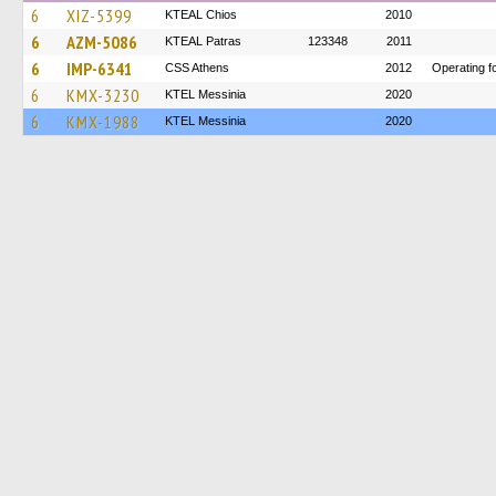
6
XIZ-5399
KTEAL Chios
2010
6
AZM-5086
KTEAL Patras
123348
2011
6
IMP-6341
CSS Athens
2012
Operating f
6
KMX-3230
KTEL Messinia
2020
6
KMX-1988
KTEL Messinia
2020