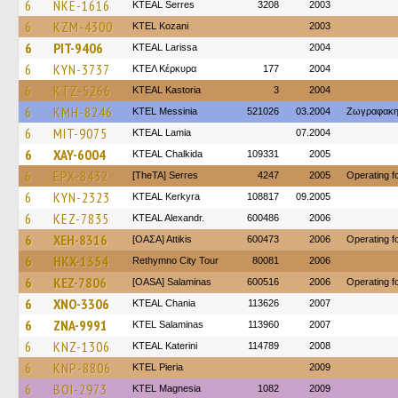
6
NKE-1616
KTEAL Serres
3208
2003
6
KZM-4300
ΚΤΕL Kozani
2003
6
PIT-9406
KTEAL Larissa
2004
6
KYN-3737
ΚΤΕΛ Κέρκυρα
177
2004
6
KTZ-5266
KTEAL Kastoria
3
2004
6
KMH-8246
KTEL Messinia
521026
03.2004
Ζωγραφακη
6
MIT-9075
KTEAL Lamia
07.2004
6
XAY-6004
KTEAL Chalkida
109331
2005
6
EPX-8432
[TheTA] Serres
4247
2005
Operating 
6
KYN-2323
KTEAL Kerkyra
108817
09.2005
6
KEZ-7835
KTEAL Alexandr.
600486
2006
6
XEH-8316
[ΟΑΣΑ] Αttikis
600473
2006
Operating 
6
HKX-1354
Rethymno City Tour
80081
2006
6
KEZ-7806
[OASA] Salaminas
600516
2006
Operating 
6
XNO-3306
KTEAL Chania
113626
2007
6
ZNA-9991
KTEL Salaminas
113960
2007
6
KNZ-1306
KTEAL Katerini
114789
2008
6
KNP-8806
KTEL Pieria
2009
6
BOI-2973
ΚΤΕL Magnesia
1082
2009