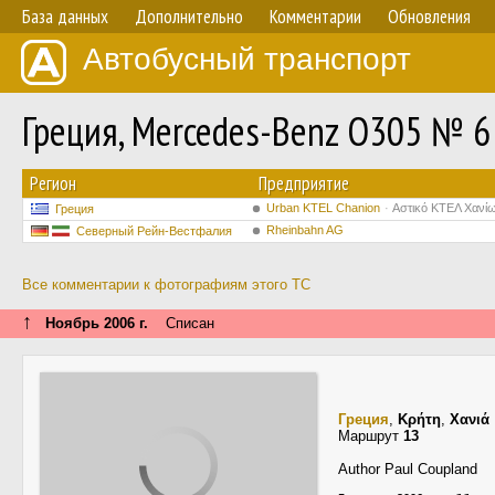
База данных
Дополнительно
Комментарии
Обновления
Автобусный транспорт
Греция, Mercedes-Benz O305 № 6
Регион
Предприятие
Urban KTEL Chanion
Αστικό ΚΤΕΛ Χανί
Греция
Rheinbahn AG
Северный Рейн-Вестфалия
Все комментарии к фотографиям этого ТС
↑
Ноябрь 2006 г.
Списан
Греция
,
Κρήτη
,
Χανιά
Маршрут
13
Author Paul Coupland