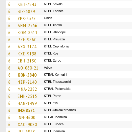
6
KBT-7843
KTEL Kavala
6
BIZ-5879
KTEL Thebes
6
YPX-4378
Union
6
AHM-2556
KTEL Xanthi
6
KOM-8311
KTEL Rhodope
6
PZE-9860
KTEL Preveza
6
AXX-3174
KTEL Cephalonia
6
KXE-9198
KTEL Kos
6
EBH-2130
KTEL Evrou
6
AO-060-21
Афон
6
KON-5840
KTEAL Komotini
6
NZP-2140
KTEL Thessaloniki
6
MNA-2282
KTEAL Ptolemaida
6
EMH-2515
KTEL Paros
6
HAN-1499
KTEL Elis
6
IMX-8571
KTEL Aitoloakarnanias
6
INN-4600
KTEAL Ioannina
6
XAO-9080
ΚΤΕL Euboea
6
IPT-5948
KTEL Ioannina