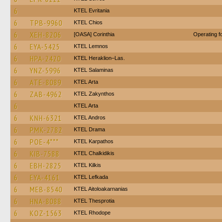
6
ΚΤΕL Evritania
6
TPB-9960
KTEL Chios
6
XEH-8206
[OASA] Corinthia
Operating 
6
EYA-5425
KTEL Lemnos
6
HPA-2420
KTEL Heraklion–Las.
6
YNZ-5996
KTEL Salaminas
6
ATE-8089
KTEL Arta
6
ZAB-4962
KTEL Zakynthos
6
KTEL Arta
6
KNH-6321
KTEL Andros
6
PMK-2782
KTEL Drama
6
POE-4***
ΚΤΕL Karpathos
6
KIB-7588
ΚΤΕL Chalkidikis
6
EBH-2825
KTEL Kilkis
6
EYA-4161
KTEL Lefkada
6
MEB-8540
KTEL Aitoloakarnanias
6
HNA-8088
KTEL Thesprotia
6
KOZ-1563
KTEL Rhodope