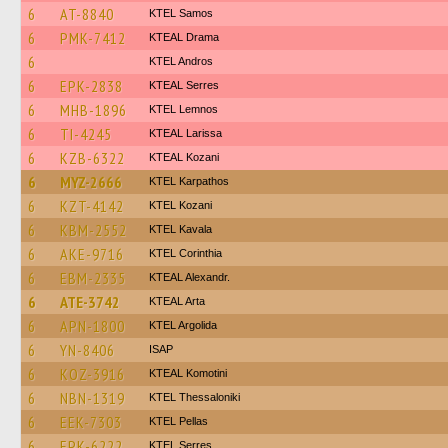
6
AT-8840
KTEL Samos
6
PMK-7412
KTEAL Drama
6
KTEL Andros
6
EPK-2838
KTEAL Serres
6
MHB-1896
KTEL Lemnos
6
TI-4245
KTEAL Larissa
6
KZB-6322
KTEAL Kozani
6
MYZ-2666
ΚΤΕL Karpathos
6
KZT-4142
ΚΤΕL Kozani
6
KBM-2552
KTEL Kavala
6
AKE-9716
KTEL Corinthia
6
EBM-2335
KTEAL Alexandr.
6
ATE-3742
KTEAL Arta
6
APN-1800
KTEL Argolida
6
YN-8406
ISAP
6
KOZ-3916
KTEAL Komotini
6
NBN-1319
KTEL Thessaloniki
6
EEK-7303
KTEL Pellas
6
EPK-6222
KTEL Serres