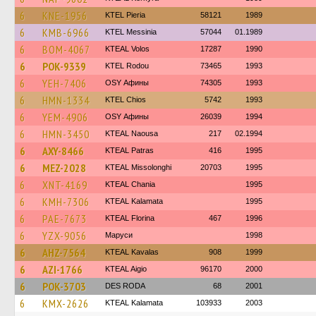
6
KNE-1956
KTEL Pieria
58121
1989
6
KMB-6966
KTEL Messinia
57044
01.1989
6
BOM-4067
KTEAL Volos
17287
1990
6
POK-9339
ΚΤΕL Rodou
73465
1993
6
YEH-7406
OSY Афины
74305
1993
6
HMN-1334
KTEL Chios
5742
1993
6
YEM-4906
OSY Афины
26039
1994
6
HMN-3450
KTEAL Naousa
217
02.1994
6
AXY-8466
KTEAL Patras
416
1995
6
MEZ-2028
KTEAL Missolonghi
20703
1995
6
XNT-4169
KTEAL Chania
1995
6
KMH-7306
KTEAL Kalamata
1995
6
PAE-7673
KTEAL Florina
467
1996
6
YZX-9056
Маруси
1998
6
AHZ-7564
KTEAL Kavalas
908
1999
6
AZI-1766
KTEAL Aigio
96170
2000
6
POK-3703
DES RODA
68
2001
6
KMX-2626
KTEAL Kalamata
103933
2003