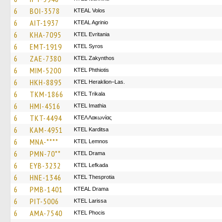
6
BOI-3578
KTEAL Volos
6
AIT-1937
KTEAL Agrinio
6
KHA-7095
ΚΤΕL Evritania
6
EMT-1919
KTEL Syros
6
ZAE-7380
KTEL Zakynthos
6
MIM-5200
ΚΤΕL Phthiotis
6
HKH-8895
KTEL Heraklion–Las.
6
TKM-1866
ΚΤΕL Τrikala
6
HMI-4516
KTEL Imathia
6
TKT-4494
ΚΤΕΛ Λακωνίας
6
KAM-4951
ΚΤΕL Karditsa
6
MNA-****
KTEL Lemnos
6
PMN-70**
KTEL Drama
6
EYB-3232
KTEL Lefkada
6
HNE-1346
KTEL Thesprotia
6
PMB-1401
KTEAL Drama
6
PIT-5006
KTEL Larissa
6
AMA-7540
ΚΤΕL Phocis