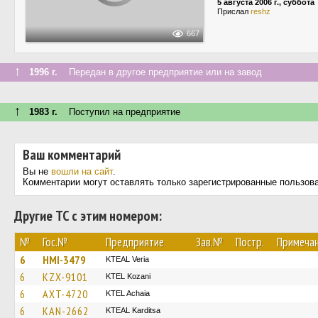
5 августа 2006 г., суббота
Прислал
reshz
667
↑
1996 г.
Передан в другое предприятие или на завод
↑
1983 г.
Поступил на предприятие
Ваш комментарий
Вы не
вошли на сайт
.
Комментарии могут оставлять только зарегистрированные пользов
Другие ТС с этим номером:
№
Гос.№
Предприятие
Зав.№
Постр.
Примеча
6
HMI-3479
KTEAL Veria
6
KZX-9101
ΚΤΕL Kozani
6
AXT-4720
KTEL Achaia
6
KAN-2662
KTEAL Karditsa