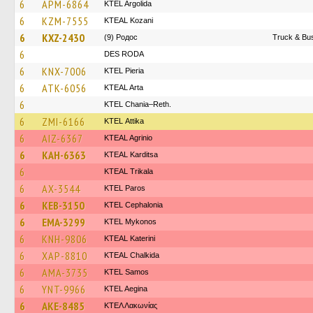
6
APM-6864
KTEL Argolida
6
KZM-7555
KTEAL Kozani
6
KXZ-2430
(9) Родос
Truck & Bus
6
DES RODA
6
KNX-7006
KTEL Pieria
6
ATK-6056
KTEAL Arta
6
KTEL Chania–Reth.
6
ZMI-6166
KΤΕL Αttika
6
AIZ-6367
KTEAL Agrinio
6
KAH-6363
KTEAL Karditsa
6
KTEAL Trikala
6
AX-3544
KTEL Paros
6
KEB-3150
KTEL Cephalonia
6
EMA-3299
KTEL Mykonos
6
KNH-9806
KTEAL Katerini
6
XAP-8810
KTEAL Chalkida
6
AMA-3735
KTEL Samos
6
YNT-9966
KTEL Aegina
6
AKE-8485
ΚΤΕΛ Λακωνίας