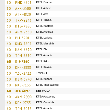
60
PMK-4693
KTEL Drama
60
AXX-3500
KTEL Achaia
60
ATK-4820
KTEL Arta
60
TKP-9243
ΚΤΕL Τrikala
60
KTB-7860
KTEL Kastoria
60
APM-7560
KTEL Argolida
60
PIT-3201
KTEL Larissa
60
KMX-7802
KTEL Messinia
60
HAM-6670
KTEL Elis
60
TPH-6830
KTEL Arcadia
60
KIZ-7360
KTEL Kilkis
60
KNP-3888
KTEL Kavala
60
YZO-2722
TrainΟSE
60
KZM-3740
ΚΤΕL Kozani
60
NKE-7133
KTEL Thessaloniki
60
XEK-6097
DES RODA
60
AKM-7990
ΚΤΕΛ Λακωνίας
60
KPK-2753
KTEL Corinthia
60
TPH-7037
KTEL Arcadia