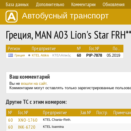
База данных
Дополнительно
Комментарии
Обновления
Автобусный транспорт
Греция, MAN A03 Lion's Star FRH
Регион
Предприятие
№
Гос.№
По...
60
PIP-7878
05.2019
Греция
KΤΕL Αttikis
ΚΤΕΛ Αττικής
Ваш комментарий
Вы не
вошли на сайт
.
Комментарии могут оставлять только зарегистрированные пользов
Другие ТС с этим номером:
№
Гос.№
Предприятие
Зав.№
Постр.
Примечан
60
XNO-1760
KTEL Chania–Reth.
60
INK-6720
KTEL Ioannina