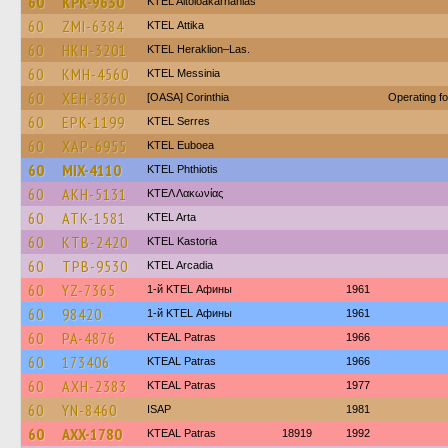
60
KPK-9630
KTEL Aitoloakarnanias
60
ZMI-6384
KΤΕL Αttika
60
HKH-3201
KTEL Heraklion–Las.
60
KMH-4560
KTEL Messinia
60
XEH-8360
[OASA] Corinthia
Operating f
60
EPK-1199
KTEL Serres
60
XAP-6955
ΚΤΕL Euboea
60
MIX-4110
ΚΤΕL Phthiotis
60
AKH-5131
ΚΤΕΛ Λακωνίας
60
ATK-1581
KTEL Arta
60
KTB-2420
KTEL Kastoria
60
TPB-9530
KTEL Arcadia
60
YZ-7365
1-й KTEL Афины
1961
60
98420
1-й KTEL Афины
1961
60
PA-4876
KTEAL Patras
1966
60
173406
KTEAL Patras
1966
60
AXH-2383
KTEAL Patras
1977
60
YN-8460
ISAP
1981
60
AXX-1780
KTEAL Patras
18919
1992