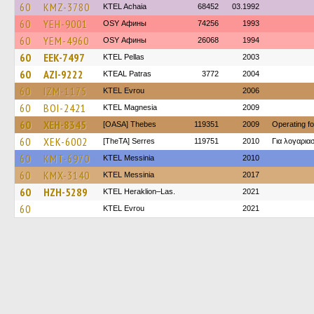
60
KMZ-3780
KTEL Achaia
68452
03.1992
60
YEH-9001
OSY Афины
74256
1993
60
YEM-4960
OSY Афины
26068
1994
60
EEK-7497
KTEL Pellas
2003
60
AZI-9222
KTEAL Patras
3772
2004
60
IZM-1175
KTEL Evrou
2006
60
BOI-2421
ΚΤΕL Magnesia
2009
60
XEH-8345
[OASA] Thebes
119351
2009
Operating f
60
XEK-6002
[TheTA] Serres
119751
2010
Για λογαρι
60
KMT-6970
KTEL Messinia
2010
60
KMX-3140
KTEL Messinia
2017
60
HZH-5289
KTEL Heraklion–Las.
2021
60
KTEL Evrou
2021