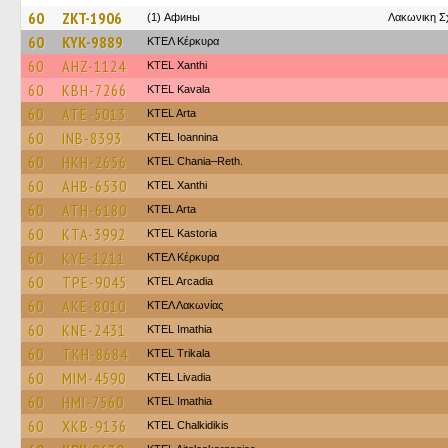
60
ZKT-1906
(1) Афины
Λακωνικη Σ
60
KYK-9889
ΚΤΕΛ Κέρκυρα
60
AHZ-1124
KTEL Xanthi
60
KBH-7266
KTEL Kavala
60
ATE-5013
KTEL Arta
60
INB-8393
KTEL Ioannina
60
HKH-2656
KTEL Chania–Reth.
60
AHB-6530
KTEL Xanthi
60
ATH-6180
KTEL Arta
60
KTA-3992
KTEL Kastoria
60
KYE-1211
ΚΤΕΛ Κέρκυρα
60
TPE-9045
KTEL Arcadia
60
AKE-8010
ΚΤΕΛ Λακωνίας
60
KNE-2431
KTEL Imathia
60
TKH-8684
ΚΤΕL Τrikala
60
MIM-4590
KTEL Livadia
60
HMI-7560
KTEL Imathia
60
XKB-9136
ΚΤΕL Chalkidikis