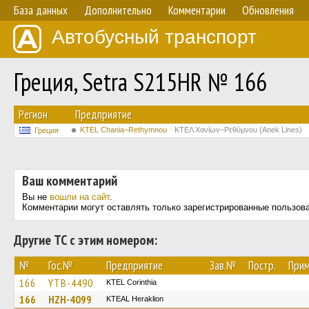
База данных
Дополнительно
Комментарии
Обновления
Автобусный транспорт
Греция, Setra S215HR № 166
Регион
Предприятие
KTEL Chania–Rethymnou
ΚΤΕΛ Χανίων–Ρεθύμνου (Anek Lines)
Греция
Ваш комментарий
Вы не
вошли на сайт
.
Комментарии могут оставлять только зарегистрированные пользов
Другие ТС с этим номером:
№
Гос.№
Предприятие
Зав.№
Постр.
Прим
166
YTB-4490
KTEL Corinthia
166
HZH-4099
KTEAL Heraklion