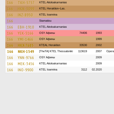
166
TKH-5757
KTEL Aitoloakarnanias
166
HKN-3099
KTEL Heraklion–Las.
166
INZ-8950
KTEL Ioannina
166
Stamatiou
166
EBH-1910
KTEL Aitoloakarnanias
166
YEK-5166
OSY Афины
74406
1993
166
YMI-1466
OSY Афины
1999
166
HKX-7685
KTEAL Heraklion
33530
2002
166
NKH-1549
[TheTA] KTEL Thessaloniki
113619
2007
Opera
166
YNN-9766
OSY Афины
2009
166
MEK-3456
KTEL Aitoloakarnanias
2009
166
INO-9900
KTEL Ioannina
3112
02.2020